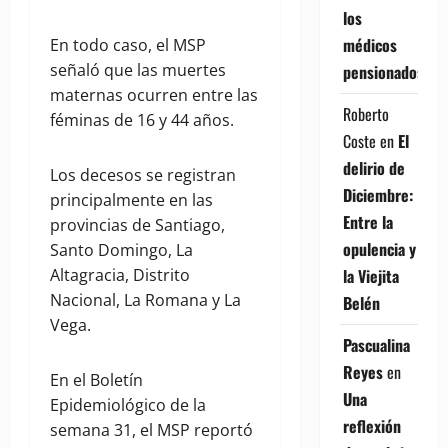
los
médicos
En todo caso, el MSP
señaló que las muertes
pensionados
maternas ocurren entre las
Roberto
féminas de 16 y 44 años.
Coste
en
El
delirio de
Los decesos se registran
Diciembre:
principalmente en las
Entre la
provincias de Santiago,
opulencia y
Santo Domingo, La
la Viejita
Altagracia, Distrito
Nacional, La Romana y La
Belén
Vega.
Pascualina
Reyes
en
En el Boletín
Una
Epidemiológico de la
reflexión
semana 31, el MSP reportó