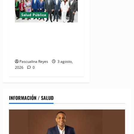
Salud Pública
(VIDEO) Salud Pública
fortalece entornos laborales
que garanticen el derecho a
la lactancia materna
Pascualina Reyes
3 agosto,
2026
0
INFORMACIÓN / SALUD