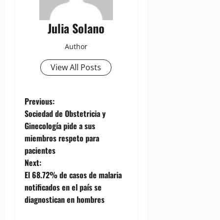
Julia Solano
Author
View All Posts
P
Previous:
Sociedad de Obstetricia y
o
Ginecología pide a sus
miembros respeto para
s
pacientes
t
Next:
El 68.72% de casos de malaria
n
notificados en el país se
diagnostican en hombres
a