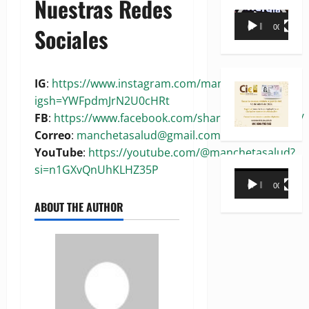
Nuestras Redes
Reproductor
00:00
00:35
Sociales
de
vídeo
IG
:
https://www.instagram.com/manchetasalud?
igsh=YWFpdmJrN2U0cHRt
FB
:
https://www.facebook.com/share/1BoaKRywuG/
Correo
:
manchetasalud@gmail.com
YouTube
:
https://youtube.com/@manchetasalud?
si=n1GXvQnUhKLHZ35P
Reproductor
00:00
00:31
de
ABOUT THE AUTHOR
vídeo