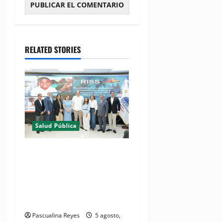
RELATED STORIES
Salud Pública
(VIDEO) MSP presenta
resultados de evaluación
para fortalecer las Redes
Integradas de Servicios de
Salud en Cibao Sur
Pascualina Reyes
5 agosto,