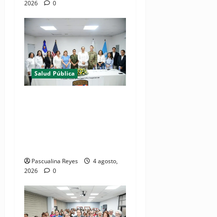
2026
0
Salud Pública
(VIDEOS) Ministerio de
Salud y Comando Sur de los
Estados Unidos realizan
misión médica Amistad
2026 en La Vega
Pascualina Reyes
4 agosto,
2026
0