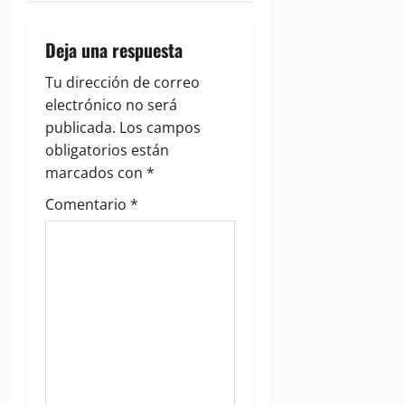
v
i
Deja una respuesta
g
Tu dirección de correo
electrónico no será
a
publicada.
Los campos
obligatorios están
t
marcados con
*
i
Comentario
*
o
n