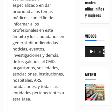
contra
especializado en dar
niñas, niños
prioridad a los temas
y mujeres
médicos, con el fin de
informar a los
profesionales en este
VIDEOS
ámbito y los ciudadanos en
general, difundiendo las
Reproductor
noticias, eventos,
00:00
02:18
de
investigaciones y demás,
vídeo
de los galenos, el CMD,
organismos, sociedades,
asociaciones, instituciones,
METRO
hospitales, ARS,
fundaciones, y todas las
entidades pertenecientes a
esta área.