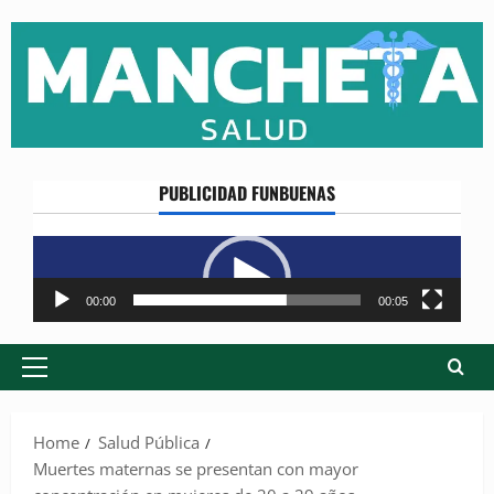
Skip
to
content
PUBLICIDAD FUNBUENAS
Reproductor
de
vídeo
00:00
00:05
Primary
Menu
Home
Salud Pública
Muertes maternas se presentan con mayor