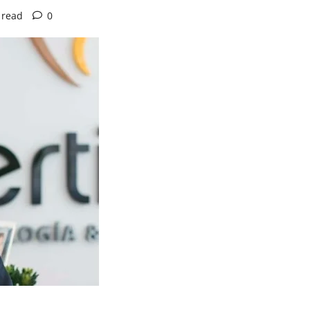
 read
0