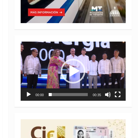
Reproductor
de
vídeo
00:00
00:35