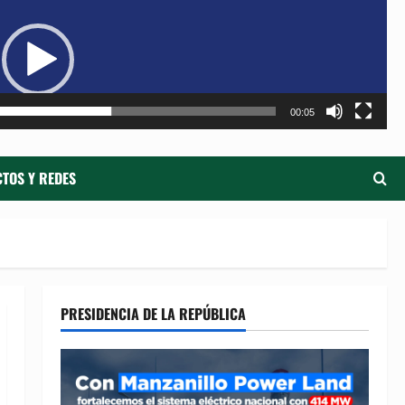
de
ví
00:05
TOS Y REDES
PRESIDENCIA DE LA REPÚBLICA