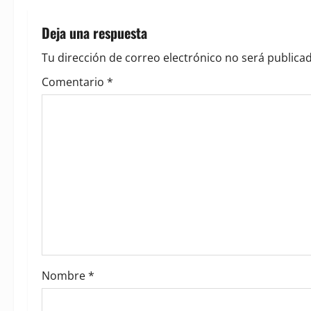
n
Deja una respuesta
a
Tu dirección de correo electrónico no será publicad
v
Comentario
*
i
g
a
t
i
o
Nombre
*
n