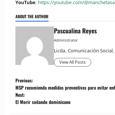
YouTube
:
https://youtube.com/@manchetas
ABOUT THE AUTHOR
Pascualina Reyes
Administrator
Licda. Comunicación Social,
View All Posts
P
Previous:
MSP recomienda medidas preventivas para evitar enf
o
Next:
s
El Morir soñando dominicano
t