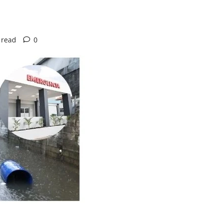
 read
0