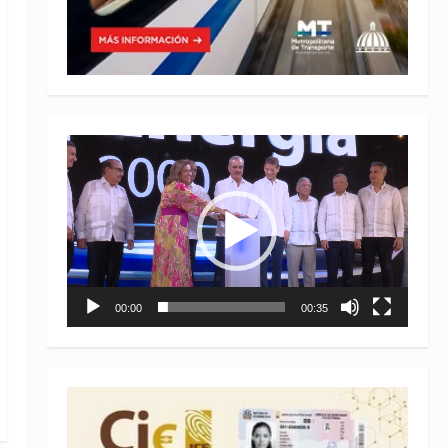
Reproductor
de
vídeo
00:00
00:35