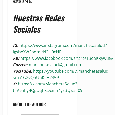
esta área.
Nuestras Redes
Sociales
IG:
https://www.instagram.com/manchetasalud?
igsh=YWFpdmJrN2U0cHRt
FB:
https://www.facebook.com/share/1BoaKRywuG/
Correo:
manchetasalud@gmail.com
YouTube:
https://youtube.com/@manchetasalud?
si=n1GXvQnUhKLHZ35P
X:
https://x.com/ManchetaSalud?
t=Venhy4QpdqJ_xDcmn4ysBQ&s=09
ABOUT THE AUTHOR