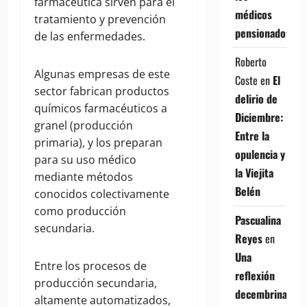
farmacéutica sirven para el
médicos
tratamiento y prevención
pensionados
de las enfermedades.
Roberto
Algunas empresas de este
Coste
en
El
sector fabrican productos
delirio de
químicos farmacéuticos a
Diciembre:
granel (producción
Entre la
primaria), y los preparan
opulencia y
para su uso médico
la Viejita
mediante métodos
Belén
conocidos colectivamente
como producción
Pascualina
secundaria.
Reyes
en
Una
Entre los procesos de
reflexión
producción secundaria,
decembrina
altamente automatizados,