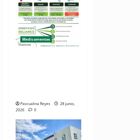
Medicamentos
(VIDEO) Fedefarma celebra
avances en la región para
agilizar acceso a
medicamentos innovadores
a través del mecanismo
"Reliance"
Pascualina Reyes
28 junio,
2026
0