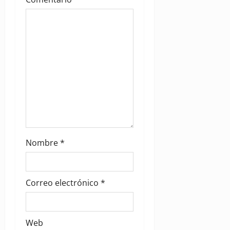
o
n
Nombre
*
Correo electrónico
*
Web