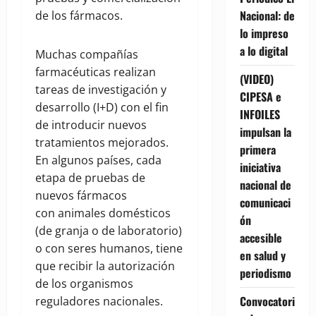
Nacional: de
de los fármacos.
lo impreso
a lo digital
Muchas compañías
farmacéuticas realizan
(VIDEO)
tareas de investigación y
CIPESA e
desarrollo (I+D) con el fin
INFOILES
de introducir nuevos
impulsan la
tratamientos mejorados.
primera
En algunos países, cada
iniciativa
etapa de pruebas de
nacional de
nuevos fármacos
comunicaci
con animales domésticos
ón
(de granja o de laboratorio)
accesible
o con seres humanos, tiene
en salud y
que recibir la autorización
periodismo
de los organismos
Convocatori
reguladores nacionales.