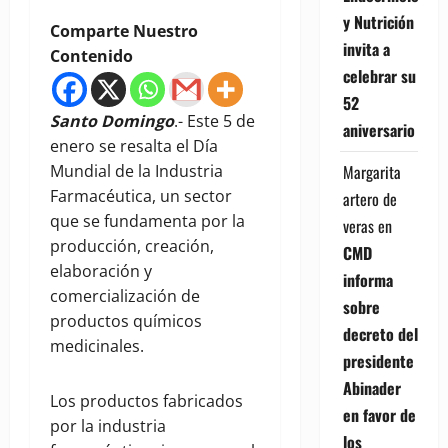
y Nutrición
Comparte Nuestro
invita a
Contenido
celebrar su
52
Santo Domingo
.- Este 5 de
aniversario
enero se resalta el Día
Margarita
Mundial de la Industria
Farmacéutica, un sector
artero de
que se fundamenta por la
veras
en
producción, creación,
CMD
elaboración y
informa
comercialización de
sobre
productos químicos
decreto del
medicinales.
presidente
Abinader
Los productos fabricados
en favor de
por la industria
los