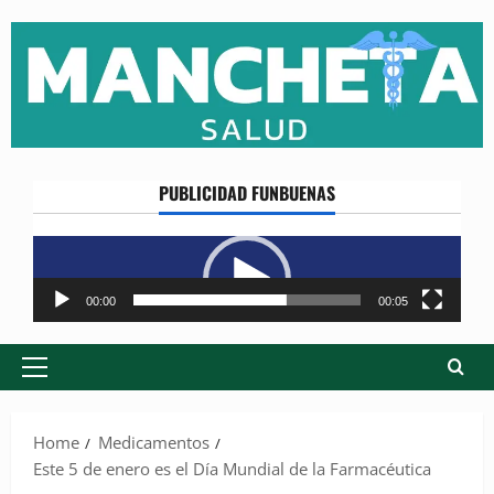
Skip
to
content
PUBLICIDAD FUNBUENAS
Reproductor
de
vídeo
00:00
00:05
Primary
Menu
Home
Medicamentos
Este 5 de enero es el Día Mundial de la Farmacéutica