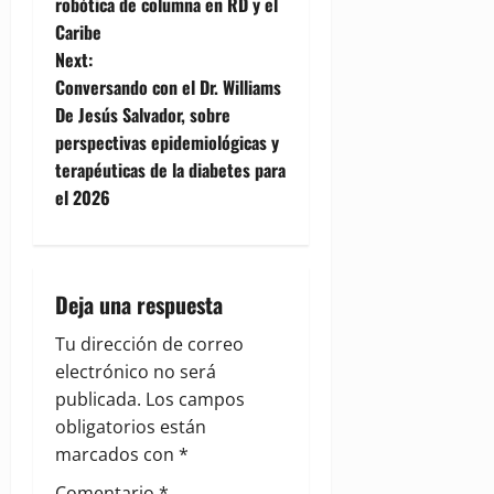
o
robótica de columna en RD y el
Caribe
s
Next:
t
Conversando con el Dr. Williams
De Jesús Salvador, sobre
n
perspectivas epidemiológicas y
terapéuticas de la diabetes para
a
el 2026
v
i
Deja una respuesta
g
Tu dirección de correo
a
electrónico no será
publicada.
Los campos
t
obligatorios están
i
marcados con
*
Comentario
*