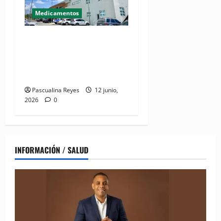
Medicamentos
Gobierno se prepara para
lanzar campaña
institucional “Orgullo
PROMESECAL”
Pascualina Reyes
12 junio,
2026
0
INFORMACIÓN / SALUD