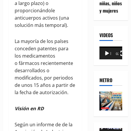
niñas, niños
a largo plazo) o
y mujeres
proporcionándole
anticuerpos activos (una
solución más temporal).
VIDEOS
La mayoría de los países
conceden patentes para
Reproductor
00:00
02:18
los medicamentos
de
o fármacos recientemente
vídeo
desarrollados o
modificados, por periodos
METRO
de unos 15 años a partir de
la fecha de autorización.
Visión en RD
Según un informe de de la