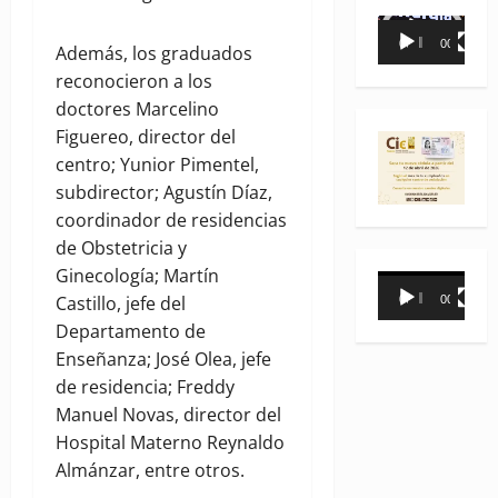
Reproductor
00:00
00:35
Además, los graduados
de
reconocieron a los
vídeo
doctores Marcelino
Figuereo, director del
centro; Yunior Pimentel,
subdirector; Agustín Díaz,
coordinador de residencias
de Obstetricia y
Ginecología; Martín
Reproductor
Castillo, jefe del
00:00
00:31
de
Departamento de
vídeo
Enseñanza; José Olea, jefe
de residencia; Freddy
Manuel Novas, director del
Hospital Materno Reynaldo
Almánzar, entre otros.