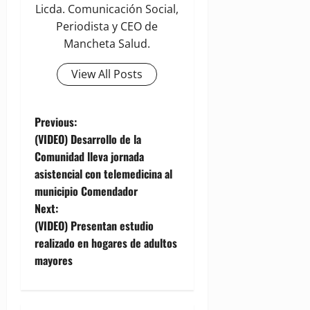
Licda. Comunicación Social,
Periodista y CEO de
Mancheta Salud.
View All Posts
P
Previous:
(VIDEO) Desarrollo de la
o
Comunidad lleva jornada
asistencial con telemedicina al
s
municipio Comendador
t
Next:
(VIDEO) Presentan estudio
n
realizado en hogares de adultos
mayores
a
v