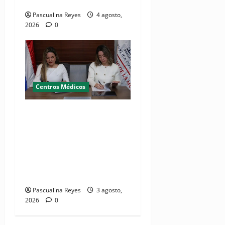
Mañón
Pascualina Reyes
4 agosto,
2026
0
Centros Médicos
MMujer y Hospital
Pediátrico Dr. Hugo
Mendoza acuerdan apoyo a
madres y familias
cuidadoras de niños
hospitalizados
Pascualina Reyes
3 agosto,
2026
0