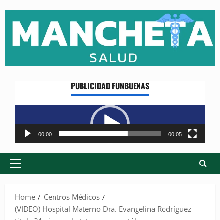
Skip
to
content
PUBLICIDAD FUNBUENAS
Reproductor
de
vídeo
00:00
00:05
Primary
Menu
Home
Centros Médicos
(VIDEO) Hospital Materno Dra. Evangelina Rodríguez