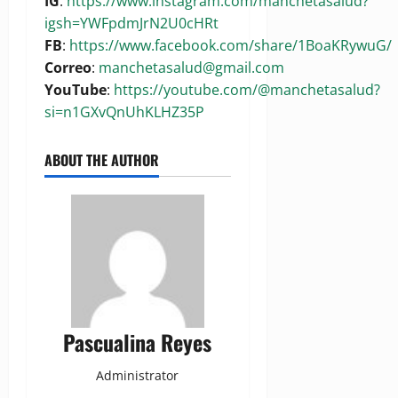
IG
:
https://www.instagram.com/manchetasalud?
igsh=YWFpdmJrN2U0cHRt
FB
:
https://www.facebook.com/share/1BoaKRywuG/
Correo
:
manchetasalud@gmail.com
YouTube
:
https://youtube.com/@manchetasalud?
si=n1GXvQnUhKLHZ35P
ABOUT THE AUTHOR
Pascualina Reyes
Administrator