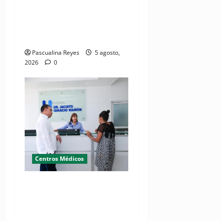
RESIDE destaca la
importancia de la salud
mental materna para el
bienestar de las familias
Pascualina Reyes
5 agosto,
2026
0
Centros Médicos
Director del SNS realiza
visita no programada al
Hospital Jacinto Ignacio