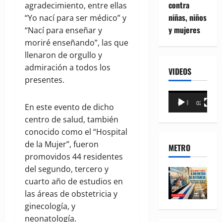
contra
agradecimiento, entre ellas
niñas, niños
“Yo nací para ser médico” y
y mujeres
“Nací para enseñar y
moriré enseñando”, las que
llenaron de orgullo y
admiración a todos los
VIDEOS
presentes.
Reproductor
00:00
02:18
En este evento de dicho
de
centro de salud, también
vídeo
conocido como el “Hospital
de la Mujer”, fueron
METRO
promovidos 44 residentes
del segundo, tercero y
cuarto año de estudios en
las áreas de obstetricia y
ginecología, y
neonatología.