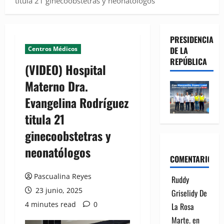
titula 21 ginecoobstetras y neonatólogos
PRESIDENCIA
Centros Médicos
DE LA
REPÚBLICA
(VIDEO) Hospital
Materno Dra.
Evangelina Rodríguez
titula 21
ginecoobstetras y
neonatólogos
COMENTARIOS
Pascualina Reyes
Ruddy
23 junio, 2025
Griselidy De
4 minutes read
0
La Rosa
Marte.
en