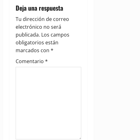
i
Deja una respuesta
g
Tu dirección de correo
electrónico no será
a
publicada.
Los campos
obligatorios están
t
marcados con
*
i
Comentario
*
o
n