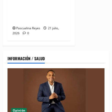
DIDA recibe reconocimiento
internacional de la OISS por
buenas prácticas en
digitalización
Pascualina Reyes
21 julio,
2026
0
INFORMACIÓN / SALUD
Opinión