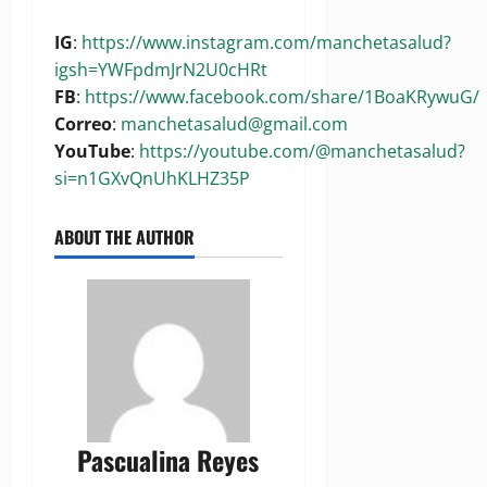
IG
:
https://www.instagram.com/manchetasalud?
igsh=YWFpdmJrN2U0cHRt
FB
:
https://www.facebook.com/share/1BoaKRywuG/
Correo
:
manchetasalud@gmail.com
YouTube
:
https://youtube.com/@manchetasalud?
si=n1GXvQnUhKLHZ35P
ABOUT THE AUTHOR
Pascualina Reyes