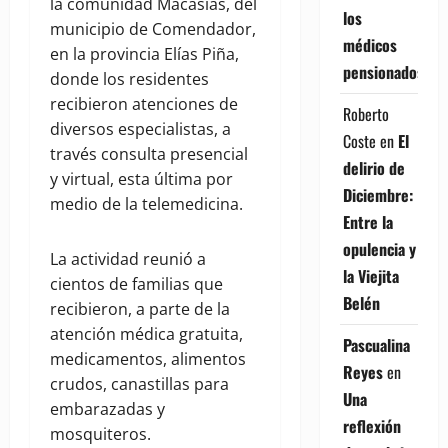
la comunidad Macasías, del
los
municipio de Comendador,
médicos
en la provincia Elías Piña,
pensionados
donde los residentes
recibieron atenciones de
Roberto
diversos especialistas, a
Coste
en
El
través consulta presencial
delirio de
y virtual, esta última por
Diciembre:
medio de la telemedicina.
Entre la
opulencia y
La actividad reunió a
la Viejita
cientos de familias que
Belén
recibieron, a parte de la
atención médica gratuita,
Pascualina
medicamentos, alimentos
Reyes
en
crudos, canastillas para
Una
embarazadas y
reflexión
mosquiteros.