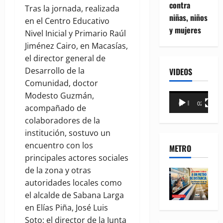
contra
Tras la jornada, realizada
niñas, niños
en el Centro Educativo
y mujeres
Nivel Inicial y Primario Raúl
Jiménez Cairo, en Macasías,
el director general de
Desarrollo de la
VIDEOS
Comunidad, doctor
Modesto Guzmán,
Reproductor
00:00
02:18
acompañado de
de
colaboradores de la
vídeo
institución, sostuvo un
encuentro con los
METRO
principales actores sociales
de la zona y otras
autoridades locales como
el alcalde de Sabana Larga
en Elías Piña, José Luis
Soto; el director de la Junta