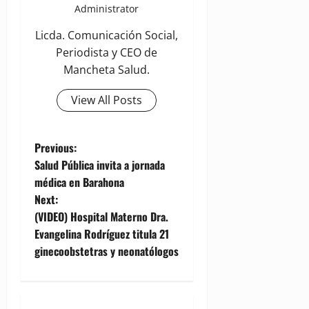
Administrator
Licda. Comunicación Social,
Periodista y CEO de
Mancheta Salud.
View All Posts
P
Previous:
Salud Pública invita a jornada
o
médica en Barahona
Next:
s
(VIDEO) Hospital Materno Dra.
t
Evangelina Rodríguez titula 21
ginecoobstetras y neonatólogos
n
a