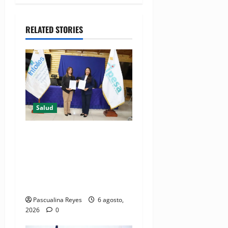
RELATED STORIES
Salud
(VIDEO) CIPESA e INFOILES
impulsan la primera
iniciativa nacional de
comunicación accesible en
salud y periodismo
Pascualina Reyes
6 agosto,
2026
0