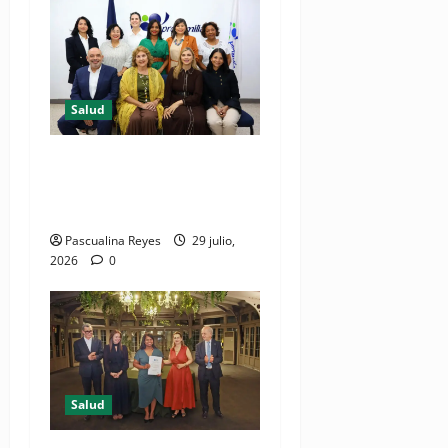
Salud
Consultas ginecológicas: las
de mayor demanda durante
2025 en Profamilia
Pascualina Reyes
29 julio,
2026
0
Salud