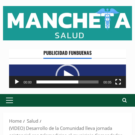
Skip
to
content
PUBLICIDAD FUNBUENAS
Reproductor
de
vídeo
00:00
00:05
Primary
Menu
Home
Salud
(VIDEO) Desarrollo de la Comunidad lleva jornada