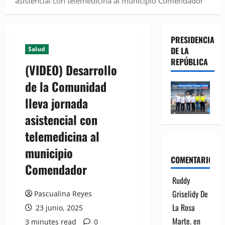
asistencial con telemedicina al municipio Comendador
PRESIDENCIA
Salud
DE LA
REPÚBLICA
(VIDEO) Desarrollo
de la Comunidad
lleva jornada
asistencial con
telemedicina al
municipio
COMENTARIOS
Comendador
Ruddy
Griselidy De
Pascualina Reyes
La Rosa
23 junio, 2025
Marte.
en
3 minutes read
0