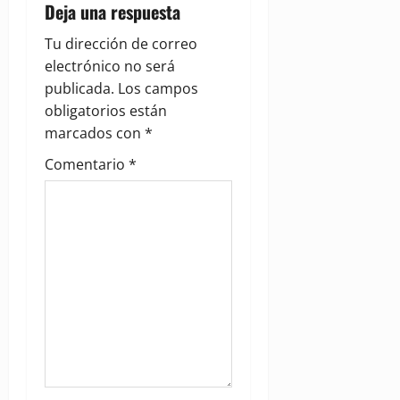
Deja una respuesta
v
Tu dirección de correo
i
electrónico no será
g
publicada.
Los campos
obligatorios están
a
marcados con
*
t
Comentario
*
i
o
n