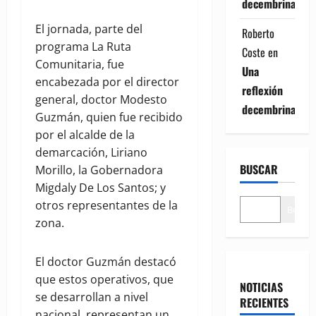
decembrina
El jornada, parte del
Roberto
programa La Ruta
Coste
en
Comunitaria, fue
Una
encabezada por el director
reflexión
general, doctor Modesto
decembrina
Guzmán, quien fue recibido
por el alcalde de la
demarcación, Liriano
BUSCAR
Morillo, la Gobernadora
Migdaly De Los Santos; y
otros representantes de la
Buscar
zona.
El doctor Guzmán destacó
que estos operativos, que
NOTICIAS
se desarrollan a nivel
RECIENTES
nacional, representan un