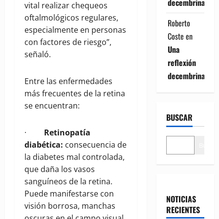
decembrina
vital realizar chequeos
oftalmológicos regulares,
Roberto
especialmente en personas
Coste
en
con factores de riesgo”,
Una
señaló.
reflexión
decembrina
Entre las enfermedades
más frecuentes de la retina
se encuentran:
BUSCAR
·
Retinopatía
diabética:
consecuencia de
Buscar
la diabetes mal controlada,
que daña los vasos
sanguíneos de la retina.
Puede manifestarse con
NOTICIAS
visión borrosa, manchas
RECIENTES
oscuras en el campo visual