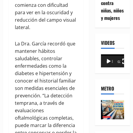
contra
comienza con dificultad
niñas, niños
para ver en la oscuridad y
y mujeres
reducción del campo visual
lateral.
VIDEOS
La Dra. García recordó que
mantener hábitos
Reproductor
saludables, controlar
00:00
02:18
de
enfermedades como la
vídeo
diabetes e hipertensión y
conocer el historial familiar
METRO
son medidas esenciales de
prevención. “La detección
temprana, a través de
evaluaciones
oftalmológicas completas,
puede marcar la diferencia
entre conservar o perder la