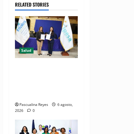
RELATED STORIES
Salud
(VIDEO) CIPESA e INFOILES
impulsan la primera
iniciativa nacional de
comunicación accesible en
salud y periodismo
Pascualina Reyes
6 agosto,
2026
0