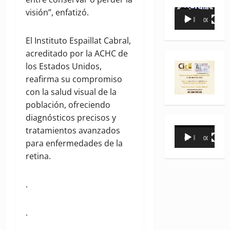
visión”, enfatizó.
Reproductor
00:00
00:35
de
vídeo
El Instituto Espaillat Cabral,
acreditado por la ACHC de
los Estados Unidos,
reafirma su compromiso
con la salud visual de la
población, ofreciendo
diagnósticos precisos y
tratamientos avanzados
Reproductor
00:00
00:31
para enfermedades de la
de
retina.
vídeo
.
.