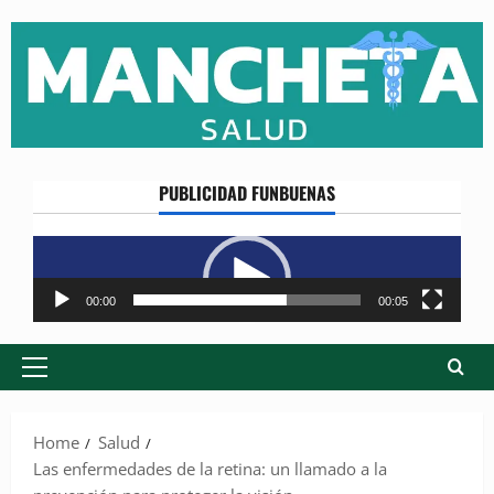
Skip
to
content
PUBLICIDAD FUNBUENAS
Reproductor
de
vídeo
00:00
00:05
Primary
Menu
Home
Salud
Las enfermedades de la retina: un llamado a la