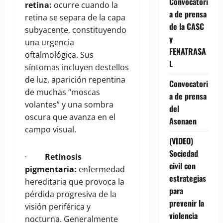
Convocatori
retina:
ocurre cuando la
a de prensa
retina se separa de la capa
de la CASC
subyacente, constituyendo
y
una urgencia
FENATRASA
oftalmológica. Sus
L
síntomas incluyen destellos
de luz, aparición repentina
Convocatori
de muchas “moscas
a de prensa
volantes” y una sombra
del
oscura que avanza en el
Asonaen
campo visual.
(VIDEO)
Sociedad
·
Retinosis
civil con
pigmentaria:
enfermedad
estrategias
hereditaria que provoca la
para
pérdida progresiva de la
prevenir la
visión periférica y
violencia
nocturna. Generalmente