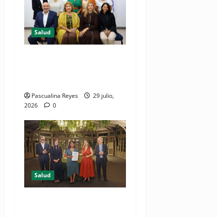
Salud
Consultas ginecológicas: las
de mayor demanda durante
2025 en Profamilia
Pascualina Reyes
29 julio,
2026
0
Salud
DIDA recibe reconocimiento
internacional de la OISS por