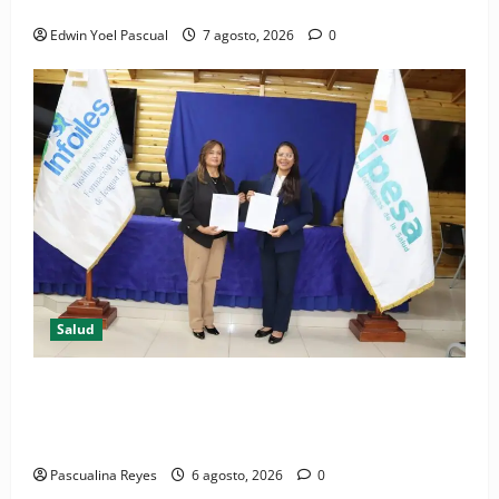
Periódico El Nacional: de lo impreso a lo digital
Edwin Yoel Pascual
7 agosto, 2026
0
Salud
(VIDEO) CIPESA e INFOILES impulsan la primera
iniciativa nacional de comunicación accesible en
salud y periodismo
Pascualina Reyes
6 agosto, 2026
0