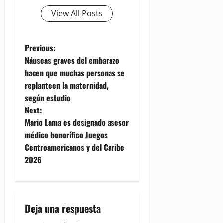
View All Posts
P
Previous:
Náuseas graves del embarazo
o
hacen que muchas personas se
replanteen la maternidad,
s
según estudio
t
Next:
Mario Lama es designado asesor
n
médico honorífico Juegos
Centroamericanos y del Caribe
a
2026
v
i
Deja una respuesta
g