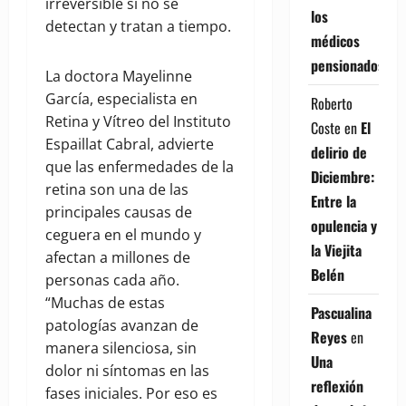
irreversible si no se
los
detectan y tratan a tiempo.
médicos
pensionados
La doctora Mayelinne
García, especialista en
Roberto
Retina y Vítreo del Instituto
Coste
en
El
Espaillat Cabral, advierte
delirio de
que las enfermedades de la
Diciembre:
retina son una de las
Entre la
principales causas de
opulencia y
ceguera en el mundo y
la Viejita
afectan a millones de
Belén
personas cada año.
“Muchas de estas
Pascualina
patologías avanzan de
Reyes
en
manera silenciosa, sin
Una
dolor ni síntomas en las
reflexión
fases iniciales. Por eso es