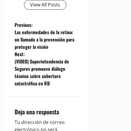
View All Posts
P
Previous:
Las enfermedades de la retina:
o
un llamado a la prevención para
proteger la visión
s
Next:
t
(VIDEO) Superintendencia de
Seguros promueve diálogo
n
técnico sobre cobertura
catastrófica en RD
a
v
i
Deja una respuesta
g
Tu dirección de correo
electrónico no será