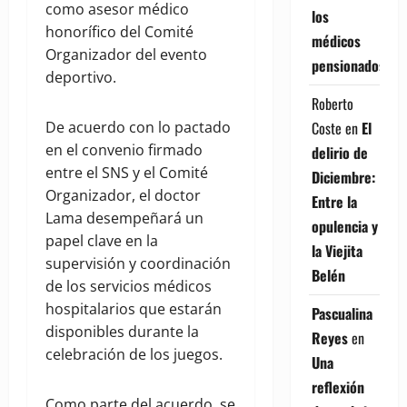
como asesor médico
los
honorífico del Comité
médicos
Organizador del evento
pensionados
deportivo.
Roberto
Coste
en
El
De acuerdo con lo pactado
en el convenio firmado
delirio de
entre el SNS y el Comité
Diciembre:
Organizador, el doctor
Entre la
Lama desempeñará un
opulencia y
papel clave en la
la Viejita
supervisión y coordinación
Belén
de los servicios médicos
hospitalarios que estarán
Pascualina
disponibles durante la
Reyes
en
celebración de los juegos.
Una
reflexión
Como parte del acuerdo, se