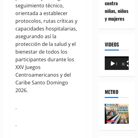
contra
seguimiento técnico,
niñas, niños
orientada a establecer
y mujeres
protocolos, rutas críticas y
capacidades hospitalarias,
asegurando así la
VIDEOS
protección de la salud y el
bienestar de todos los
participantes durante los
Reproductor
00:00
02:18
XXV Juegos
de
Centroamericanos y del
vídeo
Caribe Santo Domingo
2026.
METRO
.
.