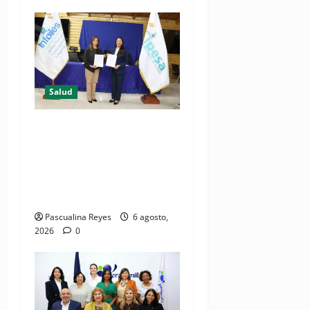
Salud
(VIDEO) CIPESA e INFOILES
impulsan la primera
iniciativa nacional de
comunicación accesible en
salud y periodismo
Pascualina Reyes
6 agosto,
2026
0