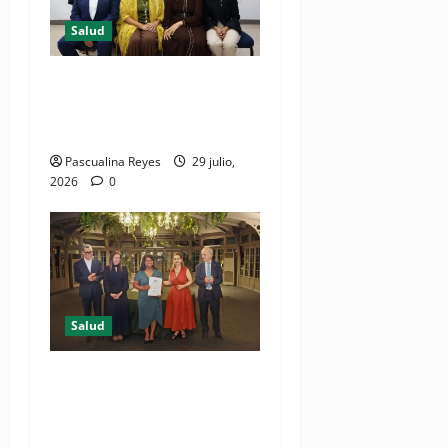
Salud
Consultas ginecológicas: las
de mayor demanda durante
2025 en Profamilia
Pascualina Reyes
29 julio,
2026
0
Salud
DIDA recibe reconocimiento
internacional de la OISS por
buenas prácticas en