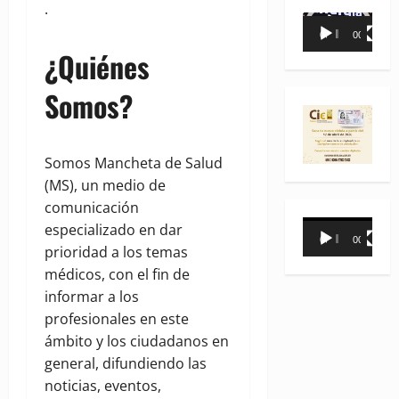
.
Reproductor
00:00
00:35
de
¿Quiénes
vídeo
Somos?
Somos Mancheta de Salud
(MS), un medio de
comunicación
Reproductor
especializado en dar
00:00
00:31
de
prioridad a los temas
vídeo
médicos, con el fin de
informar a los
profesionales en este
ámbito y los ciudadanos en
general, difundiendo las
noticias, eventos,