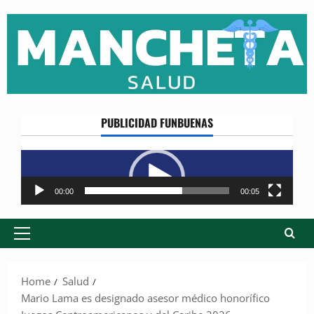
Skip
to
content
PUBLICIDAD FUNBUENAS
Reproductor
de
vídeo
00:00
00:05
Primary
Menu
Home
Salud
Mario Lama es designado asesor médico honorífico