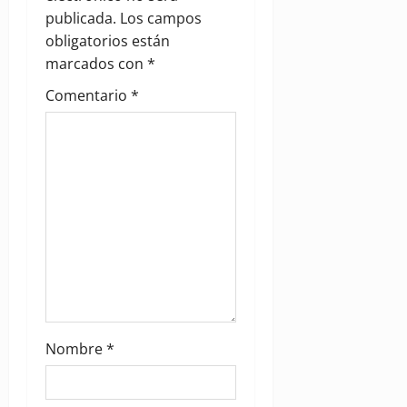
a
publicada.
Los campos
obligatorios están
t
marcados con
*
i
Comentario
*
o
n
Nombre
*