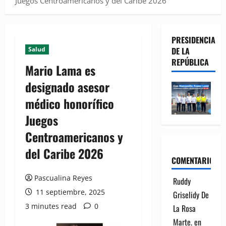
Juegos Centroamericanos y del Caribe 2026
PRESIDENCIA
Salud
DE LA
REPÚBLICA
Mario Lama es
designado asesor
médico honorífico
Juegos
Centroamericanos y
del Caribe 2026
COMENTARIOS
Pascualina Reyes
Ruddy
11 septiembre, 2025
Griselidy De
3 minutes read
0
La Rosa
Marte.
en