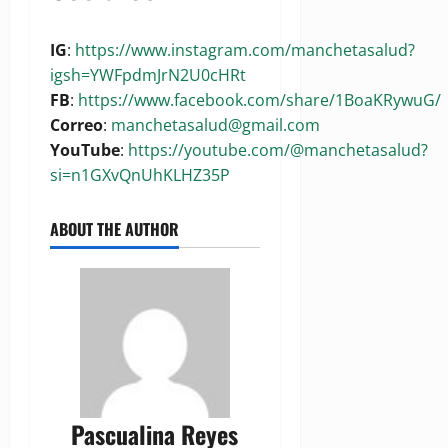
IG
:
https://www.instagram.com/manchetasalud?
igsh=YWFpdmJrN2U0cHRt
FB
:
https://www.facebook.com/share/1BoaKRywuG/
Correo
:
manchetasalud@gmail.com
YouTube
:
https://youtube.com/@manchetasalud?
si=n1GXvQnUhKLHZ35P
ABOUT THE AUTHOR
Pascualina Reyes