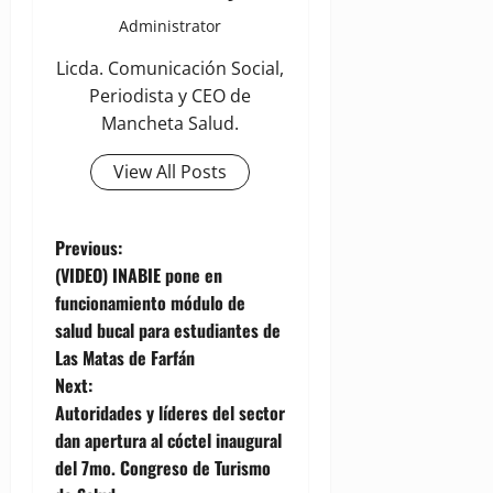
Administrator
Licda. Comunicación Social,
Periodista y CEO de
Mancheta Salud.
View All Posts
P
Previous:
(VIDEO) INABIE pone en
o
funcionamiento módulo de
salud bucal para estudiantes de
s
Las Matas de Farfán
t
Next:
Autoridades y líderes del sector
n
dan apertura al cóctel inaugural
del 7mo. Congreso de Turismo
a