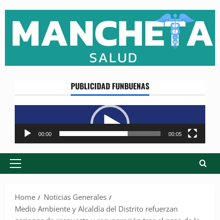
Skip
to
content
PUBLICIDAD FUNBUENAS
Reproductor
de
vídeo
00:00
00:05
Primary
Menu
Home
Noticias Generales
Medio Ambiente y Alcaldía del Distrito refuerzan