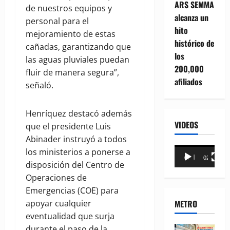
ARS SEMMA
de nuestros equipos y
alcanza un
personal para el
hito
mejoramiento de estas
histórico de
cañadas, garantizando que
los
las aguas pluviales puedan
200,000
fluir de manera segura”,
afiliados
señaló.
Henríquez destacó además
VIDEOS
que el presidente Luis
Abinader instruyó a todos
Reproductor
los ministerios a ponerse a
00:00
02:18
de
disposición del Centro de
vídeo
Operaciones de
Emergencias (COE) para
METRO
apoyar cualquier
eventualidad que surja
durante el paso de la