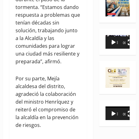
tormenta. “Estamos dando
respuesta a problemas que
tenían décadas sin
solución, trabajando junto
a la Alcaldía y las
Reproductor
00:00
00:35
comunidades para lograr
de
una ciudad más resiliente y
vídeo
preparada”, afirmó.
Por su parte, Mejía
alcaldesa del distrito,
agradeció la colaboración
del ministro Henríquez y
reiteró el compromiso de
Reproductor
00:00
00:31
la alcaldía en la prevención
de
de riesgos.
vídeo