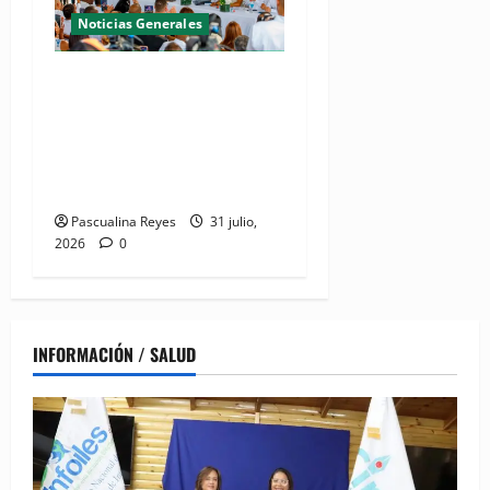
Noticias Generales
(VIDEO) De espacio olvidado
a joya del litoral: Presidente
Abinader entrega la nueva
playa El Faro en San Pedro
de Macorís
Pascualina Reyes
31 julio,
2026
0
INFORMACIÓN / SALUD