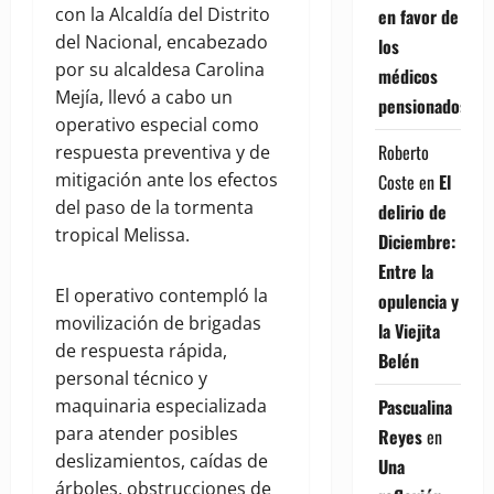
con la Alcaldía del Distrito
en favor de
del Nacional, encabezado
los
por su alcaldesa Carolina
médicos
Mejía, llevó a cabo un
pensionados
operativo especial como
Roberto
respuesta preventiva y de
mitigación ante los efectos
Coste
en
El
del paso de la tormenta
delirio de
tropical Melissa.
Diciembre:
Entre la
El operativo contempló la
opulencia y
movilización de brigadas
la Viejita
de respuesta rápida,
Belén
personal técnico y
Pascualina
maquinaria especializada
para atender posibles
Reyes
en
deslizamientos, caídas de
Una
árboles, obstrucciones de