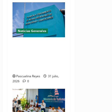
Noticias Generales
Presidente Abinader
inaugura planta de
tratamiento de aguas
residuales en beneficio de
Juan Dolio y Guayacanes
Pascualina Reyes
31 julio,
2026
0