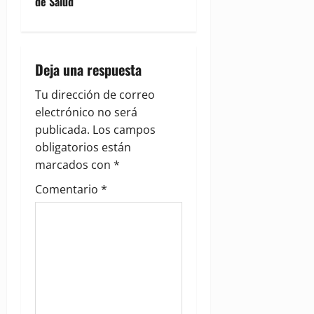
de Salud
v
i
Deja una respuesta
g
Tu dirección de correo
a
electrónico no será
publicada.
Los campos
t
obligatorios están
i
marcados con
*
Comentario
*
o
n