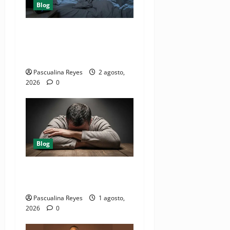
Blog
¿ Cuáles son los seis
factores que destruyen el
sueño?
Pascualina Reyes
2 agosto,
2026
0
Blog
10 causas de dormir bien y
seguir cansado
Pascualina Reyes
1 agosto,
2026
0