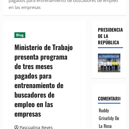
pagados para entrenamiento de buscadores de empleo
en las empresas
PRESIDENCIA
Blog
DE LA
REPÚBLICA
Ministerio de Trabajo
presenta programa
de tres meses
pagados para
entrenamiento de
buscadores de
COMENTARIOS
empleo en las
Ruddy
empresas
Griselidy De
La Rosa
Pascualina Reyes