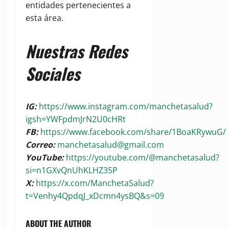
entidades pertenecientes a
esta área.
Nuestras Redes
Sociales
IG:
https://www.instagram.com/manchetasalud?
igsh=YWFpdmJrN2U0cHRt
FB:
https://www.facebook.com/share/1BoaKRywuG/
Correo:
manchetasalud@gmail.com
YouTube:
https://youtube.com/@manchetasalud?
si=n1GXvQnUhKLHZ35P
X:
https://x.com/ManchetaSalud?
t=Venhy4QpdqJ_xDcmn4ysBQ&s=09
ABOUT THE AUTHOR