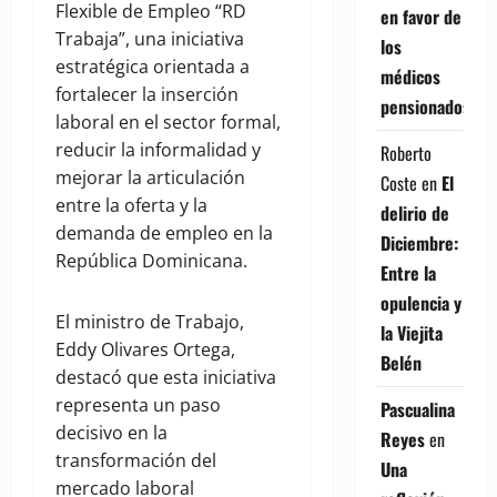
Flexible de Empleo “RD
en favor de
Trabaja”, una iniciativa
los
estratégica orientada a
médicos
fortalecer la inserción
pensionados
laboral en el sector formal,
reducir la informalidad y
Roberto
mejorar la articulación
Coste
en
El
entre la oferta y la
delirio de
demanda de empleo en la
Diciembre:
República Dominicana.
Entre la
opulencia y
El ministro de Trabajo,
la Viejita
Eddy Olivares Ortega,
Belén
destacó que esta iniciativa
representa un paso
Pascualina
decisivo en la
Reyes
en
transformación del
Una
mercado laboral