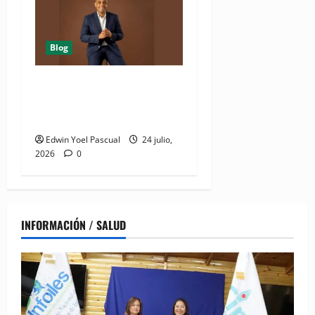
Blog
Juan Pablo Duarte: el
hombre que lo dió todo y
recibió el olvido
Edwin Yoel Pascual
24 julio,
2026
0
INFORMACIÓN / SALUD