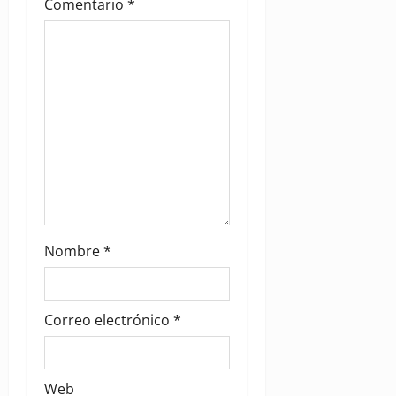
i
Comentario
*
o
n
Nombre
*
Correo electrónico
*
Web