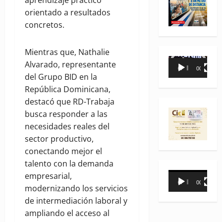
aprendizaje práctico
orientado a resultados
concretos.
Mientras que, Nathalie
Reproductor
Alvarado, representante
00:00
00:35
de
del Grupo BID en la
vídeo
República Dominicana,
destacó que RD-Trabaja
busca responder a las
necesidades reales del
sector productivo,
conectando mejor el
talento con la demanda
Reproductor
empresarial,
00:00
00:31
de
modernizando los servicios
vídeo
de intermediación laboral y
ampliando el acceso al