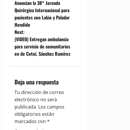
Anuncian la 38° Jornada
o
Quirúrgica Internacional para
pacientes con Labio y Paladar
s
Hendido
t
Next:
(VIDEO) Entregan ambulancia
n
para servicio de comunitarios
en de Cotuí, Sánchez Ramírez
a
v
i
Deja una respuesta
g
Tu dirección de correo
electrónico no será
a
publicada.
Los campos
obligatorios están
t
marcados con
*