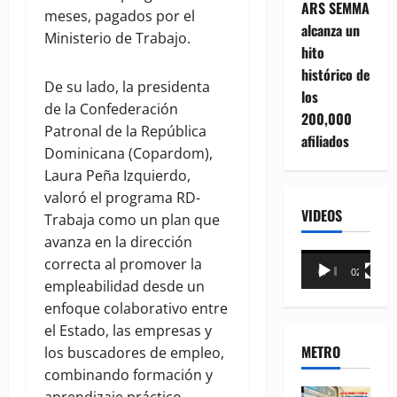
ARS SEMMA
meses, pagados por el
alcanza un
Ministerio de Trabajo.
hito
histórico de
De su lado, la presidenta
los
de la Confederación
200,000
Patronal de la República
afiliados
Dominicana (Copardom),
Laura Peña Izquierdo,
valoró el programa RD-
VIDEOS
Trabaja como un plan que
avanza en la dirección
Reproductor
correcta al promover la
00:00
02:18
de
empleabilidad desde un
vídeo
enfoque colaborativo entre
el Estado, las empresas y
METRO
los buscadores de empleo,
combinando formación y