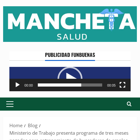
Skip
to
content
PUBLICIDAD FUNBUENAS
Reproductor
de
vídeo
00:00
00:05
Primary
Menu
Home
Blog
Ministerio de Trabajo presenta programa de tres meses