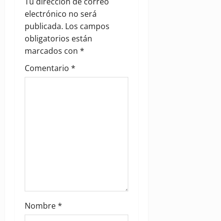
a
Tu dirección de correo
electrónico no será
t
publicada.
Los campos
i
obligatorios están
marcados con
*
o
Comentario
*
n
Nombre
*