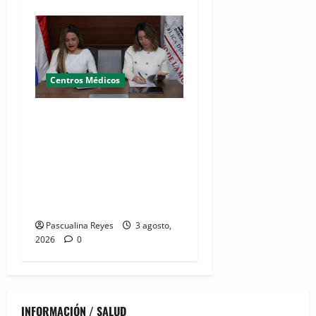
Centros Médicos
MMujer y Hospital
Pediátrico Dr. Hugo
Mendoza acuerdan apoyo a
madres y familias
cuidadoras de niños
hospitalizados
Pascualina Reyes
3 agosto,
2026
0
INFORMACIÓN / SALUD