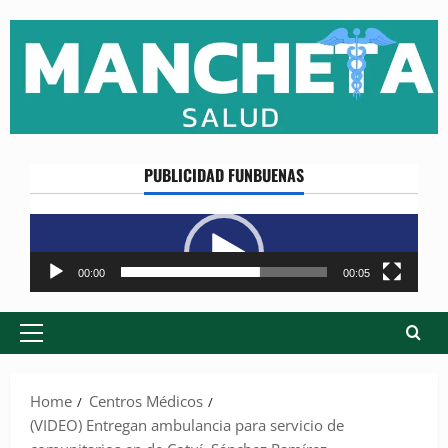
Skip
to
content
PUBLICIDAD FUNBUENAS
Reproductor
de
vídeo
00:00
00:05
Primary
Menu
Home
Centros Médicos
(VIDEO) Entregan ambulancia para servicio de