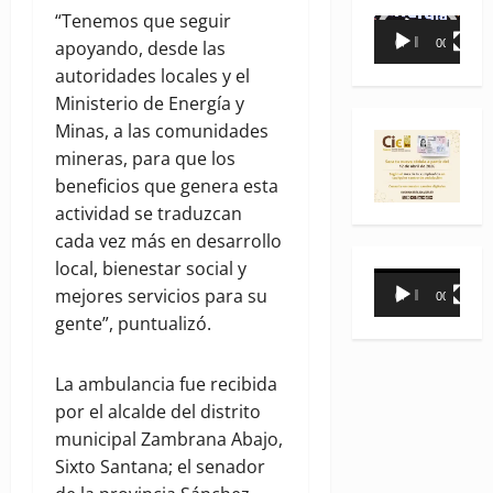
“Tenemos que seguir
Reproductor
apoyando, desde las
00:00
00:35
de
autoridades locales y el
vídeo
Ministerio de Energía y
Minas, a las comunidades
mineras, para que los
beneficios que genera esta
actividad se traduzcan
cada vez más en desarrollo
local, bienestar social y
Reproductor
mejores servicios para su
00:00
00:31
de
gente”, puntualizó.
vídeo
La ambulancia fue recibida
por el alcalde del distrito
municipal Zambrana Abajo,
Sixto Santana; el senador