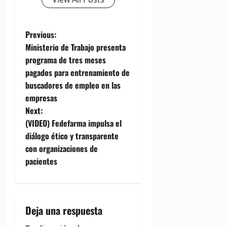
P
Previous:
Ministerio de Trabajo presenta
o
programa de tres meses
pagados para entrenamiento de
s
buscadores de empleo en las
t
empresas
Next:
n
(VIDEO) Fedefarma impulsa el
diálogo ético y transparente
a
con organizaciones de
v
pacientes
i
g
Deja una respuesta