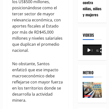
los US$500 millones,
contra
posicionándose como el
niñas, niños
tercer sector de mayor
y mujeres
relevancia económica, con
aportes fiscales al Estado
por más de RD$45,000
VIDEOS
millones y niveles salariales
que duplican el promedio
Reproductor
nacional.
00:00
02:18
de
vídeo
No obstante, Santos
enfatizó que ese impacto
METRO
macroeconómico debe
reflejarse con mayor fuerza
en los territorios donde se
desarrolla la actividad
minera.