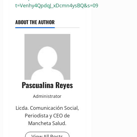
t=Venhy4QpdqJ_xDcmn4ysBQ&s=09
ABOUT THE AUTHOR
Pascualina Reyes
Administrator
Licda. Comunicación Social,
Periodista y CEO de
Mancheta Salud.
View All Posts