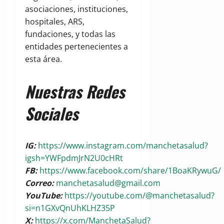
asociaciones, instituciones,
hospitales, ARS,
fundaciones, y todas las
entidades pertenecientes a
esta área.
Nuestras Redes
Sociales
IG:
https://www.instagram.com/manchetasalud?
igsh=YWFpdmJrN2U0cHRt
FB:
https://www.facebook.com/share/1BoaKRywuG/
Correo:
manchetasalud@gmail.com
YouTube:
https://youtube.com/@manchetasalud?
si=n1GXvQnUhKLHZ35P
X:
https://x.com/ManchetaSalud?