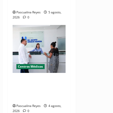
bienestar de las familias
Pascualina Reyes
5 agosto,
2026
0
Centros Médicos
Director del SNS realiza
visita no programada al
Hospital Jacinto Ignacio
Mañón
Pascualina Reyes
4 agosto,
2026
0