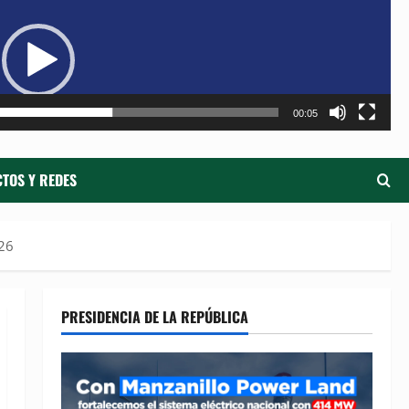
de
ví
00:05
TOS Y REDES
026
PRESIDENCIA DE LA REPÚBLICA