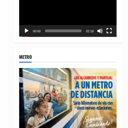
00:00
02:18
METRO