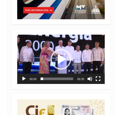
Reproductor
de
vídeo
00:00
00:35