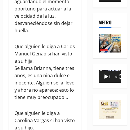
aguardando el momento
vídeo
oportuno para actuar a la
velocidad de la luz,
METRO
desvaneciéndose sin dejar
huella.
Que alguien le diga a Carlos
Manuel Genao si han visto
a su hija.
Se llama Brianna, tiene tres
Reproductor
años, es una niña dulce e
00:00
00:35
de
inocente. Alguien se la llevó
vídeo
y ahora no aparece; esto lo
tiene muy preocupado…
Que alguien le diga a
Carolina Vargas si han visto
a su hijo.