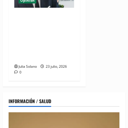
Opinión
Del Esplendor de la Pista al
Refugio del Hogar:
Estrategias para un Legado
Sostenible de la Villa de los
XXV Juegos
Centroamericanos y del
Caribe Santo Domingo
Julia Solano
23 julio, 2026
0
INFORMACIÓN / SALUD