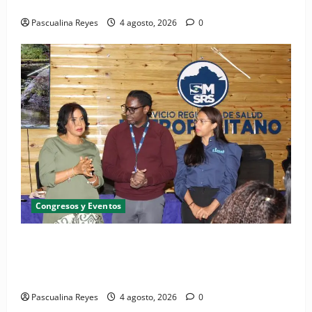
cardíaca desde el nacimiento
Pascualina Reyes
4 agosto, 2026
0
Congresos y Eventos
SNS y el SRSO actualizan Manual de Comunicación
Interna y Externa para fortalecer gestión
comunicacional en salud
Pascualina Reyes
4 agosto, 2026
0