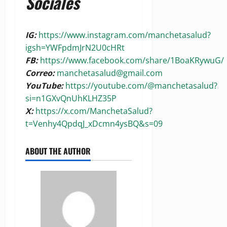
Sociales
IG:
https://www.instagram.com/manchetasalud?
igsh=YWFpdmJrN2U0cHRt
FB:
https://www.facebook.com/share/1BoaKRywuG/
Correo:
manchetasalud@gmail.com
YouTube:
https://youtube.com/@manchetasalud?
si=n1GXvQnUhKLHZ35P
X:
https://x.com/ManchetaSalud?
t=Venhy4QpdqJ_xDcmn4ysBQ&s=09
ABOUT THE AUTHOR