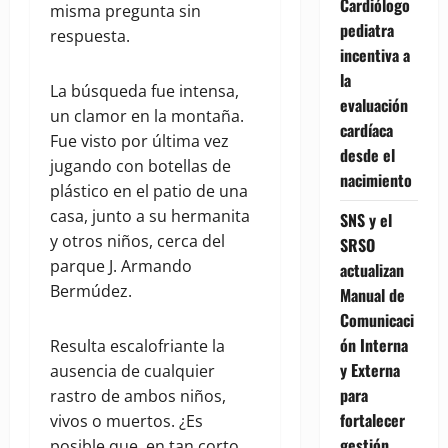
Cardiólogo
misma pregunta sin
pediatra
respuesta.
incentiva a
la
La búsqueda fue intensa,
evaluación
un clamor en la montaña.
cardíaca
Fue visto por última vez
desde el
jugando con botellas de
nacimiento
plástico en el patio de una
casa, junto a su hermanita
SNS y el
y otros niños, cerca del
SRSO
parque J. Armando
actualizan
Bermúdez.
Manual de
Comunicaci
ón Interna
Resulta escalofriante la
y Externa
ausencia de cualquier
para
rastro de ambos niños,
fortalecer
vivos o muertos. ¿Es
gestión
posible que, en tan corto