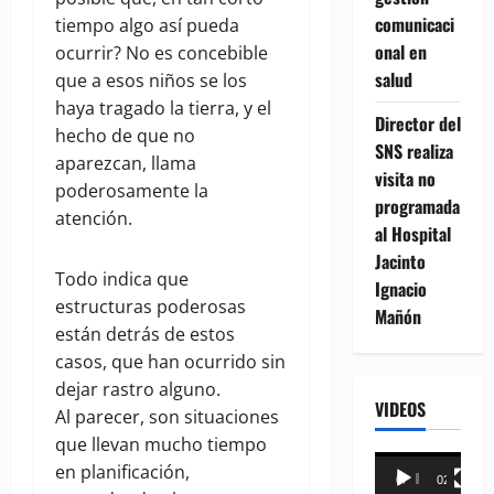
comunicaci
tiempo algo así pueda
onal en
ocurrir? No es concebible
salud
que a esos niños se los
haya tragado la tierra, y el
Director del
hecho de que no
SNS realiza
aparezcan, llama
visita no
poderosamente la
programada
atención.
al Hospital
Jacinto
Todo indica que
Ignacio
estructuras poderosas
Mañón
están detrás de estos
casos, que han ocurrido sin
dejar rastro alguno.
VIDEOS
Al parecer, son situaciones
que llevan mucho tiempo
Reproductor
en planificación,
00:00
02:18
de