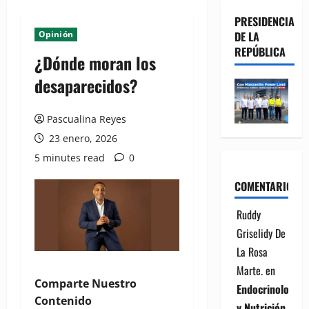
PRESIDENCIA
Opinión
DE LA
REPÚBLICA
¿Dónde moran los
desaparecidos?
Pascualina Reyes
23 enero, 2026
5 minutes read
0
COMENTARIOS
Ruddy
Griselidy De
La Rosa
Marte.
en
Comparte Nuestro
Endocrinología
Contenido
y Nutrición