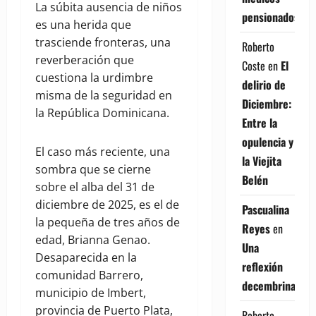
La súbita ausencia de niños
pensionados
es una herida que
trasciende fronteras, una
Roberto
reverberación que
Coste
en
El
cuestiona la urdimbre
delirio de
misma de la seguridad en
Diciembre:
la República Dominicana.
Entre la
opulencia y
El caso más reciente, una
la Viejita
sombra que se cierne
Belén
sobre el alba del 31 de
diciembre de 2025, es el de
Pascualina
la pequeña de tres años de
Reyes
en
edad, Brianna Genao.
Una
Desaparecida en la
reflexión
comunidad Barrero,
decembrina
municipio de Imbert,
provincia de Puerto Plata,
Roberto