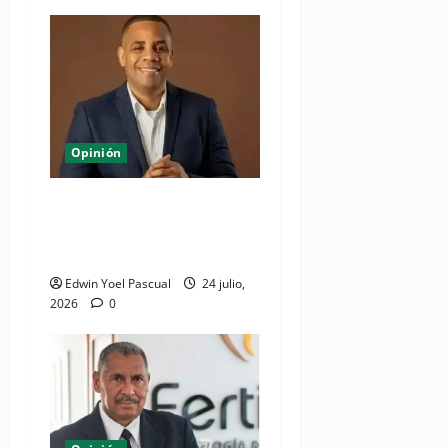
Opinión
Juan Pablo Duarte: el
hombre que lo dió todo y
recibió el olvido
Edwin Yoel Pascual
24 julio,
2026
0