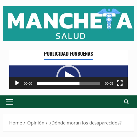
Skip
to
content
PUBLICIDAD FUNBUENAS
Reproductor
de
vídeo
00:00
00:05
Primary
Menu
Home
Opinión
¿Dónde moran los desaparecidos?