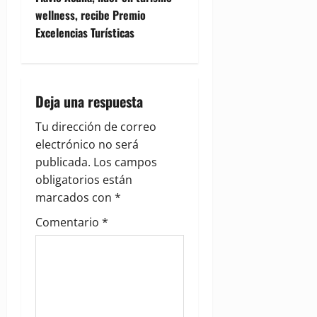
n
wellness, recibe Premio
Excelencias Turísticas
a
v
i
Deja una respuesta
g
Tu dirección de correo
electrónico no será
a
publicada.
Los campos
obligatorios están
t
marcados con
*
i
Comentario
*
o
n