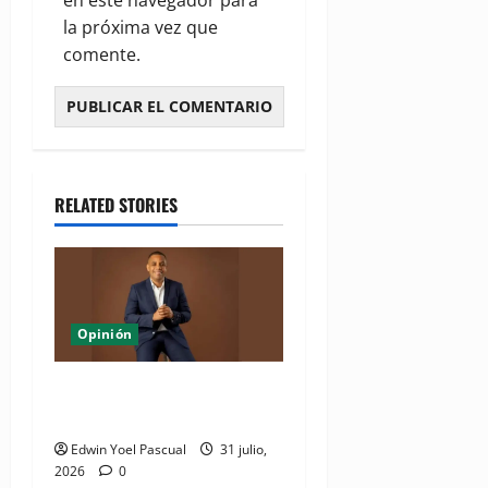
en este navegador para
la próxima vez que
comente.
RELATED STORIES
Opinión
La jugada política de Quique
Antún con Alofoke
Edwin Yoel Pascual
31 julio,
2026
0