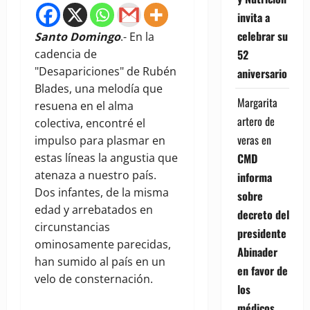
invita a
celebrar su
Santo Domingo
.- En la
52
cadencia de
"Desapariciones" de Rubén
aniversario
Blades, una melodía que
Margarita
resuena en el alma
artero de
colectiva, encontré el
veras
en
impulso para plasmar en
CMD
estas líneas la angustia que
atenaza a nuestro país.
informa
Dos infantes, de la misma
sobre
edad y arrebatados en
decreto del
circunstancias
presidente
ominosamente parecidas,
Abinader
han sumido al país en un
en favor de
velo de consternación.
los
médicos