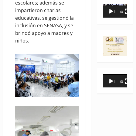
escolares; además se
Reproductor
impartieron charlas
00:00
00:35
de
educativas, se gestionó la
vídeo
inclusión en SENASA, y se
brindó apoyo a madres y
niños.
Reproductor
00:00
00:31
de
vídeo