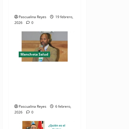
del Centro Clínico y
Diagnóstico en Jarabacoa
Pascualina Reyes
19 febrero,
2026
0
Mancheta Salud
¿Quién es el doctor
Mingkingüeis Maarlem,
nuevo director del Hospital
Salvador Bienvenido
Gautier?
Pascualina Reyes
6 febrero,
2026
0