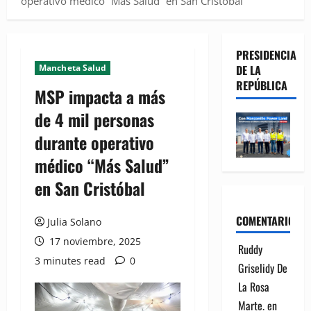
operativo médico “Más Salud” en San Cristóbal
PRESIDENCIA
Mancheta Salud
DE LA
REPÚBLICA
MSP impacta a más
de 4 mil personas
durante operativo
médico “Más Salud”
en San Cristóbal
COMENTARIOS
Julia Solano
17 noviembre, 2025
Ruddy
3 minutes read
0
Griselidy De
La Rosa
Marte.
en