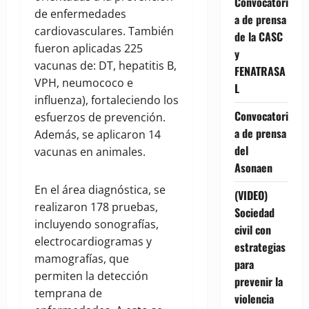
Convocatori
de enfermedades
a de prensa
cardiovasculares. También
de la CASC
fueron aplicadas 225
y
vacunas de: DT, hepatitis B,
FENATRASA
VPH, neumococo e
L
influenza), fortaleciendo los
Convocatori
esfuerzos de prevención.
a de prensa
Además, se aplicaron 14
del
vacunas en animales.
Asonaen
En el área diagnóstica, se
(VIDEO)
realizaron 178 pruebas,
Sociedad
incluyendo sonografías,
civil con
electrocardiogramas y
estrategias
mamografías, que
para
permiten la detección
prevenir la
temprana de
violencia