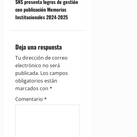
SNS presenta logros de gestión
n
con publicación Memorias
Institucionales 2024-2025
a
v
i
Deja una respuesta
g
Tu dirección de correo
electrónico no será
a
publicada.
Los campos
obligatorios están
t
marcados con
*
i
Comentario
*
o
n