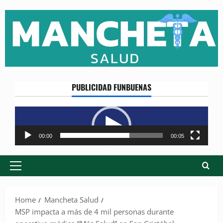
Skip
to
content
PUBLICIDAD FUNBUENAS
Reproductor
de
vídeo
00:00
00:05
Primary
Menu
Home
Mancheta Salud
MSP impacta a más de 4 mil personas durante