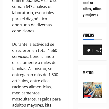
enfermedades. A esto se
contra
suman 647 análisis de
niñas, niños
laboratorio, esenciales
y mujeres
para el diagnóstico
oportuno de diversas
condiciones.
VIDEOS
Durante la actividad se
Reproductor
ofrecieron en total 4,560
00:00
02:18
de
servicios, beneficiando
vídeo
directamente a miles de
familias. Asimismo, se
METRO
entregaron más de 1,300
artículos, entre ellos
raciones alimenticias,
medicamentos,
mosquiteros, regalos para
adultos mayores, kits