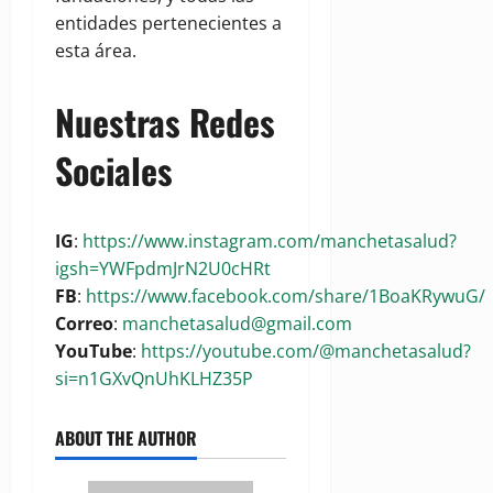
entidades pertenecientes a
esta área.
Nuestras Redes
Sociales
IG
:
https://www.instagram.com/manchetasalud?
igsh=YWFpdmJrN2U0cHRt
FB
:
https://www.facebook.com/share/1BoaKRywuG/
Correo
:
manchetasalud@gmail.com
YouTube
:
https://youtube.com/@manchetasalud?
si=n1GXvQnUhKLHZ35P
ABOUT THE AUTHOR