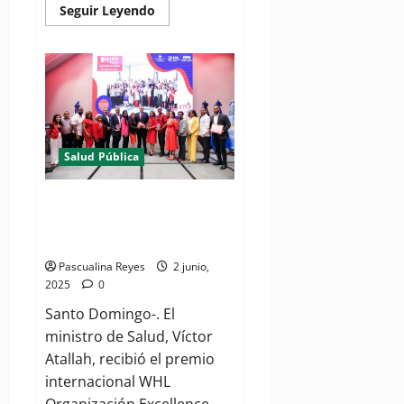
Read
Seguir Leyendo
more
about
Rehabilitación
tiene
nueva
Junta
Directiva
Nacional
2025–
2027
Salud Pública
Liga Mundial de Hipertensión
reconocen a RD por ejecución
de estrategia HEARTS
Pascualina Reyes
2 junio,
2025
0
Santo Domingo-. El
ministro de Salud, Víctor
Atallah, recibió el premio
internacional WHL
Organización Excellence