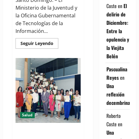
Coste
en
El
Ministerio de la Juventud y
delirio de
la Oficina Gubernamental
Diciembre:
de Tecnologías de la
Entre la
Información...
opulencia y
Read
Seguir Leyendo
la Viejita
more
about
Belén
Ministerio
de
la
Pascualina
Juventud
y
Reyes
en
la
OGTIC
Una
anuncian
300
reflexión
becas
internacionales
decembrina
para
jóvenes
dominicanos
Roberto
Salud
en
tecnologías
Coste
en
emergentes
Dominicanos en PR se capacitan
Una
sobre Aspectos Básicos Salud