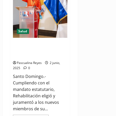
son
clave
para
controlar
el
tabaquismo
Salud
Rehabilitación tiene nueva
Junta Directiva Nacional 2025–
2027
Pascualina Reyes
2 junio,
2025
0
Santo Domingo.-
Cumpliendo con el
mandato estatutario,
Rehabilitación eligió y
juramentó a los nuevos
miembros de su...