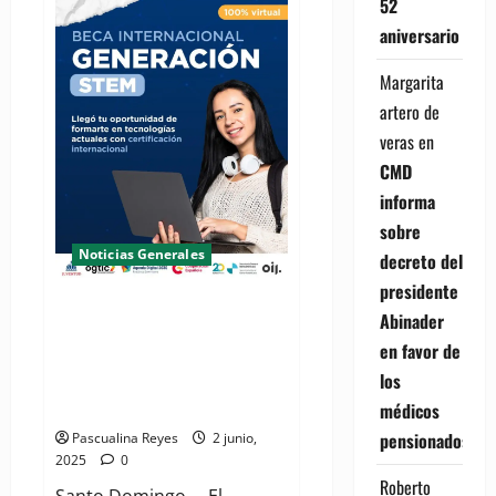
52
rendirá
homenaje
aniversario
al
ministro
de
Margarita
Salud
Pública,
artero de
doctor
veras
en
Víctor
Atallah
CMD
informa
sobre
Noticias Generales
decreto del
presidente
Ministerio de la Juventud y la
Abinader
OGTIC anuncian 300 becas
en favor de
internacionales para jóvenes
los
dominicanos en tecnologías
emergentes
médicos
pensionados
Pascualina Reyes
2 junio,
2025
0
Roberto
Santo Domingo. – El