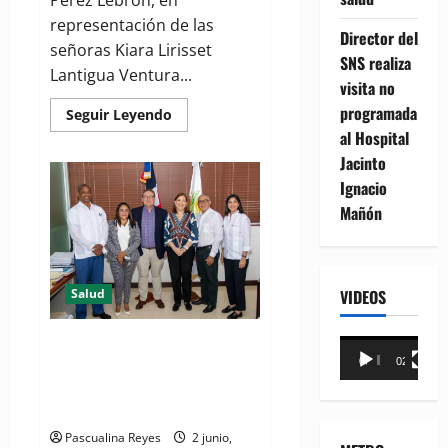
Pérez Lebrón, en
representación de las
Director del
señoras Kiara Lirisset
SNS realiza
Lantigua Ventura...
visita no
programada
Read
Seguir Leyendo
more
al Hospital
about
Abogado
Jacinto
Jean
Cristofer
Ignacio
Pérez
Mañón
deposita
querella
por
100MM
contra
propietarios
VIDEOS
Salud
del
Jet
Set,
Alcaldía
Ejecutivos de empresas belgas
Reproductor
del
00:00
02:18
establecidas en RD destacan
DN
de
y
calidad de servicios que brindan
el
vídeo
Estado
en MERCADOM
Pascualina Reyes
2 junio,