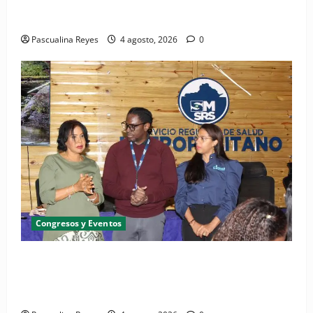
Cardiólogo pediatra incentiva a la evaluación
cardíaca desde el nacimiento
Pascualina Reyes
4 agosto, 2026
0
Congresos y Eventos
SNS y el SRSO actualizan Manual de Comunicación
Interna y Externa para fortalecer gestión
comunicacional en salud