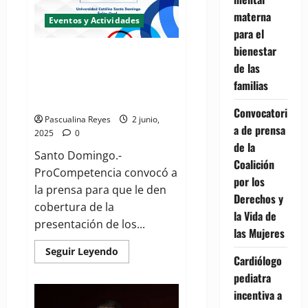
materna
Eventos y Actividades
para el
bienestar
ProCompetencia invita a
de las
presentación del estudio sobre
familias
competencia en marcado de las
ARS, para este marte 03
Convocatori
Pascualina Reyes
2 junio,
a de prensa
2025
0
de la
Santo Domingo.-
Coalición
ProCompetencia convocó a
por los
la prensa para que le den
Derechos y
cobertura de la
la Vida de
presentación de los...
las Mujeres
Read
Seguir Leyendo
Cardiólogo
more
about
pediatra
ProCompetencia
invita
incentiva a
a