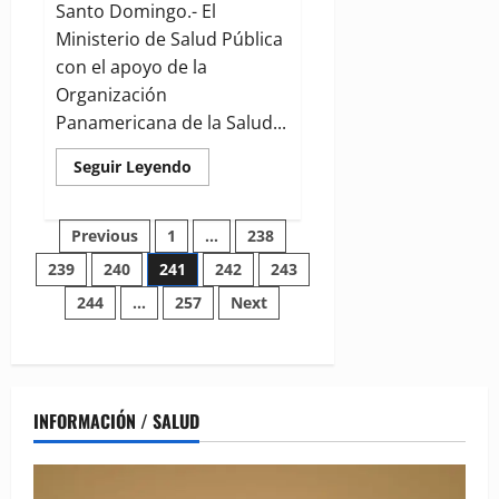
Santo Domingo.- El
Ministerio de Salud Pública
con el apoyo de la
Organización
Panamericana de la Salud...
Read
Seguir Leyendo
more
about
MSP
Posts
con
Previous
1
…
238
apoyo
de
239
240
241
242
243
pagination
la
OPS
244
…
257
Next
invita
a
dar
cobertura
al
"Foro
Eliminación
de
INFORMACIÓN / SALUD
la
de
Rabia
Humana",
este