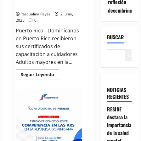
reflexión
Mental
decembrina
Pascualina Reyes
2 junio,
2025
0
Puerto Rico.- Dominicanos
BUSCAR
en Puerto Rico recibieron
sus certificados de
capacitación a cuidadores
Buscar
Adultos mayores en la...
Read
Seguir Leyendo
more
about
Dominicanos
NOTICIAS
en
RECIENTES
PR
se
capacitan
RESIDE
sobre
Aspectos
destaca la
Básicos
Salud
importancia
Mental
de la salud
mental