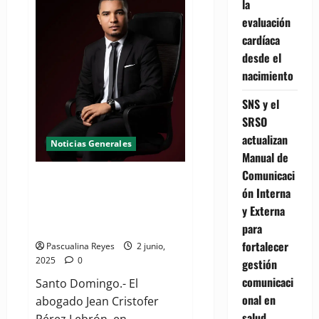
presentación
la
del
estudio
evaluación
sobre
cardíaca
competencia
en
desde el
marcado
de
nacimiento
las
ARS,
para
SNS y el
este
marte
SRSO
03
actualizan
Noticias Generales
Manual de
Comunicaci
Abogado Jean Cristofer Pérez
ón Interna
deposita querella por 100MM
y Externa
contra propietarios del Jet Set,
Alcaldía del DN y el Estado
para
fortalecer
Pascualina Reyes
2 junio,
2025
0
gestión
comunicaci
Santo Domingo.- El
onal en
abogado Jean Cristofer
salud