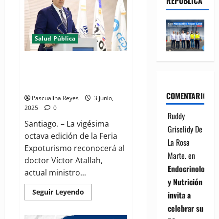
REPÚBLICA
Salud Pública
Expoturismo 2025 rendirá
homenaje al ministro de Salud
Pública, doctor Víctor Atallah
COMENTARIOS
Pascualina Reyes
3 junio,
2025
0
Ruddy
Santiago. – La vigésima
Griselidy De
octava edición de la Feria
La Rosa
Expoturismo reconocerá al
Marte.
en
doctor Víctor Atallah,
Endocrinología
actual ministro...
y Nutrición
Read
Seguir Leyendo
invita a
more
about
celebrar su
Expoturismo
2025