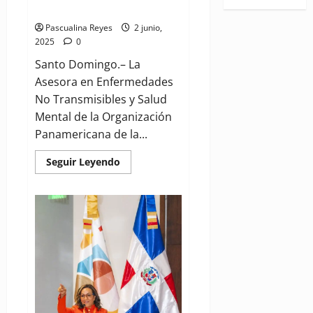
vídeo
tabaquismo
Pascualina Reyes
2 junio,
2025
0
Santo Domingo.– La
Asesora en Enfermedades
No Transmisibles y Salud
Mental de la Organización
Panamericana de la...
Read
Seguir Leyendo
more
about
Especialista
de
OPS:
advertencias
en
empaques
y
espacios
100
%
libres
de
humo