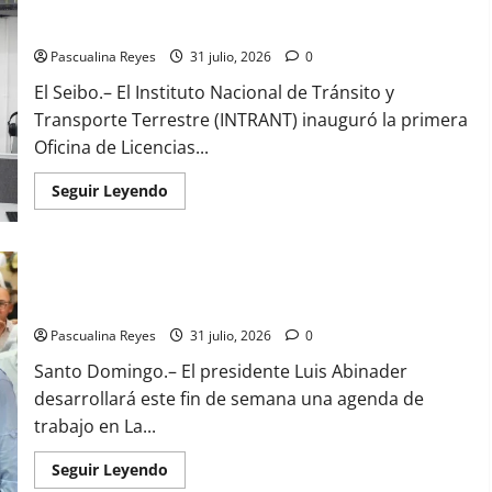
El Seibo ya tiene su primera Oficina de Licencias de Conducir
como
del INTRANT
precandidato
a
Pascualina Reyes
31 julio, 2026
0
la
alcaldía
El Seibo.– El Instituto Nacional de Tránsito y
de
la
Transporte Terrestre (INTRANT) inauguró la primera
capital
Oficina de Licencias...
Read
Seguir Leyendo
more
about
El
Seibo
ya
Presidente Abinader participará en toma de posesión del
tiene
su
nuevo obispo Andrés Napoleón Romero Cárdenas
primera
Oficina
Pascualina Reyes
31 julio, 2026
0
de
Licencias
Santo Domingo.– El presidente Luis Abinader
de
Conducir
desarrollará este fin de semana una agenda de
del
INTRANT
trabajo en La...
Read
Seguir Leyendo
more