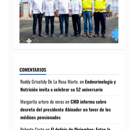
COMENTARIOS
Ruddy Griselidy De La Rosa Marte.
en
Endocrinología y
Nutrición invita a celebrar su 52 aniversario
Margarita artero de veras
en
CMD informa sobre
decreto del presidente Abinader en favor de los
médicos pensionados
Roberto Coste
en
El delirio de Diciembre: Entre la