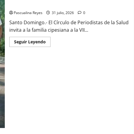
ponerse los tenis
Pascualina Reyes
31 julio, 2026
0
Santo Domingo.- El Círculo de Periodistas de la Salud
invita a la familia cipesiana a la VII...
Read
Seguir Leyendo
more
about
(VIDEO)
Cipesa
invita
sus
miembros
a
soltar
el
micrófono
y
ponerse
los
tenis