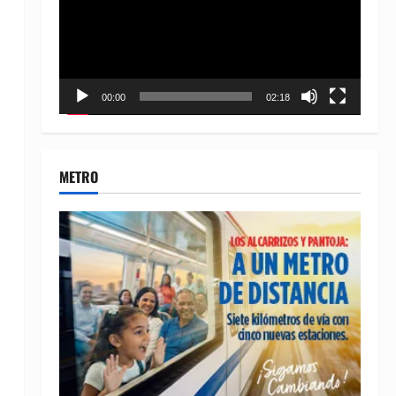
00:00
02:18
METRO