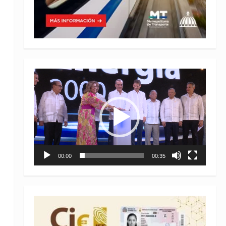
Reproductor
de
vídeo
00:00
00:35