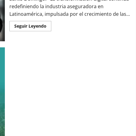
redefiniendo la industria aseguradora en
Latinoamérica, impulsada por el crecimiento de las...
Read
Seguir Leyendo
more
about
Inteligencia
artificial
y
la
innovación
digital
transforman
el
futuro
de
los
seguros
en
Latinoamérica
(VIDEO) Cipesa invita sus miembros a soltar el micrófono y