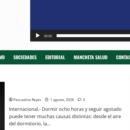
00:00
MD
SOCIEDADES
EDITORIAL
MANCHETA SALUD
CONTAC
10 causas de dormir bien y seguir cansado
Pascualina Reyes
1 agosto, 2026
0
Internacional.- Dormir ocho horas y seguir agotado
puede tener muchas causas distintas: desde el aire
del dormitorio, la...