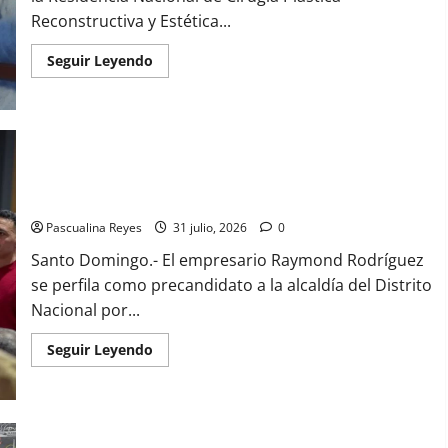
Reconstructiva y Estética...
Read
Seguir Leyendo
more
about
Advierten
centros
de
salud
deben
fortalecer
(VIDEO) Raymond Rodríguez se perfila como precandidato a la
acreditación
alcaldía de la capital
ante
nuevas
disposiciones
Pascualina Reyes
31 julio, 2026
0
del
Código
Santo Domingo.- El empresario Raymond Rodríguez
Penal
se perfila como precandidato a la alcaldía del Distrito
Nacional por...
Read
Seguir Leyendo
more
about
(VIDEO)
Raymond
Rodríguez
se
perfila