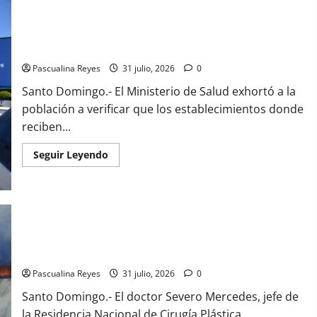
MSP facilita consulta en línea para verificar establecimientos
de salud habilitados
Pascualina Reyes
31 julio, 2026
0
Santo Domingo.- El Ministerio de Salud exhortó a la
población a verificar que los establecimientos donde
reciben...
Read
Seguir Leyendo
more
about
MSP
facilita
consulta
en
línea
para
Advierten centros de salud deben fortalecer acreditación
verificar
ante nuevas disposiciones del Código Penal
establecimientos
de
salud
Pascualina Reyes
31 julio, 2026
0
habilitados
Santo Domingo.- El doctor Severo Mercedes, jefe de
la Residencia Nacional de Cirugía Plástica