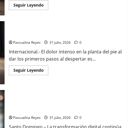
Read
Seguir Leyendo
more
about
10
causas
de
dormir
bien
¿Qué es el fascitis plantar y cuáles son los tratamientos?
y
seguir
Pascualina Reyes
31 julio, 2026
0
cansado
Internacional.- El dolor intenso en la planta del pie al
dar los primeros pasos al despertar es...
Read
Seguir Leyendo
more
about
¿Qué
es
el
fascitis
plantar
y
Inteligencia artificial y la innovación digital transforman el
cuáles
futuro de los seguros en Latinoamérica
son
los
tratamientos?
Pascualina Reyes
31 julio, 2026
0
Santo Domingo.– La transformación digital continúa