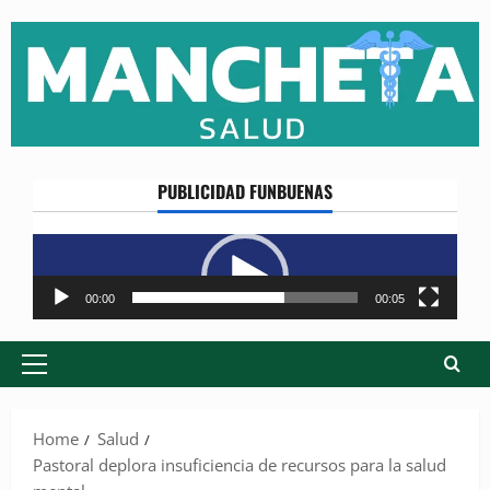
Skip
to
content
PUBLICIDAD FUNBUENAS
Reproductor
de
vídeo
00:00
00:05
Primary
Menu
Home
Salud
Pastoral deplora insuficiencia de recursos para la salud