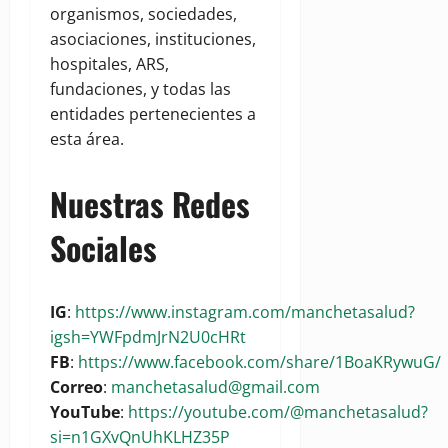
organismos, sociedades,
asociaciones, instituciones,
hospitales, ARS,
fundaciones, y todas las
entidades pertenecientes a
esta área.
Nuestras Redes
Sociales
IG
:
https://www.instagram.com/manchetasalud?
igsh=YWFpdmJrN2U0cHRt
FB
:
https://www.facebook.com/share/1BoaKRywuG/
Correo
:
manchetasalud@gmail.com
YouTube
:
https://youtube.com/@manchetasalud?
si=n1GXvQnUhKLHZ35P