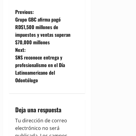
P
Previous:
Grupo GBC afirma pagó
o
RD$1,500 millones de
impuestos y ventas superan
s
$70,000 millones
t
Next:
SNS reconoce entrega y
n
profesionalismo en el Día
Latinoamericano del
a
Odontólogo
v
i
Deja una respuesta
g
Tu dirección de correo
a
electrónico no será
publicada.
Los campos