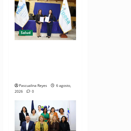
Salud
(VIDEO) CIPESA e INFOILES
impulsan la primera
iniciativa nacional de
comunicación accesible en
salud y periodismo
Pascualina Reyes
6 agosto,
2026
0