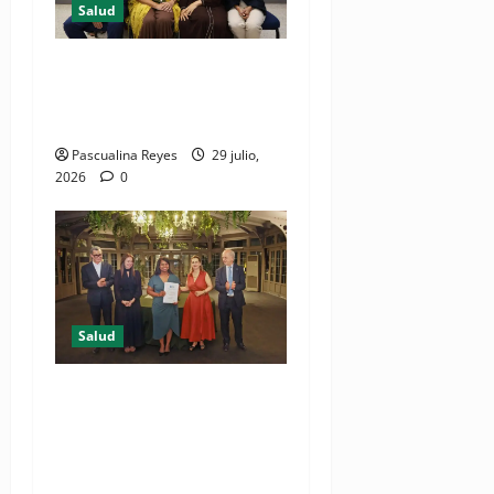
Salud
Consultas ginecológicas: las
de mayor demanda durante
2025 en Profamilia
Pascualina Reyes
29 julio,
2026
0
Salud
DIDA recibe reconocimiento
internacional de la OISS por
buenas prácticas en
digitalización