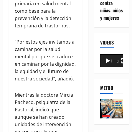
contra
primaria en salud mental
niñas, niños
como base para la
y mujeres
prevención y la detección
temprana de trastornos.
“Por estos ejes invitamos a
VIDEOS
caminar por la salud
mental porque se traduce
Reproductor
00:00
02:18
en caminar por la dignidad,
de
la equidad y el futuro de
vídeo
nuestra sociedad”, añadió.
METRO
Mientras la doctora Mircia
Pacheco, psiquiatra de la
Pastoral, indicó que
aunque se han creado
unidades de intervención
en crisis en algunos