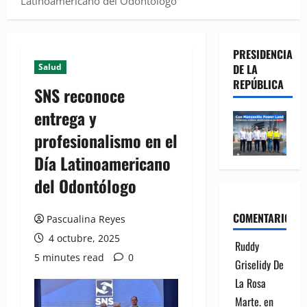
Latinoamericano del Odontólogo
PRESIDENCIA
Salud
DE LA
REPÚBLICA
SNS reconoce
entrega y
profesionalismo en el
Día Latinoamericano
del Odontólogo
COMENTARIOS
Pascualina Reyes
4 octubre, 2025
Ruddy
5 minutes read
0
Griselidy De
La Rosa
Marte.
en