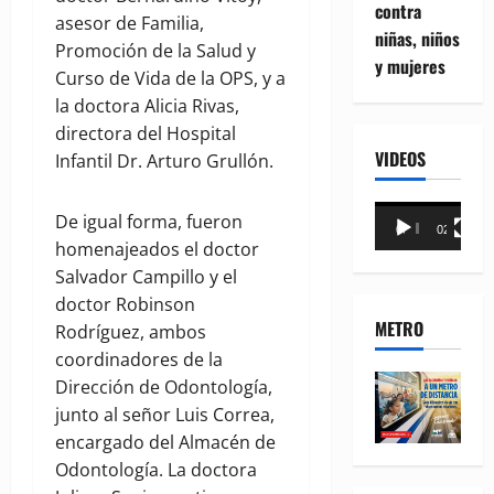
contra
asesor de Familia,
niñas, niños
Promoción de la Salud y
y mujeres
Curso de Vida de la OPS, y a
la doctora Alicia Rivas,
directora del Hospital
VIDEOS
Infantil Dr. Arturo Grullón.
Reproductor
De igual forma, fueron
00:00
02:18
de
homenajeados el doctor
vídeo
Salvador Campillo y el
doctor Robinson
METRO
Rodríguez, ambos
coordinadores de la
Dirección de Odontología,
junto al señor Luis Correa,
encargado del Almacén de
Odontología. La doctora