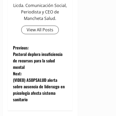
Licda. Comunicación Social,
Periodista y CEO de
Mancheta Salud.
View All Posts
P
Previous:
Pastoral deplora insuficiencia
o
de recursos para la salud
mental
s
Next:
t
(VIDEO) ASOPSALUD alerta
sobre ausencia de liderazgo en
n
psicología afecta sistema
sanitario
a
v