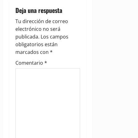
i
Deja una respuesta
g
Tu dirección de correo
electrónico no será
a
publicada.
Los campos
obligatorios están
t
marcados con
*
i
Comentario
*
o
n