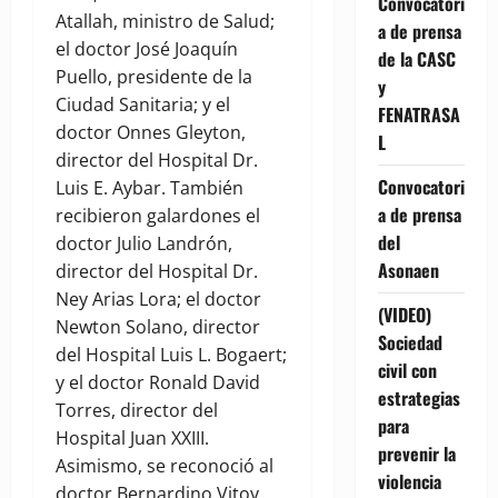
Convocatori
Atallah, ministro de Salud;
a de prensa
el doctor José Joaquín
de la CASC
Puello, presidente de la
y
Ciudad Sanitaria; y el
FENATRASA
doctor Onnes Gleyton,
L
director del Hospital Dr.
Convocatori
Luis E. Aybar. También
a de prensa
recibieron galardones el
del
doctor Julio Landrón,
Asonaen
director del Hospital Dr.
Ney Arias Lora; el doctor
(VIDEO)
Newton Solano, director
Sociedad
del Hospital Luis L. Bogaert;
civil con
y el doctor Ronald David
estrategias
Torres, director del
para
Hospital Juan XXIII.
prevenir la
Asimismo, se reconoció al
violencia
doctor Bernardino Vitoy,