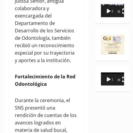
Julissa Senior, antigua
Reproductor
colaboradora y
00:00
00:35
de
exencargada del
vídeo
Departamento de
Desarrollo de los Servicios
de Odontología, también
recibió un reconocimiento
especial por su trayectoria
y aportes a la institución.
Reproductor
Fortalecimiento de la Red
00:00
00:31
de
Odontológica
vídeo
Durante la ceremonia, el
SNS presentó una
rendición de cuentas de los
avances logrados en
materia de salud bucal,