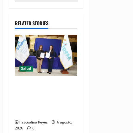
RELATED STORIES
Salud
(VIDEO) CIPESA e INFOILES
impulsan la primera
iniciativa nacional de
comunicación accesible en
salud y periodismo
Pascualina Reyes
6 agosto,
2026
0