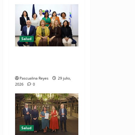
Salud
Consultas ginecológicas: las
de mayor demanda durante
2025 en Profamilia
Pascualina Reyes
29 julio,
2026
0
Salud