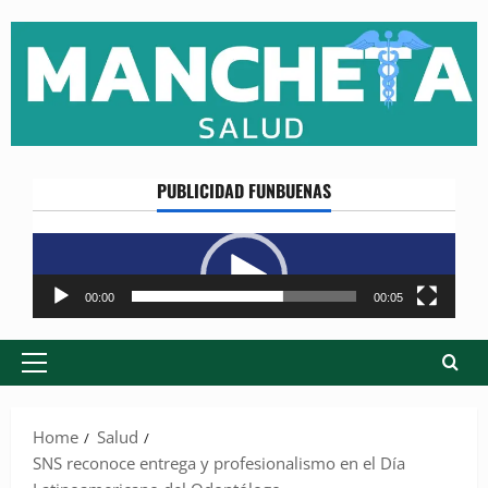
Skip
to
content
PUBLICIDAD FUNBUENAS
Reproductor
de
vídeo
00:00
00:05
Primary
Menu
Home
Salud
SNS reconoce entrega y profesionalismo en el Día