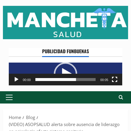
Skip
to
content
PUBLICIDAD FUNBUENAS
Reproductor
de
vídeo
00:00
00:05
Primary
Menu
Home
Blog
(VIDEO) ASOPSALUD alerta sobre ausencia de liderazgo