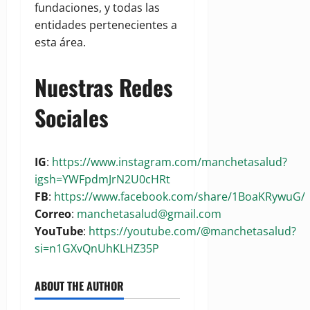
fundaciones, y todas las
entidades pertenecientes a
esta área.
Nuestras Redes
Sociales
IG
:
https://www.instagram.com/manchetasalud?
igsh=YWFpdmJrN2U0cHRt
FB
:
https://www.facebook.com/share/1BoaKRywuG/
Correo
:
manchetasalud@gmail.com
YouTube
:
https://youtube.com/@manchetasalud?
si=n1GXvQnUhKLHZ35P
ABOUT THE AUTHOR