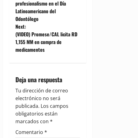
o
profesionalismo en el Día
Latinoamericano del
s
Odontólogo
t
Next:
(VIDEO) Promese/CAL licita RD
n
1,155 MM en compra de
medicamentos
a
v
i
Deja una respuesta
g
Tu dirección de correo
electrónico no será
a
publicada.
Los campos
obligatorios están
t
marcados con
*
i
Comentario
*