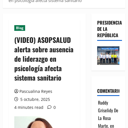
en psicología afecta sistema sanitario
PRESIDENCIA
Blog
DE LA
REPÚBLICA
(VIDEO) ASOPSALUD
alerta sobre ausencia
de liderazgo en
psicología afecta
sistema sanitario
COMENTARIOS
Pascualina Reyes
5 octubre, 2025
Ruddy
4 minutes read
0
Griselidy De
La Rosa
Marte.
en