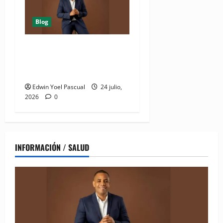
Blog
Juan Pablo Duarte: el
hombre que lo dió todo y
recibió el olvido
Edwin Yoel Pascual
24 julio,
2026
0
INFORMACIÓN / SALUD