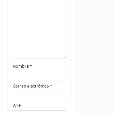
o
n
Nombre
*
Correo electrónico
*
Web