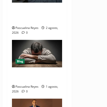
¿ Cuáles son los seis
factores que destruyen el
sueño?
Pascualina Reyes
2 agosto,
2026
0
Blog
10 causas de dormir bien y
seguir cansado
Pascualina Reyes
1 agosto,
2026
0