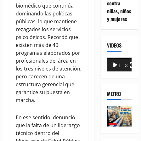
contra
biomédico que continúa
niñas, niños
dominando las políticas
y mujeres
públicas, lo que mantiene
rezagados los servicios
psicológicos. Recordó que
existen más de 40
VIDEOS
programas elaborados por
profesionales del área en
Reproductor
00:00
02:18
los tres niveles de atención,
de
pero carecen de una
vídeo
estructura gerencial que
garantice su puesta en
METRO
marcha.
En ese sentido, denunció
que la falta de un liderazgo
técnico dentro del
Ministerio de Salud Pública