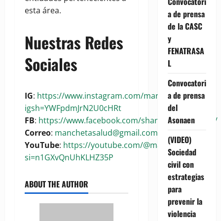
Convocatori
esta área.
a de prensa
de la CASC
Nuestras Redes
y
FENATRASA
Sociales
L
Convocatori
a de prensa
IG
:
https://www.instagram.com/manchetasalud?
del
igsh=YWFpdmJrN2U0cHRt
Asonaen
FB
:
https://www.facebook.com/share/1BoaKRywuG/
Correo
:
manchetasalud@gmail.com
(VIDEO)
YouTube
:
https://youtube.com/@manchetasalud?
Sociedad
si=n1GXvQnUhKLHZ35P
civil con
estrategias
ABOUT THE AUTHOR
para
prevenir la
violencia