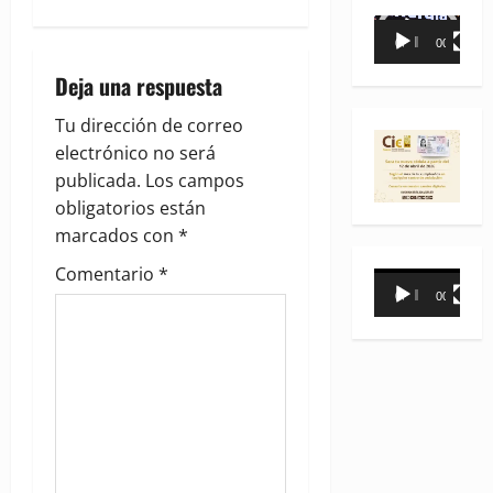
n
Reproductor
a
00:00
00:35
de
Deja una respuesta
vídeo
v
Tu dirección de correo
i
electrónico no será
g
publicada.
Los campos
obligatorios están
a
marcados con
*
t
Comentario
*
Reproductor
00:00
00:31
de
i
vídeo
o
n