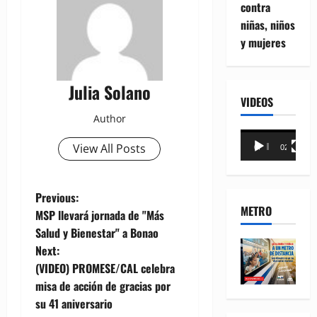
contra
niñas, niños
y mujeres
Julia Solano
VIDEOS
Author
Reproductor
View All Posts
00:00
02:18
de
vídeo
P
Previous:
METRO
MSP llevará jornada de "Más
o
Salud y Bienestar" a Bonao
Next:
s
(VIDEO) PROMESE/CAL celebra
t
misa de acción de gracias por
su 41 aniversario