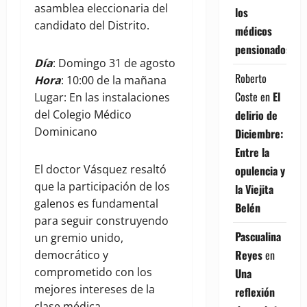
asamblea eleccionaria del
los
candidato del Distrito.
médicos
pensionados
Día
: Domingo 31 de agosto
Roberto
Hora
: 10:00 de la mañana
Coste
en
El
Lugar: En las instalaciones
delirio de
del Colegio Médico
Dominicano
Diciembre:
Entre la
El doctor Vásquez resaltó
opulencia y
que la participación de los
la Viejita
galenos es fundamental
Belén
para seguir construyendo
Pascualina
un gremio unido,
Reyes
en
democrático y
comprometido con los
Una
mejores intereses de la
reflexión
clase médica.