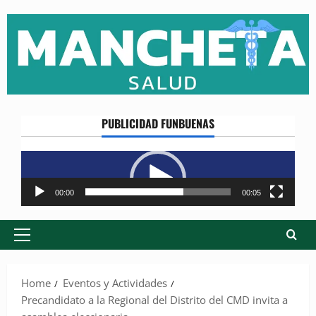
Skip
to
content
PUBLICIDAD FUNBUENAS
Reproductor
de
vídeo
00:00
00:05
Primary
Menu
Home
Eventos y Actividades
Precandidato a la Regional del Distrito del CMD invita a