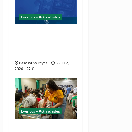
Eventos y Actividades
Fundación Two Oceans abre
convocatoria de propuestas
de investigación a presentar
en EPISTHEME 2026
Pascualina Reyes
27 julio,
2026
0
Eventos y Actividades
Realizarán jornada de