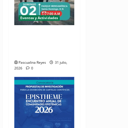
Eventos y Actividades
(VIDEO) Cipesa invita sus
miembros a soltar el
micrófono y ponerse los
tenis
Pascualina Reyes
31 julio,
2026
0