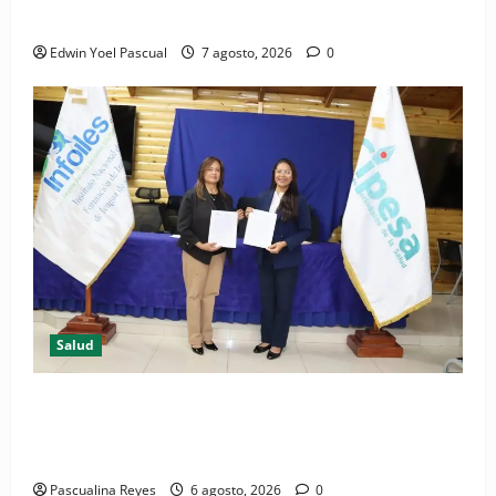
Periódico El Nacional: de lo impreso a lo digital
Edwin Yoel Pascual
7 agosto, 2026
0
Salud
(VIDEO) CIPESA e INFOILES impulsan la primera
iniciativa nacional de comunicación accesible en
salud y periodismo
Pascualina Reyes
6 agosto, 2026
0