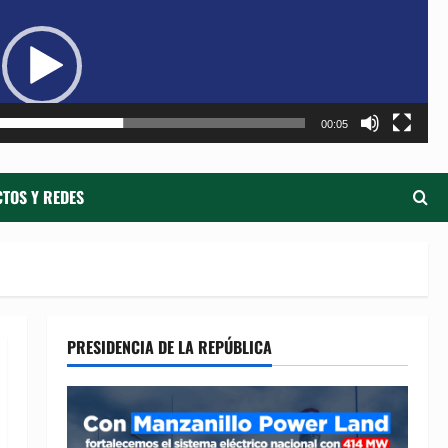
de
ví
00:05
TOS Y REDES
PRESIDENCIA DE LA REPÚBLICA