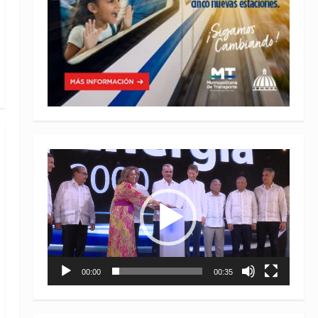
Reproductor
de
vídeo
00:00
00:35