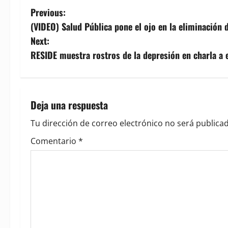
P
Previous:
(VIDEO) Salud Pública pone el ojo en la eliminación d
o
Next:
s
RESIDE muestra rostros de la depresión en charla a 
t
n
Deja una respuesta
a
Tu dirección de correo electrónico no será publicad
v
Comentario
*
i
g
a