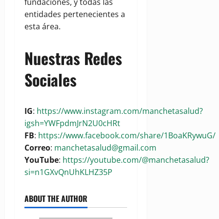
fundaciones, y todas las
entidades pertenecientes a
esta área.
Nuestras Redes
Sociales
IG
:
https://www.instagram.com/manchetasalud?
igsh=YWFpdmJrN2U0cHRt
FB
:
https://www.facebook.com/share/1BoaKRywuG/
Correo
:
manchetasalud@gmail.com
YouTube
:
https://youtube.com/@manchetasalud?
si=n1GXvQnUhKLHZ35P
ABOUT THE AUTHOR