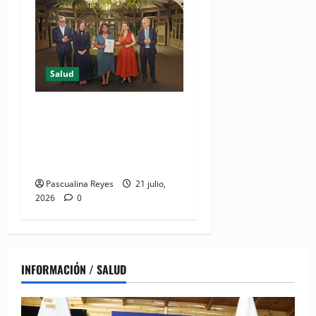
Salud
DIDA recibe reconocimiento
internacional de la OISS por
buenas prácticas en
digitalización
Pascualina Reyes
21 julio,
2026
0
INFORMACIÓN / SALUD