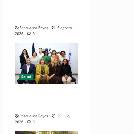
iniciativa nacional de
comunicación accesible en
salud y periodismo
Pascualina Reyes
6 agosto,
2026
0
Salud
Consultas ginecológicas: las
de mayor demanda durante
2025 en Profamilia
Pascualina Reyes
29 julio,
2026
0