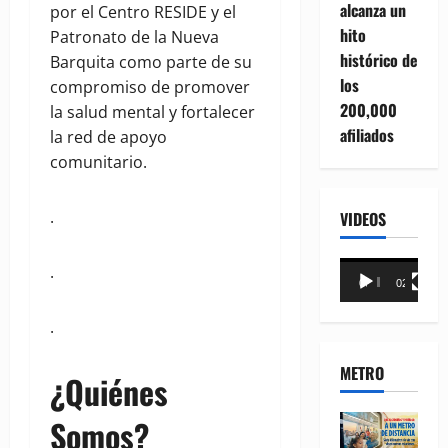
alcanza un
por el Centro RESIDE y el
hito
Patronato de la Nueva
histórico de
Barquita como parte de su
los
compromiso de promover
200,000
la salud mental y fortalecer
afiliados
la red de apoyo
comunitario.
.
VIDEOS
Reproductor
.
00:00
02:18
de
vídeo
.
METRO
¿Quiénes
Somos?