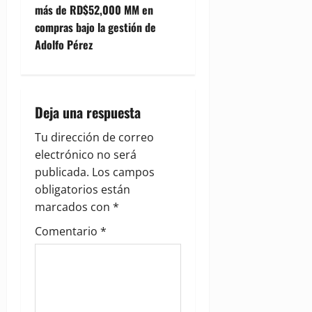
más de RD$52,000 MM en
n
compras bajo la gestión de
Adolfo Pérez
a
v
i
Deja una respuesta
g
Tu dirección de correo
electrónico no será
a
publicada.
Los campos
obligatorios están
t
marcados con
*
i
Comentario
*
o
n