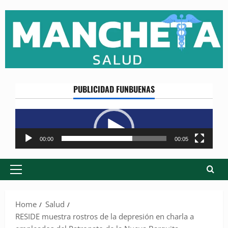
Skip
to
content
PUBLICIDAD FUNBUENAS
Reproductor
de
vídeo
00:00
00:05
Primary
Menu
Home
Salud
RESIDE muestra rostros de la depresión en charla a