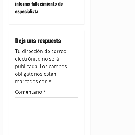
informa fallecimiento de
n
especialista
a
v
Deja una respuesta
i
Tu dirección de correo
g
electrónico no será
publicada.
Los campos
a
obligatorios están
marcados con
*
t
Comentario
*
i
o
n