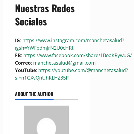
Nuestras Redes
Sociales
IG
:
https://www.instagram.com/manchetasalud?
igsh=YWFpdmJrN2U0cHRt
FB
:
https://www.facebook.com/share/1BoaKRywuG/
Correo
:
manchetasalud@gmail.com
YouTube
:
https://youtube.com/@manchetasalud?
si=n1GXvQnUhKLHZ35P
ABOUT THE AUTHOR