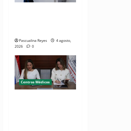
Director del SNS realiza
visita no programada al
Hospital Jacinto Ignacio
Mañón
Pascualina Reyes
4 agosto,
2026
0
Centros Médicos
MMujer y Hospital
Pediátrico Dr. Hugo
Mendoza acuerdan apoyo a
madres y familias
cuidadoras de niños