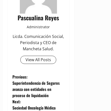
Pascualina Reyes
Administrator
Licda. Comunicación Social,
Periodista y CEO de
Mancheta Salud.
View All Posts
P
Previous:
Superintendencia de Seguros
o
avanza con entidades en
proceso de liquidación
s
Next:
t
Sociedad Oncología Médica