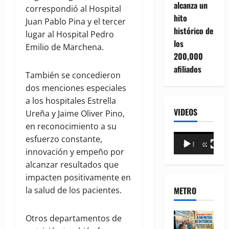
alcanza un
correspondió al Hospital
hito
Juan Pablo Pina y el tercer
histórico de
lugar al Hospital Pedro
los
Emilio de Marchena.
200,000
afiliados
También se concedieron
dos menciones especiales
a los hospitales Estrella
VIDEOS
Ureña y Jaime Oliver Pino,
en reconocimiento a su
Reproductor
esfuerzo constante,
00:00
02:18
de
innovación y empeño por
vídeo
alcanzar resultados que
impacten positivamente en
METRO
la salud de los pacientes.
Otros departamentos de