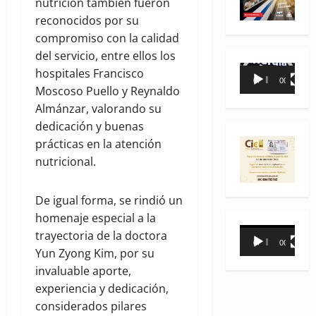
nutrición también fueron
reconocidos por su
compromiso con la calidad
del servicio, entre ellos los
Reproductor
hospitales Francisco
00:00
00:35
de
Moscoso Puello y Reynaldo
vídeo
Almánzar, valorando su
dedicación y buenas
prácticas en la atención
nutricional.
De igual forma, se rindió un
homenaje especial a la
Reproductor
trayectoria de la doctora
00:00
00:31
de
Yun Zyong Kim, por su
vídeo
invaluable aporte,
experiencia y dedicación,
considerados pilares