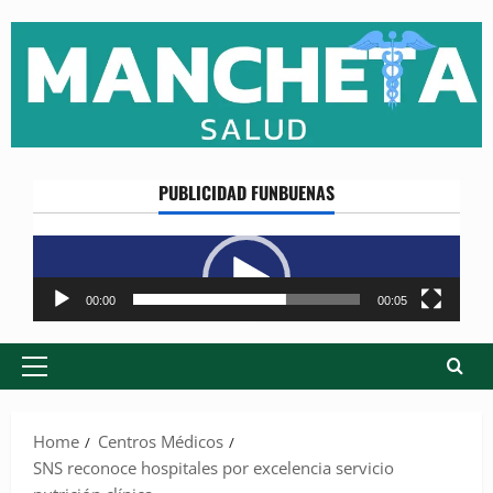
Skip
to
content
PUBLICIDAD FUNBUENAS
Reproductor
de
vídeo
00:00
00:05
Primary
Menu
Home
Centros Médicos
SNS reconoce hospitales por excelencia servicio