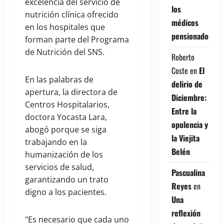
excelencia del servicio de
los
nutrición clínica ofrecido
médicos
en los hospitales que
pensionados
forman parte del Programa
de Nutrición del SNS.
Roberto
Coste
en
El
En las palabras de
delirio de
apertura, la directora de
Diciembre:
Centros Hospitalarios,
Entre la
doctora Yocasta Lara,
opulencia y
abogó porque se siga
la Viejita
trabajando en la
Belén
humanización de los
servicios de salud,
Pascualina
garantizando un trato
Reyes
en
digno a los pacientes.
Una
reflexión
"Es necesario que cada uno