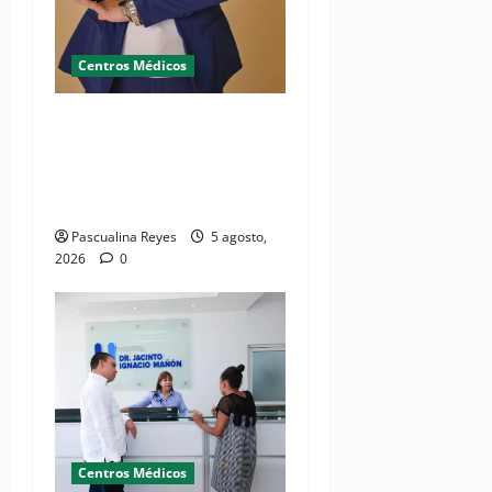
Centros Médicos
RESIDE destaca la
importancia de la salud
mental materna para el
bienestar de las familias
Pascualina Reyes
5 agosto,
2026
0
Centros Médicos