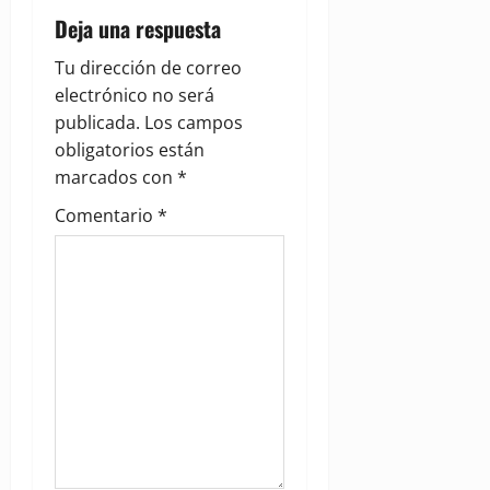
v
Deja una respuesta
i
Tu dirección de correo
g
electrónico no será
publicada.
Los campos
a
obligatorios están
marcados con
*
t
Comentario
*
i
o
n