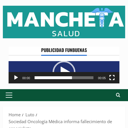
Skip
to
content
PUBLICIDAD FUNBUENAS
Reproductor
de
vídeo
00:00
00:05
Primary
Menu
Home
Luto
Sociedad Oncología Médica informa fallecimiento de