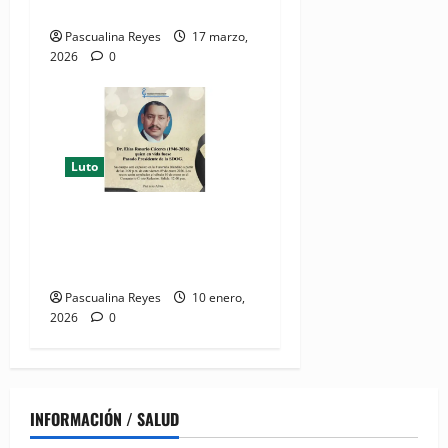
proteger salud renal
Pascualina Reyes
17 marzo,
2026
0
Luto
Obstetricia y Ginecología
lamenta muerte del doctor
Elías Rosario Cáceres
Pascualina Reyes
10 enero,
2026
0
INFORMACIÓN / SALUD