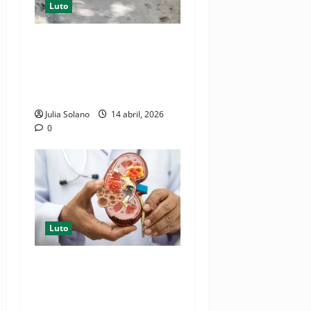
Luto
Tragedia en Los Girasoles
III: niña de 3 años muere
asfixiada; hermana de 11
habría estado involucrada
Julia Solano
14 abril, 2026
0
Luto
Nefróloga de Cleveland
Clinic asegura que chequeos
médicos son claves para