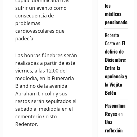
capital dominicana tras
los
sufrir un evento como
médicos
consecuencia de
pensionados
problemas
cardiovasculares que
Roberto
padecía.
Coste
en
El
delirio de
Las honras fúnebres serán
Diciembre:
realizadas a partir de este
Entre la
viernes, a las 12:00 del
opulencia y
mediodía, en la Funeraria
la Viejita
Blandino de la avenida
Belén
Abraham Lincoln y sus
restos serán sepultados el
Pascualina
sábado al mediodía en el
Reyes
en
cementerio Cristo
Una
Redentor.
reflexión