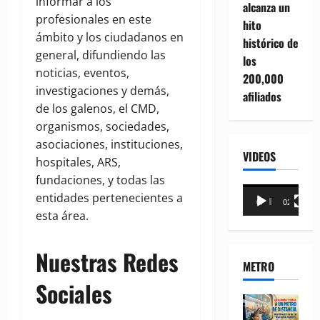
informar a los
alcanza un
profesionales en este
hito
ámbito y los ciudadanos en
histórico de
general, difundiendo las
los
noticias, eventos,
200,000
investigaciones y demás,
afiliados
de los galenos, el CMD,
organismos, sociedades,
asociaciones, instituciones,
VIDEOS
hospitales, ARS,
fundaciones, y todas las
Reproductor
entidades pertenecientes a
00:00
02:18
de
esta área.
vídeo
Nuestras Redes
METRO
Sociales