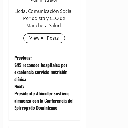
Administrator
Licda. Comunicación Social,
Periodista y CEO de
Mancheta Salud.
View All Posts
P
Previous:
SNS reconoce hospitales por
o
excelencia servicio nutrición
clínica
s
Next:
t
Presidente Abinader sostiene
almuerzo con la Conferencia del
n
Episcopado Dominicano
a