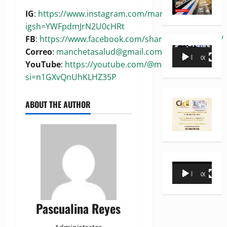
IG
:
https://www.instagram.com/manchetasalud?
igsh=YWFpdmJrN2U0cHRt
FB
:
https://www.facebook.com/share/1BoaKRywuG/
Reproductor
Correo
:
manchetasalud@gmail.com
00:00
00:35
de
YouTube
:
https://youtube.com/@manchetasalud?
vídeo
si=n1GXvQnUhKLHZ35P
ABOUT THE AUTHOR
Reproductor
00:00
00:31
de
vídeo
Pascualina Reyes