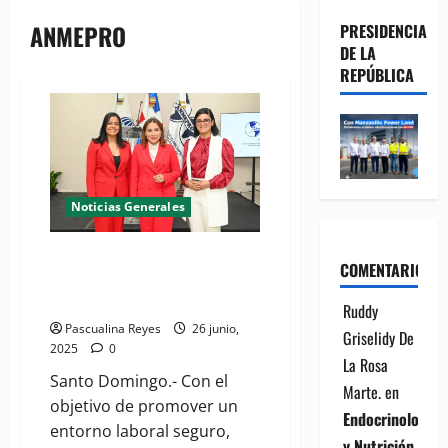
ANMEPRO
PRESIDENCIA
DE LA
REPÚBLICA
Noticias Generales
Lanzan proyecto para reducir
COMENTARIOS
acoso y violencia sexual en lo
laboral
Ruddy
Pascualina Reyes
26 junio,
Griselidy De
2025
0
La Rosa
Santo Domingo.- Con el
Marte.
en
objetivo de promover un
Endocrinología
entorno laboral seguro,
y Nutrición