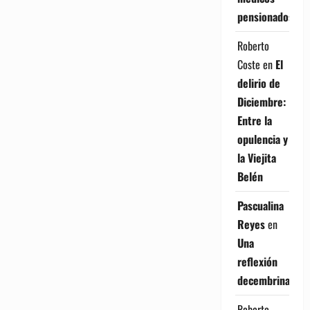
pensionados
Roberto
Coste
en
El
delirio de
Diciembre:
Entre la
opulencia y
la Viejita
Belén
Pascualina
Reyes
en
Una
reflexión
decembrina
Roberto