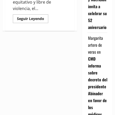
equitativo y libre de
invita a
violencia, el...
celebrar su
Read
Seguir Leyendo
52
more
about
aniversario
Lanzan
proyecto
para
Margarita
reducir
acoso
artero de
y
violencia
veras
en
sexual
en
CMD
lo
informa
laboral
sobre
decreto del
presidente
Abinader
en favor de
los
médicos