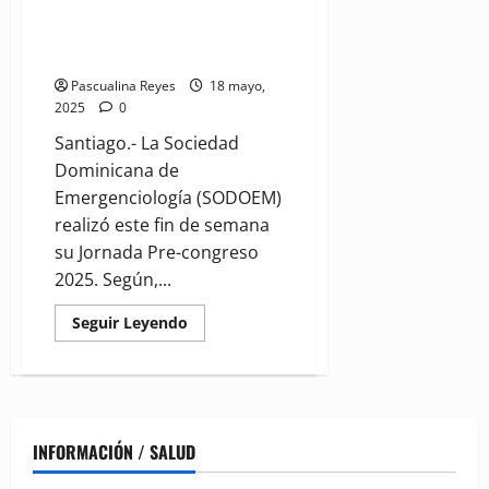
llamado
(VIDEO) Emergenciólogos
al
realizan Jornada Pre-congreso
Congreso
2025
Pascualina Reyes
18 mayo,
2025
0
Santiago.- La Sociedad
Dominicana de
Emergenciología (SODOEM)
realizó este fin de semana
su Jornada Pre-congreso
2025. Según,...
Read
Seguir Leyendo
more
about
(VIDEO)
Emergenciólogos
realizan
Jornada
Pre-
congreso
INFORMACIÓN / SALUD
2025