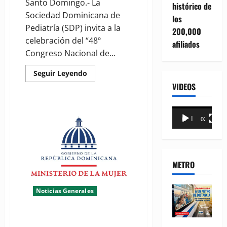
Santo Domingo.- La
histórico de
Sociedad Dominicana de
los
Pediatría (SDP) invita a la
200,000
celebración del “48º
afiliados
Congreso Nacional de...
Read
Seguir Leyendo
more
VIDEOS
about
(VIDEO)
Pediatras
se
Reproductor
preparan
00:00
02:18
para
de
el
vídeo
“48º
Congreso
Nacional
de
METRO
Pediatría”
Noticias Generales
Ministerio de la Mujer se