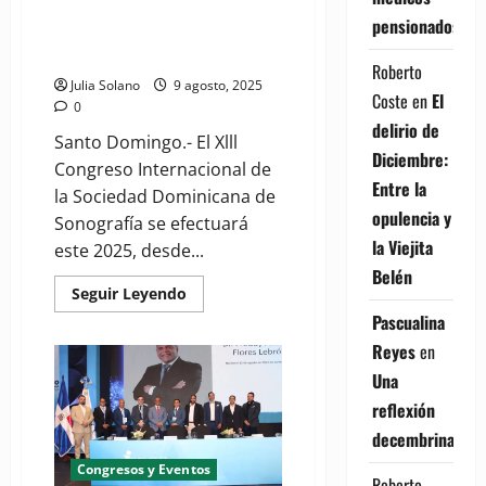
El XIII Congreso Internacional
pensionados
Sonografía, será a finales de
octubre
Roberto
Julia Solano
9 agosto, 2025
Coste
en
El
0
delirio de
Santo Domingo.- El Xlll
Diciembre:
Congreso Internacional de
Entre la
la Sociedad Dominicana de
opulencia y
Sonografía se efectuará
la Viejita
este 2025, desde...
Belén
Read
Seguir Leyendo
more
Pascualina
about
El
Reyes
en
XIII
Congreso
Una
Internacional
Sonografía,
reflexión
será
a
decembrina
finales
de
Congresos y Eventos
octubre
Roberto