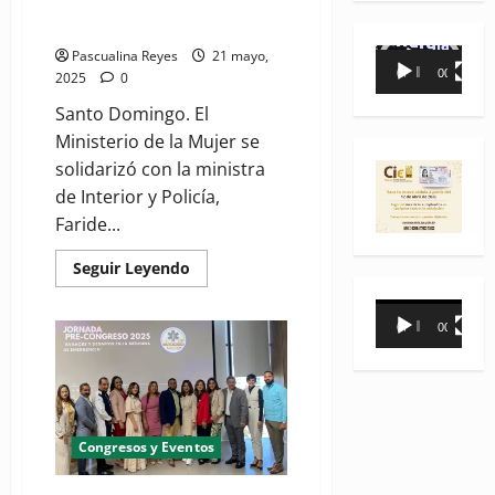
solidariza con la Faride Raful y
hace llamado al Congreso
Reproductor
Pascualina Reyes
21 mayo,
00:00
00:35
2025
0
de
vídeo
Santo Domingo. El
Ministerio de la Mujer se
solidarizó con la ministra
de Interior y Policía,
Faride...
Read
Seguir Leyendo
more
about
Reproductor
Ministerio
de
00:00
00:31
de
la
Mujer
vídeo
se
solidariza
con
la
Faride
Congresos y Eventos
Raful
y
hace