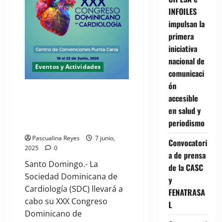
Noveno
Congreso
INFOILES
en
Punta
impulsan la
Cana
primera
iniciativa
nacional de
Eventos y Actividades
comunicaci
ón
(VIDEO) Cardiólogos ya están
accesible
listos para actualizarse en el
en salud y
XXX Congreso Dominicano de
periodismo
Cardiología
Pascualina Reyes
7 junio,
Convocatori
2025
0
a de prensa
Santo Domingo.- La
de la CASC
Sociedad Dominicana de
y
Cardiología (SDC) llevará a
FENATRASA
cabo su XXX Congreso
L
Dominicano de