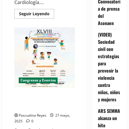
Convocatori
Cardiología....
a de prensa
Read
Seguir Leyendo
del
more
about
Asonaen
(VIDEO)
Cardiólogos
ya
(VIDEO)
están
Sociedad
listos
para
civil con
actualizarse
en
estrategias
el
XXX
para
Congreso
Dominicano
prevenir la
de
violencia
Cardiología
Congresos y Eventos
contra
niñas, niños
(VIDEO) Pediatras se preparan
y mujeres
para el “48º Congreso Nacional
de Pediatría”
ARS SEMMA
Pascualina Reyes
27 mayo,
alcanza un
2025
0
hito