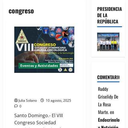
congreso
PRESIDENCIA
DE LA
REPÚBLICA
Eventos y Actividades
COMENTARIOS
VIII Congreso de Cirugía
Oncológica 2025, será a finales
Ruddy
de agosto
Griselidy De
Julia Solano
10 agosto, 2025
La Rosa
0
Marte.
en
Santo Domingo.- El VIII
Endocrinología
Congreso Sociedad
y Nutrición