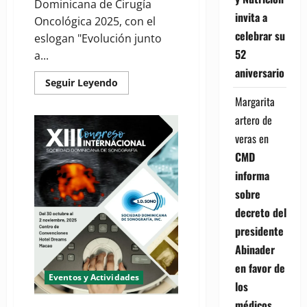
Dominicana de Cirugía
invita a
Oncológica 2025, con el
celebrar su
eslogan "Evolución junto
52
a...
aniversario
Read
Seguir Leyendo
more
Margarita
about
VIII
artero de
Congreso
de
veras
en
Cirugía
Oncológica
CMD
2025,
será
informa
a
finales
sobre
de
agosto
decreto del
presidente
Abinader
en favor de
Eventos y Actividades
los
médicos