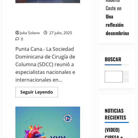
Coste
en
(VIDEO) Sociedad de Cirugía de
Una
Columna clausura su Noveno
Congreso en Punta Cana
reflexión
decembrina
Julia Solano
27 julio, 2025
0
Punta Cana.- La Sociedad
Dominicana de Cirugía de
BUSCAR
Columna (SDCC) reunió a
especialistas nacionales e
Buscar
internacionales en...
Read
Seguir Leyendo
more
about
(VIDEO)
Sociedad
NOTICIAS
de
RECIENTES
Cirugía
de
Columna
(VIDEO)
clausura
su
CIPESA e