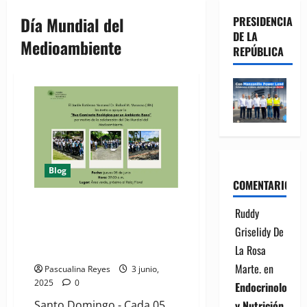
Día Mundial del
PRESIDENCIA
DE LA
Medioambiente
REPÚBLICA
Blog
COMENTARIOS
Jardín Botánico celebrará Día
Ruddy
Mundial del Medioambiente con
Griselidy De
entrada gratuita y actividades
La Rosa
para toda la familia
Marte.
en
Pascualina Reyes
3 junio,
2025
0
Endocrinología
y Nutrición
Santo Domingo.- Cada 05