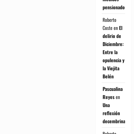
pensionados
Roberto
Coste
en
El
delirio de
Diciembre:
Entre la
opulencia y
la Viejita
Belén
Pascualina
Reyes
en
Una
reflexión
decembrina
Roberto