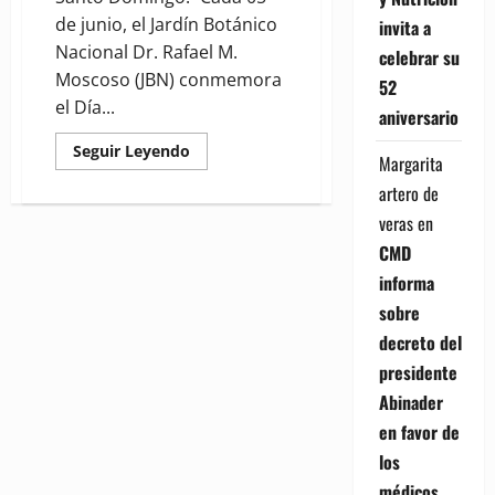
de junio, el Jardín Botánico
invita a
Nacional Dr. Rafael M.
celebrar su
Moscoso (JBN) conmemora
52
el Día...
aniversario
Read
Seguir Leyendo
Margarita
more
about
artero de
Jardín
Botánico
veras
en
celebrará
Día
CMD
Mundial
del
informa
Medioambiente
con
sobre
entrada
gratuita
decreto del
y
actividades
presidente
para
toda
Abinader
la
familia
en favor de
los
médicos