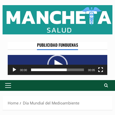
Skip
to
content
PUBLICIDAD FUNBUENAS
Reproductor
de
vídeo
00:00
00:05
Primary
Menu
Home
Día Mundial del Medioambiente