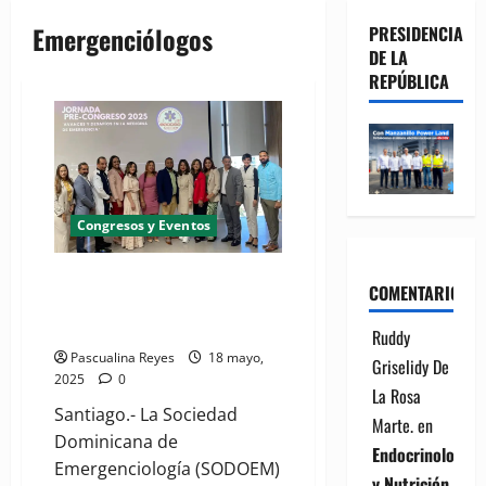
Emergenciólogos
PRESIDENCIA
DE LA
REPÚBLICA
Congresos y Eventos
(VIDEO) Emergenciólogos
COMENTARIOS
realizan Jornada Pre-congreso
2025
Ruddy
Pascualina Reyes
18 mayo,
Griselidy De
2025
0
La Rosa
Santiago.- La Sociedad
Marte.
en
Dominicana de
Endocrinología
Emergenciología (SODOEM)
y Nutrición