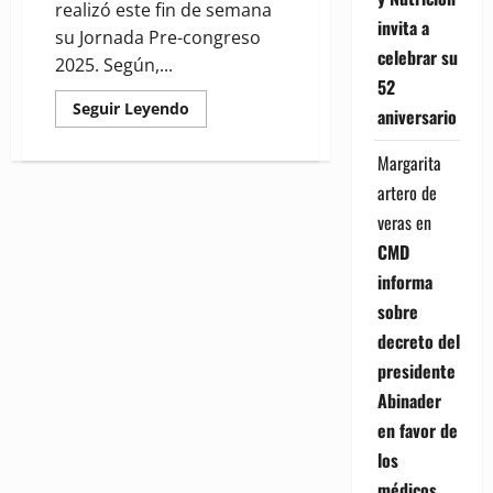
realizó este fin de semana
invita a
su Jornada Pre-congreso
celebrar su
2025. Según,...
52
Read
Seguir Leyendo
aniversario
more
about
(VIDEO)
Margarita
Emergenciólogos
realizan
artero de
Jornada
Pre-
veras
en
congreso
2025
CMD
informa
sobre
decreto del
presidente
Abinader
en favor de
los
médicos