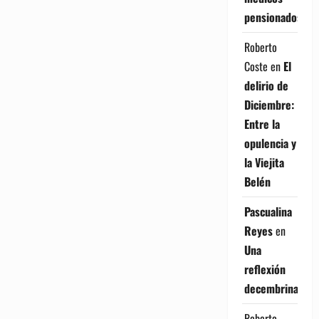
pensionados
Roberto
Coste
en
El
delirio de
Diciembre:
Entre la
opulencia y
la Viejita
Belén
Pascualina
Reyes
en
Una
reflexión
decembrina
Roberto