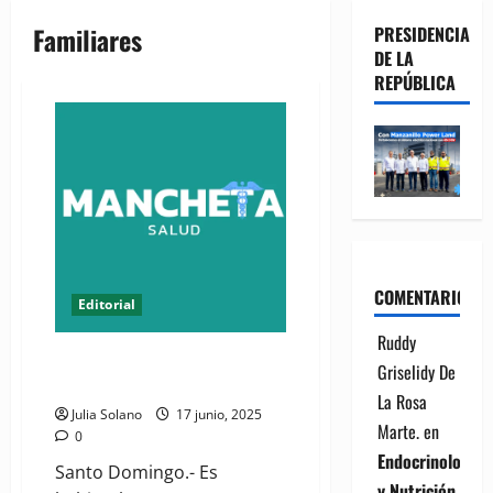
Familiares
PRESIDENCIA
DE LA
REPÚBLICA
COMENTARIOS
Editorial
Ruddy
EDITORIAL: Diagnósticos sin
Griselidy De
médicos 2/3
La Rosa
Julia Solano
17 junio, 2025
Marte.
en
0
Endocrinología
Santo Domingo.- Es
y Nutrición