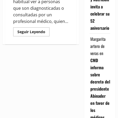
habitual ver a personas
invita a
que son diagnosticadas o
celebrar su
consultadas por un
52
profesional médico, quien...
aniversario
Read
Seguir Leyendo
more
Margarita
about
EDITORIAL:
artero de
Diagnósticos
sin
veras
en
médicos
2/3
CMD
informa
sobre
decreto del
presidente
Abinader
en favor de
los
médicos