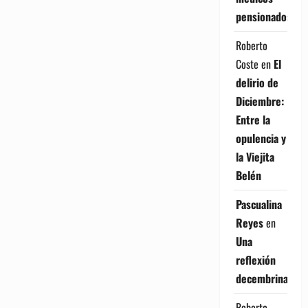
pensionados
Roberto
Coste
en
El
delirio de
Diciembre:
Entre la
opulencia y
la Viejita
Belén
Pascualina
Reyes
en
Una
reflexión
decembrina
Roberto