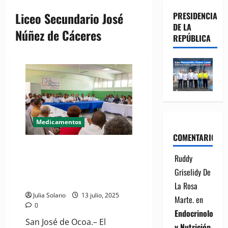
Liceo Secundario José
PRESIDENCIA
DE LA
Núñez de Cáceres
REPÚBLICA
Medicamentos
COMENTARIOS
(VIDEO) Consejo de Drogas y
Ruddy
PROMESE/CAL realizan jornada
de intervención en San José de
Griselidy De
Ocoa
La Rosa
Julia Solano
13 julio, 2025
Marte.
en
0
Endocrinología
San José de Ocoa.– El
y Nutrición