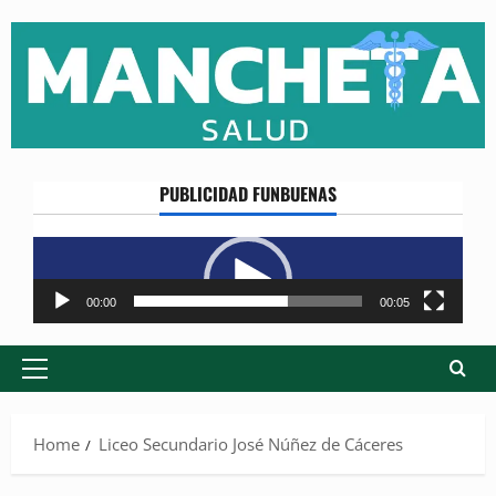
Skip
to
content
PUBLICIDAD FUNBUENAS
Reproductor
de
vídeo
00:00
00:05
Primary
Menu
Home
Liceo Secundario José Núñez de Cáceres