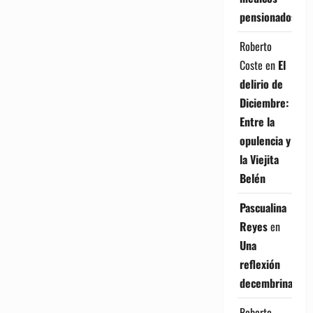
pensionados
Roberto
Coste
en
El
delirio de
Diciembre:
Entre la
opulencia y
la Viejita
Belén
Pascualina
Reyes
en
Una
reflexión
decembrina
Roberto