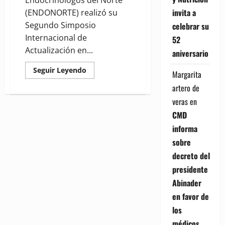
invita a
(ENDONORTE) realizó su
Segundo Simposio
celebrar su
Internacional de
52
Actualización en...
aniversario
Read
Seguir Leyendo
Margarita
more
about
artero de
(VIDEO)
ENDONORTE
veras
en
realiza
su
CMD
"Segundo
Simposio
informa
Internacional
de
sobre
Actualización
en
decreto del
Endocrinología
2025″
presidente
Abinader
en favor de
los
médicos