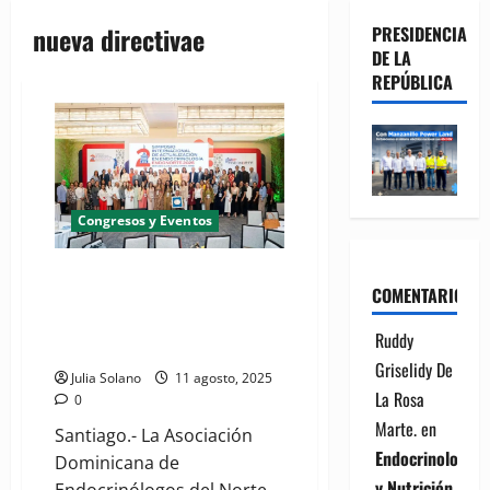
nueva directivae
PRESIDENCIA
DE LA
REPÚBLICA
Congresos y Eventos
(VIDEO) ENDONORTE realiza su
COMENTARIOS
"Segundo Simposio
Internacional de Actualización
Ruddy
en Endocrinología 2025″
Griselidy De
Julia Solano
11 agosto, 2025
La Rosa
0
Marte.
en
Santiago.- La Asociación
Endocrinología
Dominicana de
y Nutrición
Endocrinólogos del Norte