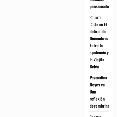
pensionados
Roberto
Coste
en
El
delirio de
Diciembre:
Entre la
opulencia y
la Viejita
Belén
Pascualina
Reyes
en
Una
reflexión
decembrina
Roberto