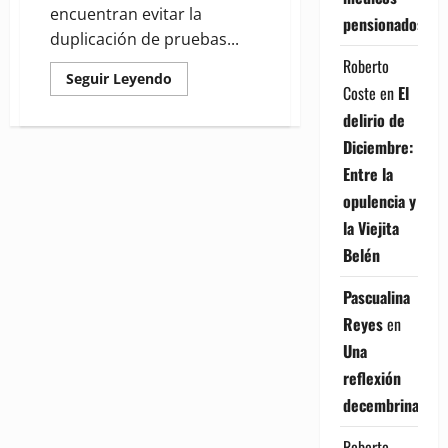
encuentran evitar la
pensionados
duplicación de pruebas...
Roberto
Read
Seguir Leyendo
Coste
en
El
more
about
delirio de
Diputado
propone
Diciembre:
crear
registro
Entre la
digital
de
opulencia y
pacientes
para
la Viejita
mejorar
servicios
Belén
de
salud
Pascualina
Reyes
en
Una
reflexión
decembrina
Roberto