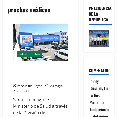
pruebas médicas
PRESIDENCIA
DE LA
REPÚBLICA
Salud Pública
Ministerio de Salud convoca al
COMENTARIOS
concurso de Residencias
Médicas 2025
Ruddy
Pascualina Reyes
20 mayo,
Griselidy De
2025
0
La Rosa
Santo Domingo.- El
Marte.
en
Ministerio de Salud a través
Endocrinología
de la División de
y Nutrición