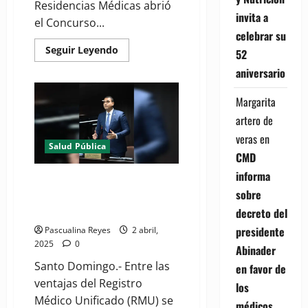
Residencias Médicas abrió
invita a
el Concurso...
celebrar su
Read
Seguir Leyendo
52
more
about
aniversario
Ministerio
de
Salud
Margarita
convoca
al
artero de
concurso
de
veras
en
Residencias
Salud Pública
Médicas
CMD
2025
informa
Diputado propone crear
sobre
registro digital de pacientes
para mejorar servicios de salud
decreto del
presidente
Pascualina Reyes
2 abril,
2025
0
Abinader
Santo Domingo.- Entre las
en favor de
ventajas del Registro
los
Médico Unificado (RMU) se
médicos