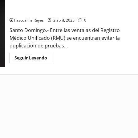
Diputado propone crear registro digital de pacientes para
mejorar servicios de salud
Pascualina Reyes
2 abril, 2025
0
Santo Domingo.- Entre las ventajas del Registro
Médico Unificado (RMU) se encuentran evitar la
duplicación de pruebas...
Read
Seguir Leyendo
more
about
Diputado
propone
crear
registro
digital
de
pacientes
para
mejorar
servicios
de
salud