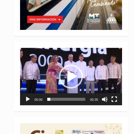
Reproductor
de
vídeo
00:00
00:35