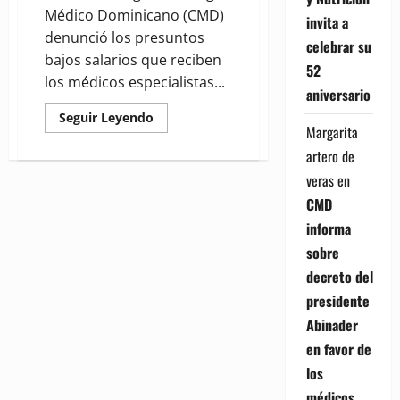
Médico Dominicano (CMD)
invita a
denunció los presuntos
celebrar su
bajos salarios que reciben
52
los médicos especialistas...
aniversario
Read
Seguir Leyendo
more
Margarita
about
artero de
CMD
denuncia
veras
en
salarios
“vergonzosos”
CMD
de
médicos
informa
especialistas
en
sobre
el
SEMMA
decreto del
presidente
Abinader
en favor de
los
médicos