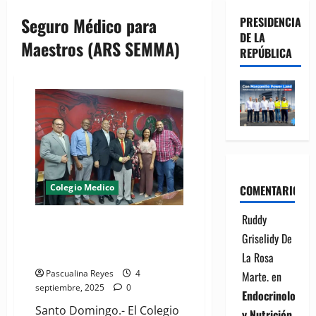
Seguro Médico para
PRESIDENCIA
DE LA
Maestros (ARS SEMMA)
REPÚBLICA
Colegio Medico
COMENTARIOS
Ruddy
CMD denuncia salarios
Griselidy De
“vergonzosos” de médicos
especialistas en el SEMMA
La Rosa
Pascualina Reyes
4
Marte.
en
septiembre, 2025
0
Endocrinología
Santo Domingo.- El Colegio
y Nutrición