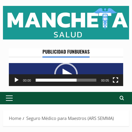
Skip
to
content
PUBLICIDAD FUNBUENAS
Reproductor
de
vídeo
00:00
00:05
Primary
Menu
Home
Seguro Médico para Maestros (ARS SEMMA)