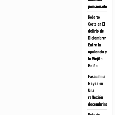
pensionados
Roberto
Coste
en
El
delirio de
Diciembre:
Entre la
opulencia y
la Viejita
Belén
Pascualina
Reyes
en
Una
reflexión
decembrina
Roberto