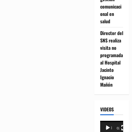
comunicaci
onal en
salud
Director del
SNS realiza
visita no
programada
al Hospital
Jacinto
Ignacio
Mañón
VIDEOS
Reproductor
00:00
02:18
de