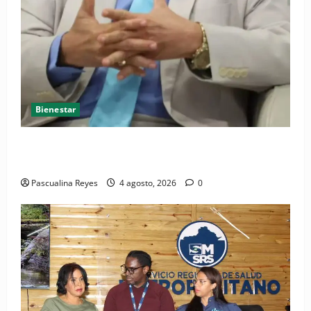
Bienestar
Cardiólogo pediatra incentiva a la evaluación
cardíaca desde el nacimiento
Pascualina Reyes
4 agosto, 2026
0