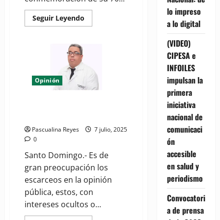
lo impreso
Read
Seguir Leyendo
a lo digital
more
about
Sociedad
(VIDEO)
de
Patología
CIPESA e
invita
a
INFOILES
celebrar
impulsan la
su
Opinión
70
primera
aniversario
con
iniciativa
Cuando el que sana está
almuerzo
conferencia
enfermo
nacional de
comunicaci
Pascualina Reyes
7 julio, 2025
0
ón
accesible
Santo Domingo.- Es de
en salud y
gran preocupación los
periodismo
escarceos en la opinión
pública, estos, con
Convocatori
intereses ocultos o...
a de prensa