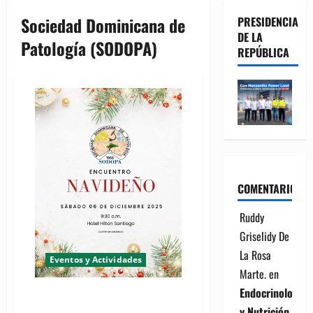
Sociedad Dominicana de
PRESIDENCIA
DE LA
Patología (SODOPA)
REPÚBLICA
COMENTARIOS
Ruddy
Griselidy De
La Rosa
Eventos y Actividades
Marte.
en
Endocrinología
SODOPA invita sus miembros al
su "Encuentro Navideño"
y Nutrición