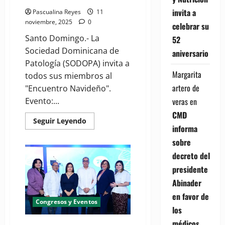
invita a
Pascualina Reyes
11
noviembre, 2025
0
celebrar su
Santo Domingo.- La
52
Sociedad Dominicana de
aniversario
Patología (SODOPA) invita a
Margarita
todos sus miembros al
artero de
"Encuentro Navideño".
Evento:...
veras
en
CMD
Read
Seguir Leyendo
more
informa
about
sobre
SODOPA
invita
decreto del
sus
miembros
presidente
al
su
Abinader
"Encuentro
Navideño"
en favor de
Congresos y Eventos
los
médicos