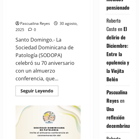
(VIDEO) Sociedad de Patología
pensionados
celebra con asistencia masiva
su 70 aniversario
Roberto
Pascualina Reyes
30 agosto,
Coste
en
El
2025
0
delirio de
Santo Domingo.- La
Diciembre:
Sociedad Dominicana de
Entre la
Patología (SODOPA)
opulencia y
celebró su 70 aniversario
la Viejita
con un almuerzo
conferencia, que...
Belén
Read
Seguir Leyendo
Pascualina
more
about
Reyes
en
(VIDEO)
Sociedad
Una
de
reflexión
Patología
celebra
decembrina
con
asistencia
masiva
Roberto
su