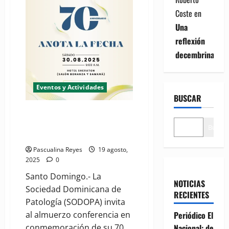
70
Coste
en
aniversario
Una
reflexión
decembrina
Eventos y Actividades
BUSCAR
Sociedad de Patología invita a
celebrar su 70 aniversario con
Buscar
almuerzo conferencia
Pascualina Reyes
19 agosto,
2025
0
Santo Domingo.- La
NOTICIAS
Sociedad Dominicana de
RECIENTES
Patología (SODOPA) invita
Periódico El
al almuerzo conferencia en
Nacional: de
conmemoración de su 70...