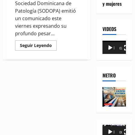
y mujeres
Sociedad Dominicana de
Patología (SODOPA) emitió
un comunicado este
viernes expresando su
VIDEOS
profundo pesar...
Reproductor
Read
Seguir Leyendo
00:00
02:18
more
de
about
SODOPA
vídeo
resalta
la
importancia
METRO
del
rigor
forense
tras
reciente
tragedia
nacional
Reproductor
00:00
00:35