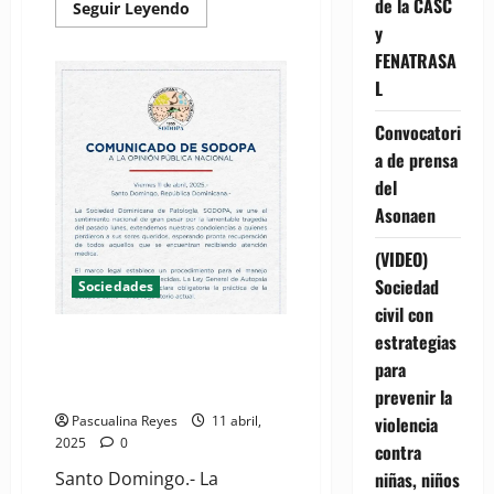
de la CASC
Read
Seguir Leyendo
more
y
about
Cuando
FENATRASA
el
que
L
sana
está
Convocatori
enfermo
a de prensa
del
Asonaen
(VIDEO)
Sociedad
Sociedades
civil con
estrategias
SODOPA resalta la importancia
del rigor forense tras reciente
para
tragedia nacional
prevenir la
violencia
Pascualina Reyes
11 abril,
2025
0
contra
niñas, niños
Santo Domingo.- La