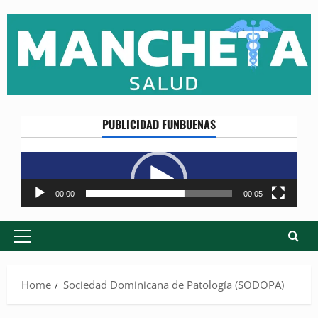
Skip
to
content
PUBLICIDAD FUNBUENAS
Reproductor
de
vídeo
00:00
00:05
Primary
Menu
Home
Sociedad Dominicana de Patología (SODOPA)