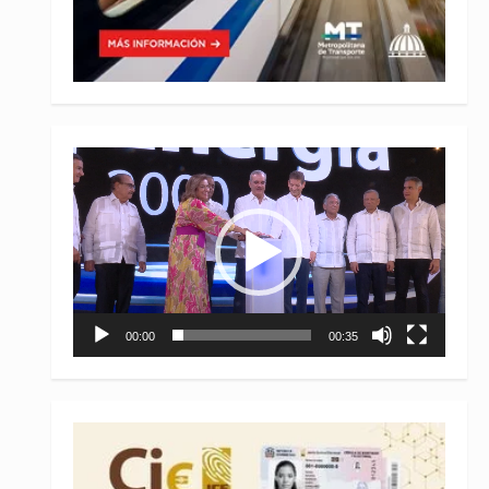
Reproductor
de
vídeo
00:00
00:35