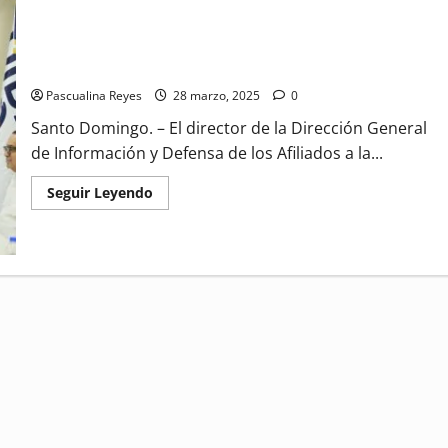
DIDA y el MAP orientarán a servidores públicos que califiquen
para traspaso al sistema de reparto
Pascualina Reyes
28 marzo, 2025
0
Santo Domingo. – El director de la Dirección General
de Información y Defensa de los Afiliados a la...
Read
Seguir Leyendo
more
about
DIDA
y
el
MAP
orientarán
a
servidores
públicos
que
califiquen
para
traspaso
al
sistema
de
reparto