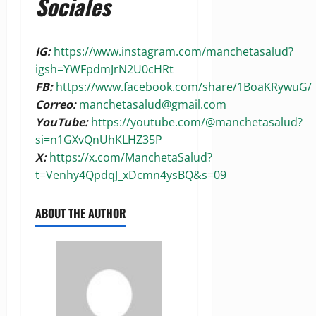
Sociales
IG:
https://www.instagram.com/manchetasalud?
igsh=YWFpdmJrN2U0cHRt
FB:
https://www.facebook.com/share/1BoaKRywuG/
Correo:
manchetasalud@gmail.com
YouTube:
https://youtube.com/@manchetasalud?
si=n1GXvQnUhKLHZ35P
X:
https://x.com/ManchetaSalud?
t=Venhy4QpdqJ_xDcmn4ysBQ&s=09
ABOUT THE AUTHOR