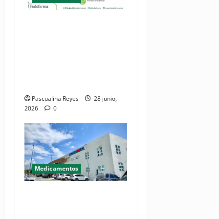
(VIDEO) Fedefarma celebra
avances en la región para
agilizar acceso a
medicamentos innovadores
a través del mecanismo
"Reliance"
Pascualina Reyes
28 junio,
2026
0
Medicamentos
Gobierno se prepara para
lanzar campaña
institucional “Orgullo