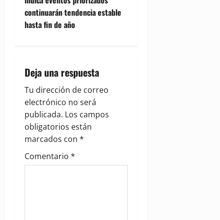
n
continuarán tendencia estable
hasta fin de año
a
v
i
Deja una respuesta
g
Tu dirección de correo
electrónico no será
a
publicada.
Los campos
obligatorios están
t
marcados con
*
i
Comentario
*
o
n