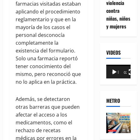
violencia
farmacias visitadas estaban
contra
aplicando el procedimiento
niñas, niños
reglamentario y que en la
y mujeres
mayoría de los casos el
personal desconocía
completamente la
existencia del formulario.
VIDEOS
Solo una farmacia reportó
tener conocimiento del
Reproductor
mismo, pero reconoció que
00:00
02:18
de
no lo aplica en la práctica.
vídeo
Además, se detectaron
METRO
otras barreras que pueden
afectar el acceso a los
medicamentos, como el
rechazo de recetas
médicas por errores en la