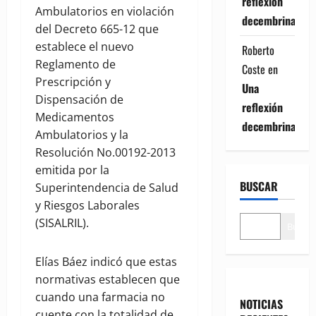
reflexión
Ambulatorios en violación
decembrina
del Decreto 665-12 que
establece el nuevo
Roberto
Reglamento de
Coste
en
Prescripción y
Una
Dispensación de
reflexión
Medicamentos
decembrina
Ambulatorios y la
Resolución No.00192-2013
emitida por la
BUSCAR
Superintendencia de Salud
y Riesgos Laborales
(SISALRIL).
Buscar
Elías Báez indicó que estas
normativas establecen que
cuando una farmacia no
NOTICIAS
cuente con la totalidad de