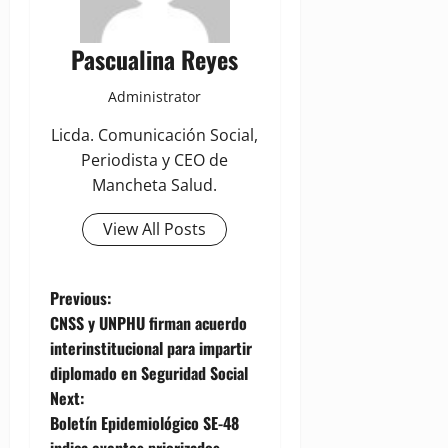
Pascualina Reyes
Administrator
Licda. Comunicación Social,
Periodista y CEO de
Mancheta Salud.
View All Posts
P
Previous:
CNSS y UNPHU firman acuerdo
o
interinstitucional para impartir
diplomado en Seguridad Social
s
Next:
t
Boletín Epidemiológico SE-48
indica eventos priorizados