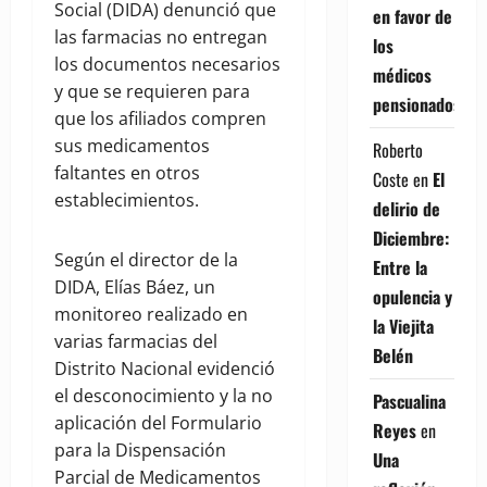
Social (DIDA) denunció que
en favor de
las farmacias no entregan
los
los documentos necesarios
médicos
y que se requieren para
pensionados
que los afiliados compren
sus medicamentos
Roberto
faltantes en otros
Coste
en
El
establecimientos.
delirio de
Diciembre:
Según el director de la
Entre la
DIDA, Elías Báez, un
opulencia y
monitoreo realizado en
la Viejita
varias farmacias del
Belén
Distrito Nacional evidenció
el desconocimiento y la no
Pascualina
aplicación del Formulario
Reyes
en
para la Dispensación
Una
Parcial de Medicamentos