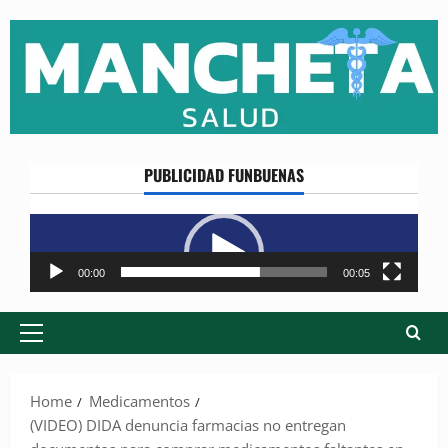
Skip
to
content
PUBLICIDAD FUNBUENAS
Reproductor
de
vídeo
00:00
00:05
Primary
Menu
Home
Medicamentos
(VIDEO) DIDA denuncia farmacias no entregan