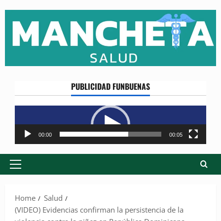
Skip
to
content
PUBLICIDAD FUNBUENAS
Reproductor
de
vídeo
00:00
00:05
Primary
Menu
Home
Salud
(VIDEO) Evidencias confirman la persistencia de la