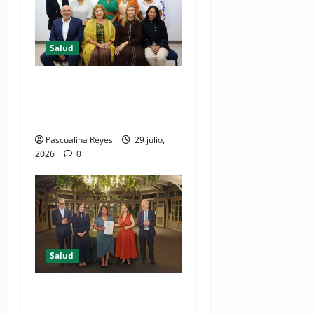
Salud
Consultas ginecológicas: las
de mayor demanda durante
2025 en Profamilia
Pascualina Reyes
29 julio,
2026
0
Salud
DIDA recibe reconocimiento
internacional de la OISS por