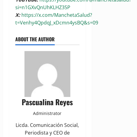
si=n1GXvQnUhKLHZ35P
X:
https://x.com/ManchetaSalud?
t=Venhy4QpdqJ_xDcmn4ysBQ&s=09
ABOUT THE AUTHOR
Pascualina Reyes
Administrator
Licda. Comunicación Social,
Periodista y CEO de