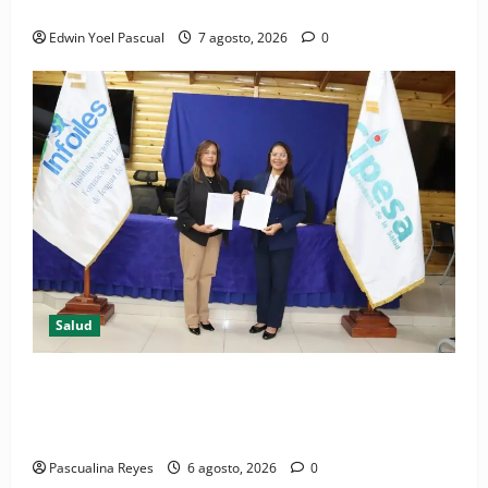
Periódico El Nacional: de lo impreso a lo digital
Edwin Yoel Pascual
7 agosto, 2026
0
Salud
(VIDEO) CIPESA e INFOILES impulsan la primera
iniciativa nacional de comunicación accesible en
salud y periodismo
Pascualina Reyes
6 agosto, 2026
0