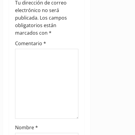
g
Tu dirección de correo
electrónico no será
a
publicada.
Los campos
obligatorios están
t
marcados con
*
i
Comentario
*
o
n
Nombre
*