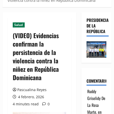
violencia contra la niñez en República Dominicana
PRESIDENCIA
Salud
DE LA
REPÚBLICA
(VIDEO) Evidencias
confirman la
persistencia de la
violencia contra la
niñez en República
Dominicana
COMENTARIOS
Pascualina Reyes
Ruddy
4 febrero, 2026
Griselidy De
4 minutes read
0
La Rosa
Marte.
en