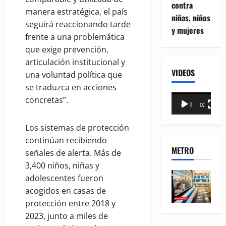
contra
manera estratégica, el país
niñas, niños
seguirá reaccionando tarde
y mujeres
frente a una problemática
que exige prevención,
articulación institucional y
VIDEOS
una voluntad política que
se traduzca en acciones
Reproductor
concretas”.
00:00
02:18
de
vídeo
Los sistemas de protección
continúan recibiendo
METRO
señales de alerta. Más de
3,400 niños, niñas y
adolescentes fueron
acogidos en casas de
protección entre 2018 y
2023, junto a miles de