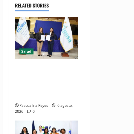
RELATED STORIES
Salud
(VIDEO) CIPESA e INFOILES
impulsan la primera
iniciativa nacional de
comunicación accesible en
salud y periodismo
Pascualina Reyes
6 agosto,
2026
0