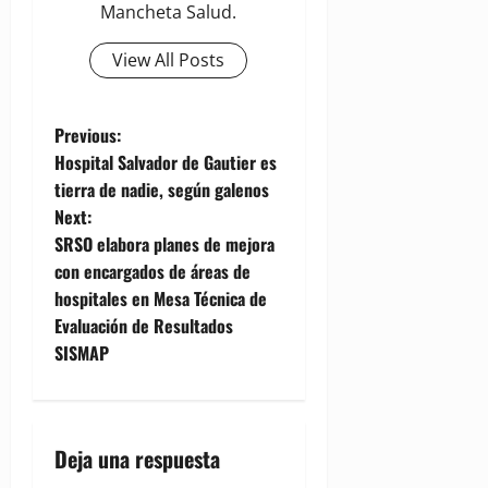
Mancheta Salud.
View All Posts
P
Previous:
Hospital Salvador de Gautier es
o
tierra de nadie, según galenos
Next:
s
SRSO elabora planes de mejora
t
con encargados de áreas de
hospitales en Mesa Técnica de
n
Evaluación de Resultados
SISMAP
a
v
i
Deja una respuesta