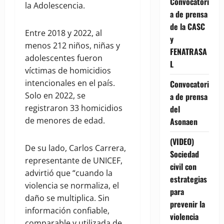
Convocatori
la Adolescencia.
a de prensa
de la CASC
Entre 2018 y 2022, al
y
menos 212 niños, niñas y
FENATRASA
adolescentes fueron
L
víctimas de homicidios
intencionales en el país.
Convocatori
Solo en 2022, se
a de prensa
registraron 33 homicidios
del
de menores de edad.
Asonaen
(VIDEO)
De su lado, Carlos Carrera,
Sociedad
representante de UNICEF,
civil con
advirtió que “cuando la
estrategias
violencia se normaliza, el
para
daño se multiplica. Sin
prevenir la
información confiable,
violencia
comparable y utilizada de