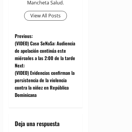
Mancheta Salud.
View All Posts
P
Previous:
(VIDEO) Caso SeNaSa: Audiencia
o
de apelación continúa este
miércoles a las 2:00 de la tarde
s
Next:
t
(VIDEO) Evidencias confirman la
persistencia de la violencia
n
contra la niñez en República
Dominicana
a
v
i
Deja una respuesta