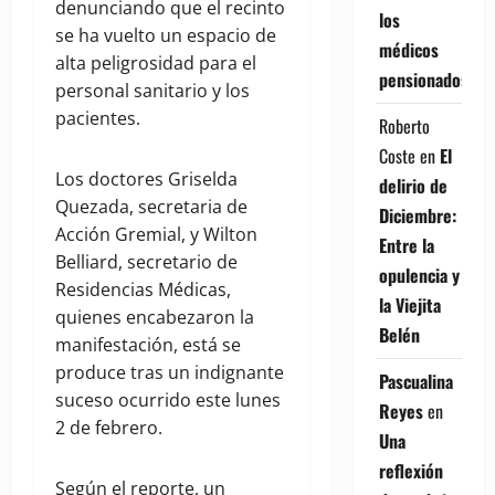
denunciando que el recinto
los
se ha vuelto un espacio de
médicos
alta peligrosidad para el
pensionados
personal sanitario y los
pacientes.
Roberto
Coste
en
El
Los doctores Griselda
delirio de
Quezada, secretaria de
Diciembre:
Acción Gremial, y Wilton
Entre la
Belliard, secretario de
opulencia y
Residencias Médicas,
la Viejita
quienes encabezaron la
Belén
manifestación, está se
produce tras un indignante
Pascualina
suceso ocurrido este lunes
Reyes
en
2 de febrero.
Una
reflexión
Según el reporte, un