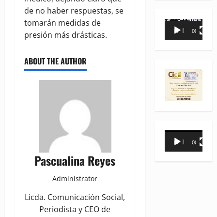
de no haber respuestas, se
tomarán medidas de
Reproductor
00:00
00:35
presión más drásticas.
de
vídeo
ABOUT THE AUTHOR
Reproductor
00:00
00:31
de
Pascualina Reyes
vídeo
Administrator
Licda. Comunicación Social,
Periodista y CEO de