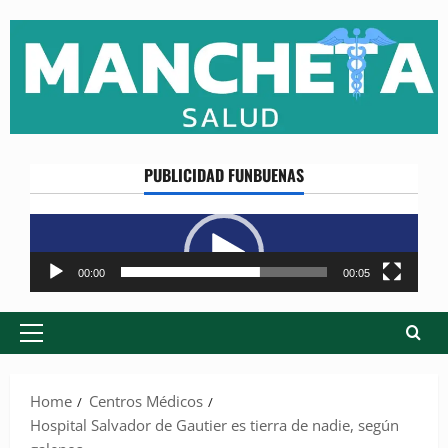
Skip
to
content
PUBLICIDAD FUNBUENAS
Reproductor
de
vídeo
00:00
00:05
Primary
Menu
Home
Centros Médicos
Hospital Salvador de Gautier es tierra de nadie, según