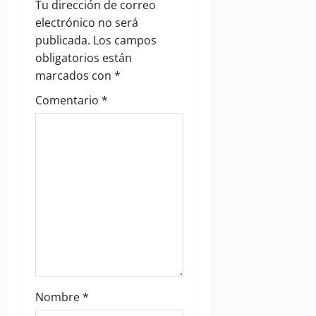
g
Tu dirección de correo
electrónico no será
a
publicada.
Los campos
obligatorios están
t
marcados con
*
i
Comentario
*
o
n
Nombre
*