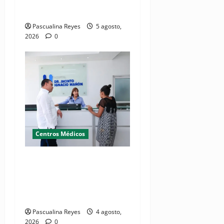
bienestar de las familias
Pascualina Reyes
5 agosto,
2026
0
Centros Médicos
Director del SNS realiza
visita no programada al
Hospital Jacinto Ignacio
Mañón
Pascualina Reyes
4 agosto,
2026
0