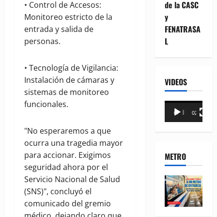
de la CASC
• Control de Accesos:
y
Monitoreo estricto de la
FENATRASA
entrada y salida de
L
personas.
• Tecnología de Vigilancia:
Instalación de cámaras y
VIDEOS
sistemas de monitoreo
funcionales.
Reproductor
00:00
02:18
de
vídeo
"No esperaremos a que
ocurra una tragedia mayor
para accionar. Exigimos
METRO
seguridad ahora por el
Servicio Nacional de Salud
(SNS)", concluyó el
comunicado del gremio
médico, dejando claro que