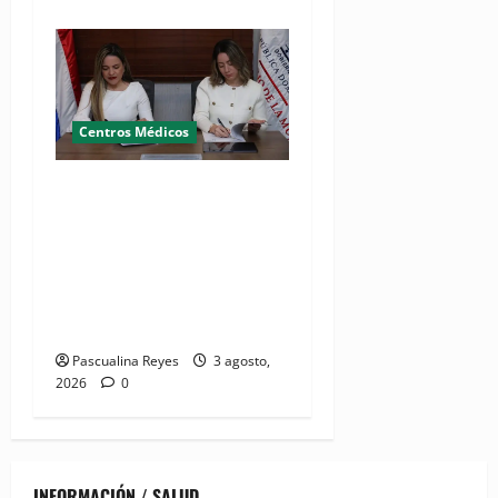
Centros Médicos
MMujer y Hospital
Pediátrico Dr. Hugo
Mendoza acuerdan apoyo a
madres y familias
cuidadoras de niños
hospitalizados
Pascualina Reyes
3 agosto,
2026
0
INFORMACIÓN / SALUD