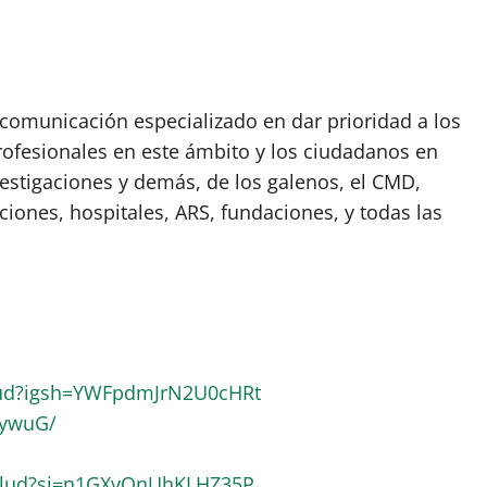
omunicación especializado en dar prioridad a los
rofesionales en este ámbito y los ciudadanos en
vestigaciones y demás, de los galenos, el CMD,
ciones, hospitales, ARS, fundaciones, y todas las
lud?igsh=YWFpdmJrN2U0cHRt
RywuG/
alud?si=n1GXvQnUhKLHZ35P