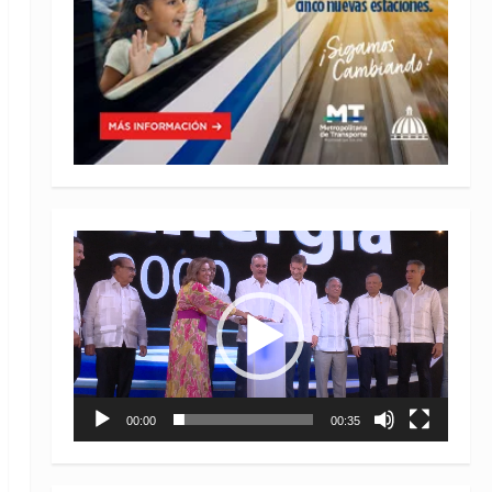
Reproductor
de
vídeo
00:00
00:35