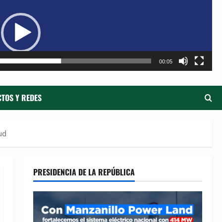
de
ví
00:05
TOS Y REDES
ud
PRESIDENCIA DE LA REPÚBLICA