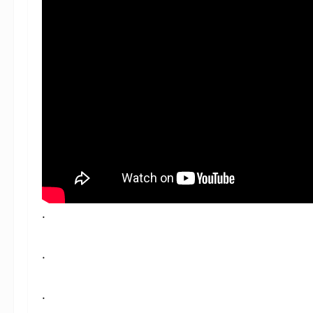
.
.
.