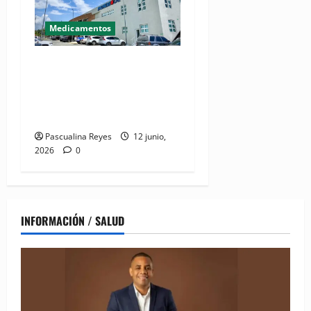
Medicamentos
Gobierno se prepara para
lanzar campaña
institucional “Orgullo
PROMESECAL”
Pascualina Reyes
12 junio,
2026
0
INFORMACIÓN / SALUD