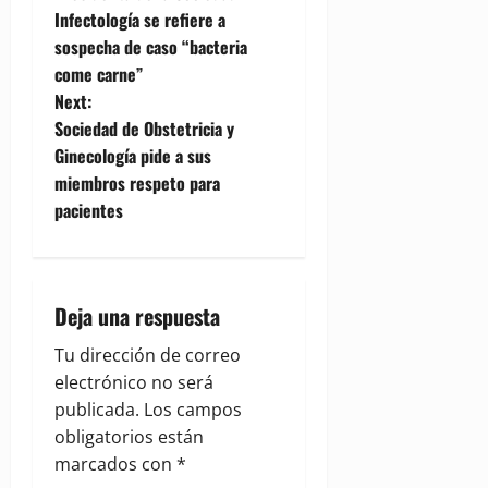
o
Infectología se refiere a
sospecha de caso “bacteria
s
come carne”
t
Next:
Sociedad de Obstetricia y
n
Ginecología pide a sus
miembros respeto para
a
pacientes
v
i
Deja una respuesta
g
Tu dirección de correo
a
electrónico no será
publicada.
Los campos
t
obligatorios están
i
marcados con
*