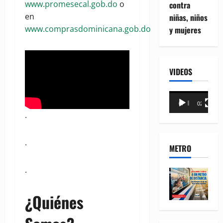
www.promesecal.gob.do
o
contra
en
niñas, niños
www.comprasdominicana.gob.do
y mujeres
VIDEOS
Reproductor
00:00
02:18
de
.
vídeo
.
METRO
.
¿Quiénes