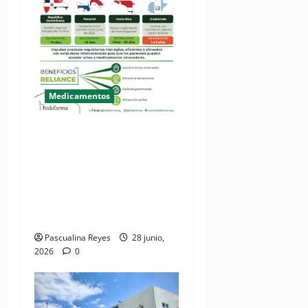
Medicamentos
(VIDEO) Fedefarma celebra
avances en la región para
agilizar acceso a
medicamentos innovadores
a través del mecanismo
"Reliance"
Pascualina Reyes
28 junio,
2026
0