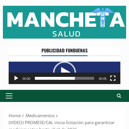
Skip
to
content
PUBLICIDAD FUNBUENAS
Reproductor
de
vídeo
00:00
00:05
Primary
Menu
Home
Medicamentos
(VIDEO) PROMESE/CAL inicia licitación para garantizar