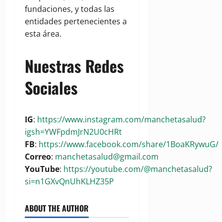
fundaciones, y todas las
entidades pertenecientes a
esta área.
Nuestras Redes
Sociales
IG
:
https://www.instagram.com/manchetasalud?
igsh=YWFpdmJrN2U0cHRt
FB
:
https://www.facebook.com/share/1BoaKRywuG/
Correo
:
manchetasalud@gmail.com
YouTube
:
https://youtube.com/@manchetasalud?
si=n1GXvQnUhKLHZ35P
ABOUT THE AUTHOR