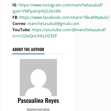
IG
:
https://www.instagram.com/manchetasalud?
igsh=YWFpdmJrN2U0cHRt
FB
:
https://www.facebook.com/share/1BoaKRywuG/
Correo
:
manchetasalud@gmail.com
YouTube
:
https://youtube.com/@manchetasalud?
si=n1GXvQnUhKLHZ35P
ABOUT THE AUTHOR
Pascualina Reyes
Administrator