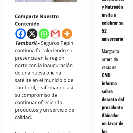
y Nutrición
invita a
Comparte Nuestro
celebrar su
Contenido
52
aniversario
Tamboril
.– Seguros Pepín
continúa fortaleciendo su
Margarita
presencia en la región
artero de
norte con la inauguración
veras
en
de una nueva oficina
CMD
satélite en el municipio de
informa
Tamboril, reafirmando así
sobre
su compromiso de
decreto del
continuar ofreciendo
presidente
productos y un servicio de
Abinader
calidad.
en favor de
los