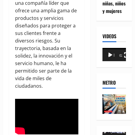
niñas, niños
una compañía líder que
y mujeres
ofrece una amplia gama de
productos y servicios
diseñados para proteger a
sus clientes frente a
VIDEOS
diversos riesgos. Su
trayectoria, basada en la
Reproductor
solidez, la innovación y el
00:00
02:18
de
servicio humano, le ha
vídeo
permitido ser parte de la
vida de miles de
METRO
ciudadanos.