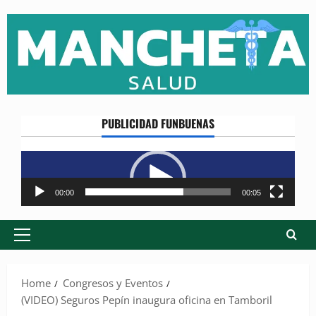
Skip
to
content
PUBLICIDAD FUNBUENAS
Reproductor
de
vídeo
00:00
00:05
Primary
Menu
Home
Congresos y Eventos
(VIDEO) Seguros Pepín inaugura oficina en Tamboril