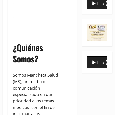
Reproductor
.
00:00
00:35
de
vídeo
.
.
¿Quiénes
Somos?
Reproductor
00:00
00:31
de
vídeo
Somos Mancheta Salud
(MS), un medio de
comunicación
especializado en dar
prioridad a los temas
médicos, con el fin de
informar a los