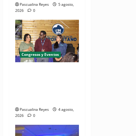
Pascualina Reyes
5 agosto,
2026
0
Congresos y Eventos
SNS y el SRSO actualizan
Manual de Comunicación
Interna y Externa para
fortalecer gestión
comunicacional en salud
Pascualina Reyes
4 agosto,
2026
0