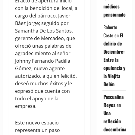
El acto de apertura inició
médicos
con la bendición del local, a
pensionados
cargo del párroco, Javier
Báez Jorge; seguido por
Roberto
Samantha De Los Santos,
Coste
en
El
gerente de Mercadeo, que
delirio de
ofreció unas palabras de
Diciembre:
agradecimiento al señor
Entre la
Johnny Fernando Padilla
opulencia y
Gómez, nuevo agente
la Viejita
autorizado, a quien felicitó,
deseó muchos éxitos y le
Belén
expresó que cuenta con
Pascualina
todo el apoyo de la
Reyes
en
empresa.
Una
reflexión
Este nuevo espacio
decembrina
representa un paso