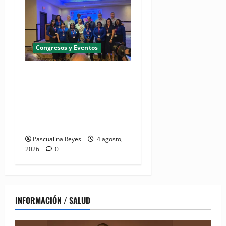
Congresos y Eventos
(VIDEO) UNASED participa
en encuentro regional de
UNI Américas que reúne a
líderes sindicales del
continente
Pascualina Reyes
4 agosto,
2026
0
INFORMACIÓN / SALUD