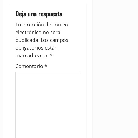
v
i
Deja una respuesta
g
Tu dirección de correo
electrónico no será
a
publicada.
Los campos
obligatorios están
t
marcados con
*
i
Comentario
*
o
n