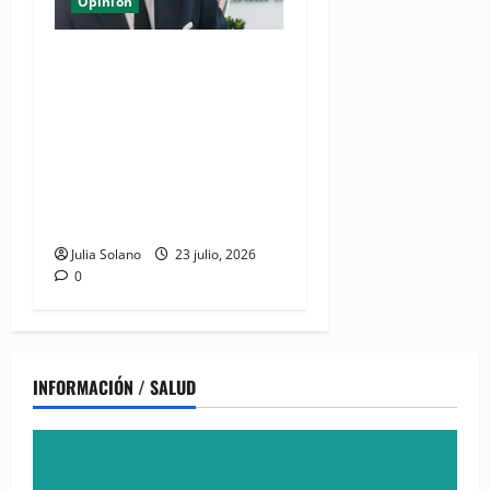
Opinión
Del Esplendor de la Pista al
Refugio del Hogar:
Estrategias para un Legado
Sostenible de la Villa de los
XXV Juegos
Centroamericanos y del
Caribe Santo Domingo
Julia Solano
23 julio, 2026
0
INFORMACIÓN / SALUD