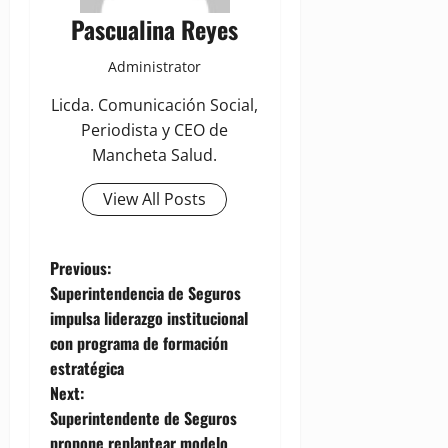
Pascualina Reyes
Administrator
Licda. Comunicación Social,
Periodista y CEO de
Mancheta Salud.
View All Posts
P
Previous:
Superintendencia de Seguros
o
impulsa liderazgo institucional
con programa de formación
s
estratégica
t
Next:
Superintendente de Seguros
n
propone replantear modelo