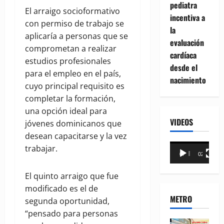
pediatra
El arraigo socioformativo
incentiva a
con permiso de trabajo se
la
aplicaría a personas que se
evaluación
comprometan a realizar
cardíaca
estudios profesionales
desde el
para el empleo en el país,
nacimiento
cuyo principal requisito es
completar la formación,
una opción ideal para
VIDEOS
jóvenes dominicanos que
desean capacitarse y la vez
Reproductor
trabajar.
00:00
02:18
de
vídeo
El quinto arraigo que fue
modificado es el de
METRO
segunda oportunidad,
“pensado para personas