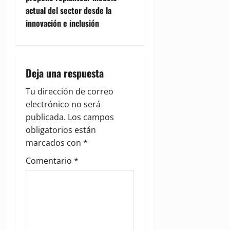
actual del sector desde la
a
innovación e inclusión
v
i
Deja una respuesta
g
Tu dirección de correo
a
electrónico no será
publicada.
Los campos
t
obligatorios están
i
marcados con
*
Comentario
*
o
n