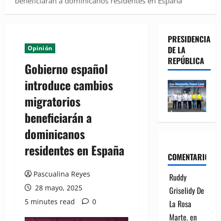
beneficiarán a dominicanos residentes en España
PRESIDENCIA
Opinión
DE LA
REPÚBLICA
Gobierno español
introduce cambios
migratorios
beneficiarán a
dominicanos
residentes en España
COMENTARIOS
Pascualina Reyes
Ruddy
28 mayo, 2025
Griselidy De
5 minutes read
0
La Rosa
Marte.
en