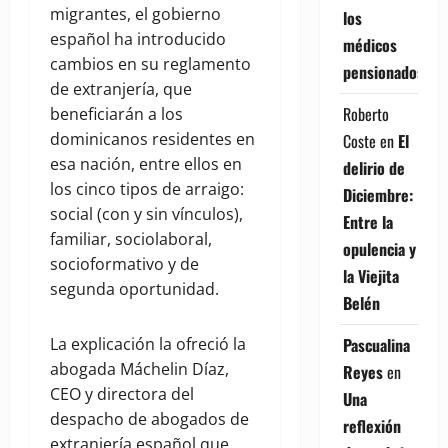
migrantes, el gobierno
los
español ha introducido
médicos
cambios en su reglamento
pensionados
de extranjería, que
Roberto
beneficiarán a los
dominicanos residentes en
Coste
en
El
esa nación, entre ellos en
delirio de
los cinco tipos de arraigo:
Diciembre:
social (con y sin vínculos),
Entre la
familiar, sociolaboral,
opulencia y
socioformativo y de
la Viejita
segunda oportunidad.
Belén
Pascualina
La explicación la ofreció la
abogada Máchelin Díaz,
Reyes
en
CEO y directora del
Una
despacho de abogados de
reflexión
extranjería español que