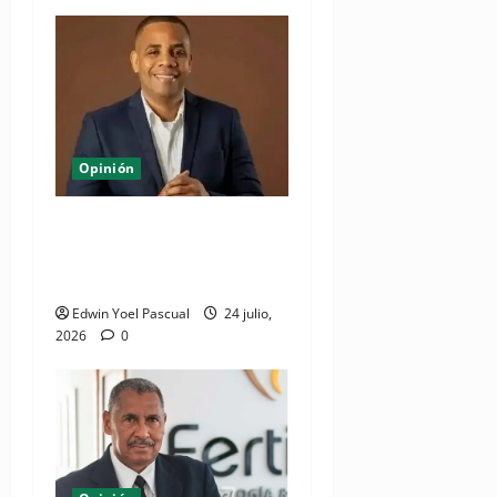
Opinión
Juan Pablo Duarte: el
hombre que lo dió todo y
recibió el olvido
Edwin Yoel Pascual
24 julio,
2026
0