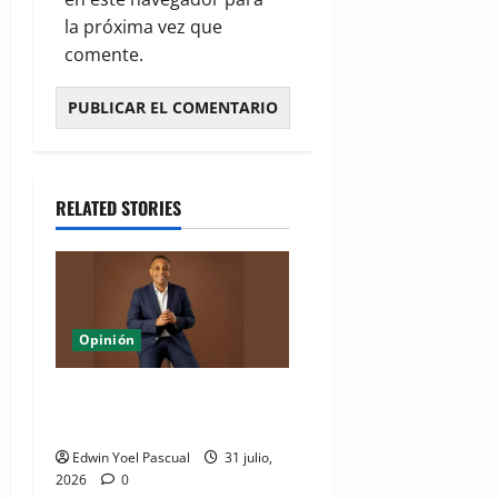
la próxima vez que
comente.
RELATED STORIES
Opinión
La jugada política de Quique
Antún con Alofoke
Edwin Yoel Pascual
31 julio,
2026
0