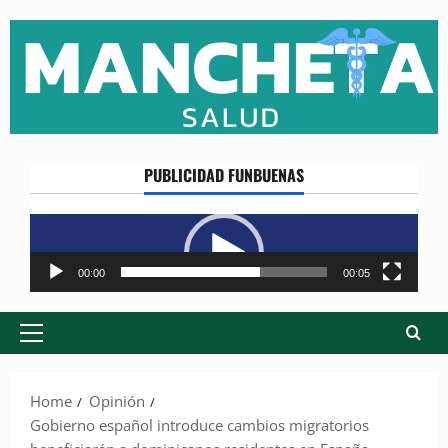
Skip
to
content
PUBLICIDAD FUNBUENAS
Reproductor
de
vídeo
00:00
00:05
Primary
Menu
Home
Opinión
Gobierno español introduce cambios migratorios