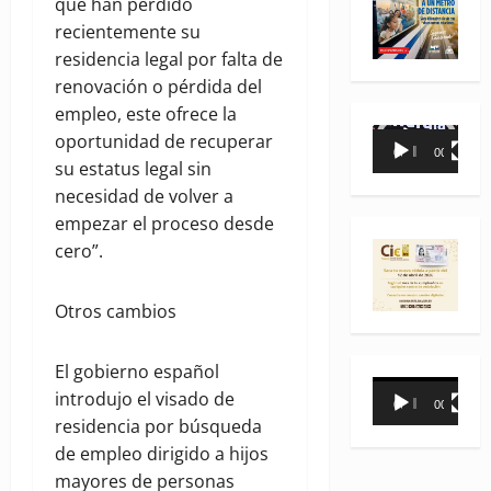
que han perdido
recientemente su
residencia legal por falta de
renovación o pérdida del
empleo, este ofrece la
Reproductor
oportunidad de recuperar
00:00
00:35
de
su estatus legal sin
vídeo
necesidad de volver a
empezar el proceso desde
cero”.
Otros cambios
El gobierno español
Reproductor
introdujo el visado de
00:00
00:31
de
residencia por búsqueda
vídeo
de empleo dirigido a hijos
mayores de personas