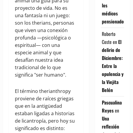
animal una guía para su
los
proyecto de vida. No es
médicos
una fantasía ni un juego:
pensionados
son los therians, personas
que viven una conexión
Roberto
profunda —psicológica o
Coste
en
El
espiritual— con una
delirio de
especie animal y que
Diciembre:
desafían nuestra idea
Entre la
tradicional de lo que
opulencia y
significa "ser humano".
la Viejita
Belén
El término therianthropy
proviene de raíces griegas
Pascualina
que en la antigüedad
Reyes
en
estaban ligadas a historias
Una
de licantropía, pero hoy su
reflexión
significado es distinto: