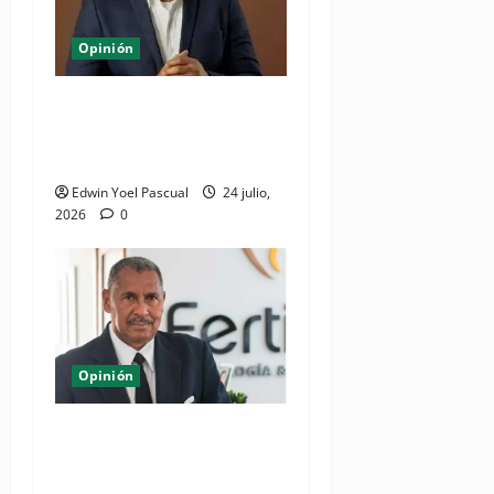
Opinión
Juan Pablo Duarte: el
hombre que lo dió todo y
recibió el olvido
Edwin Yoel Pascual
24 julio,
2026
0
Opinión
Del Esplendor de la Pista al
Refugio del Hogar:
Estrategias para un Legado