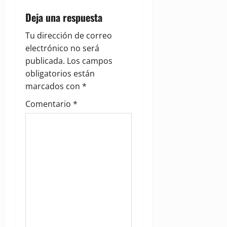
a
Deja una respuesta
v
Tu dirección de correo
i
electrónico no será
g
publicada.
Los campos
obligatorios están
a
marcados con
*
t
Comentario
*
i
o
n