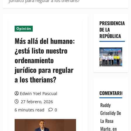
jurídico para regular a los therians?
PRESIDENCIA
Opinión
DE LA
REPÚBLICA
Más allá del humano:
¿está listo nuestro
ordenamiento
jurídico para regular
a los therians?
COMENTARIOS
Edwin Yoel Pascual
27 febrero, 2026
Ruddy
6 minutes read
0
Griselidy De
La Rosa
Marte.
en