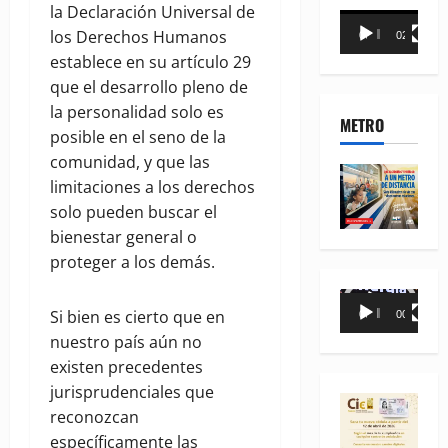
la Declaración Universal de
Reproductor
los Derechos Humanos
00:00
02:18
de
establece en su artículo 29
vídeo
que el desarrollo pleno de
la personalidad solo es
METRO
posible en el seno de la
comunidad, y que las
limitaciones a los derechos
solo pueden buscar el
bienestar general o
proteger a los demás.
Reproductor
Si bien es cierto que en
00:00
00:35
de
nuestro país aún no
vídeo
existen precedentes
jurisprudenciales que
reconozcan
específicamente las