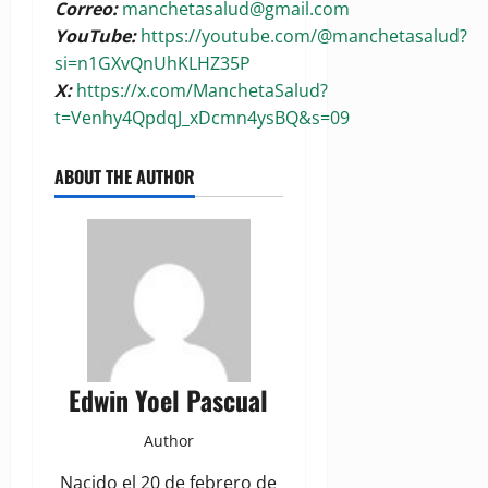
Correo:
manchetasalud@gmail.com
YouTube:
https://youtube.com/@manchetasalud?
si=n1GXvQnUhKLHZ35P
X:
https://x.com/ManchetaSalud?
t=Venhy4QpdqJ_xDcmn4ysBQ&s=09
ABOUT THE AUTHOR
Edwin Yoel Pascual
Author
Nacido el 20 de febrero de