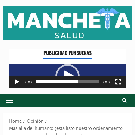
Skip
to
content
PUBLICIDAD FUNBUENAS
Reproductor
de
vídeo
00:00
00:05
Primary
Menu
Home
Opinión
Más allá del humano: ¿está listo nuestro ordenamiento