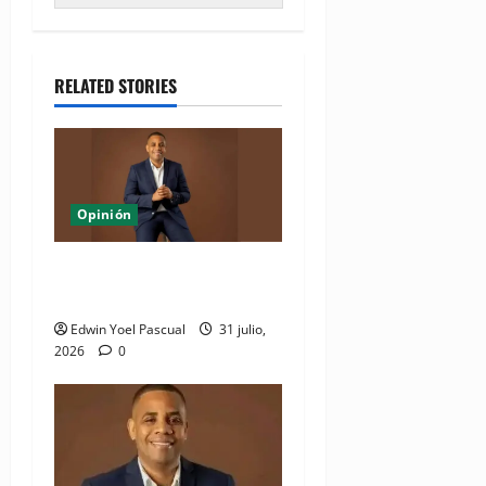
RELATED STORIES
Opinión
La jugada política de Quique
Antún con Alofoke
Edwin Yoel Pascual
31 julio,
2026
0