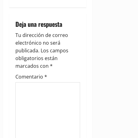
v
i
Deja una respuesta
g
Tu dirección de correo
electrónico no será
a
publicada.
Los campos
obligatorios están
t
marcados con
*
i
Comentario
*
o
n