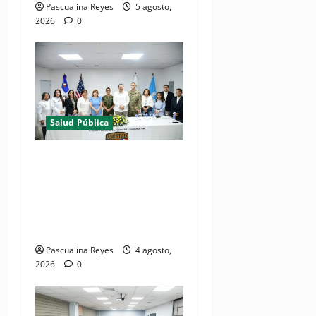
Pascualina Reyes
5 agosto,
2026
0
Salud Pública
(VIDEOS) Ministerio de
Salud y Comando Sur de los
Estados Unidos realizan
misión médica Amistad
2026 en La Vega
Pascualina Reyes
4 agosto,
2026
0