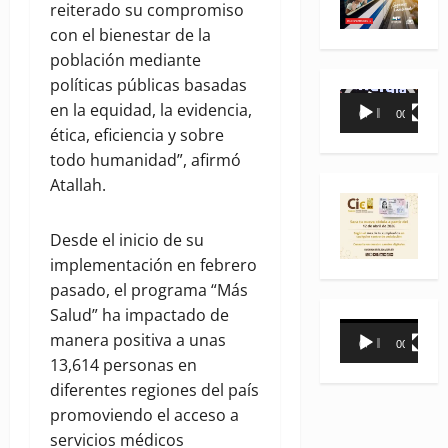
reiterado su compromiso
con el bienestar de la
población mediante
políticas públicas basadas
Reproductor
en la equidad, la evidencia,
00:00
00:35
de
ética, eficiencia y sobre
vídeo
todo humanidad”, afirmó
Atallah.
Desde el inicio de su
implementación en febrero
pasado, el programa “Más
Salud” ha impactado de
Reproductor
manera positiva a unas
00:00
00:31
de
13,614 personas en
vídeo
diferentes regiones del país
promoviendo el acceso a
servicios médicos