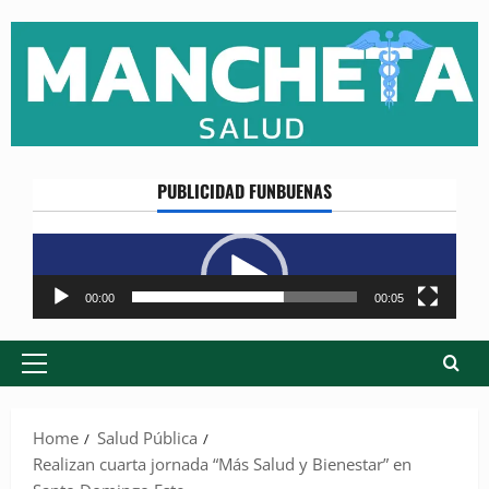
Skip
to
content
PUBLICIDAD FUNBUENAS
Reproductor
de
vídeo
00:00
00:05
Primary
Menu
Home
Salud Pública
Realizan cuarta jornada “Más Salud y Bienestar” en