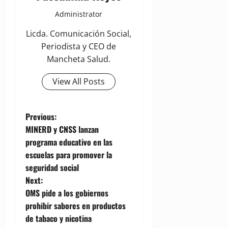
Administrator
Licda. Comunicación Social,
Periodista y CEO de
Mancheta Salud.
View All Posts
P
Previous:
MINERD y CNSS lanzan
o
programa educativo en las
escuelas para promover la
s
seguridad social
t
Next:
OMS pide a los gobiernos
n
prohibir sabores en productos
de tabaco y nicotina
a