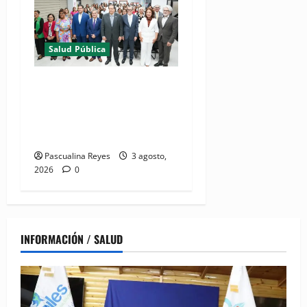
Salud Pública
(VIDEO) Salud Pública
fortalece entornos laborales
que garanticen el derecho a
la lactancia materna
Pascualina Reyes
3 agosto,
2026
0
INFORMACIÓN / SALUD