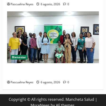
Pascualina Reyes
6 agosto, 2026
0
Bienestar
(VIDEO) Sociedad civil con estrategias para prevenir
la violencia contra niñas, niños y mujeres
Pascualina Reyes
6 agosto, 2026
0
Copyright © All rights reserved. Mancheta Salud
|
MoreNews
by AF themes.