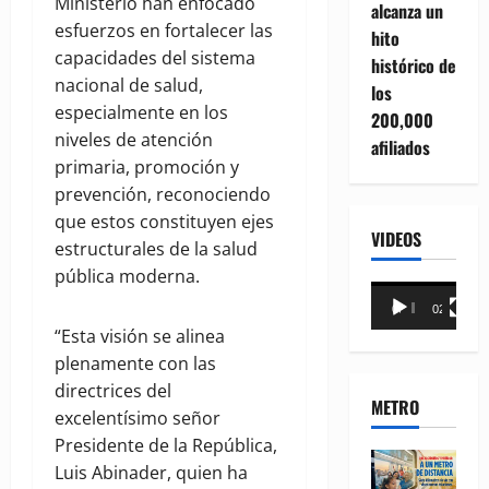
Ministerio han enfocado
alcanza un
esfuerzos en fortalecer las
hito
capacidades del sistema
histórico de
nacional de salud,
los
especialmente en los
200,000
niveles de atención
afiliados
primaria, promoción y
prevención, reconociendo
que estos constituyen ejes
VIDEOS
estructurales de la salud
pública moderna.
Reproductor
00:00
02:18
de
“Esta visión se alinea
vídeo
plenamente con las
directrices del
METRO
excelentísimo señor
Presidente de la República,
Luis Abinader, quien ha