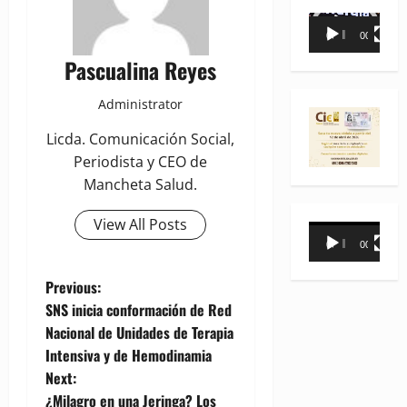
Reproductor
00:00
00:35
de
Pascualina Reyes
vídeo
Administrator
Licda. Comunicación Social,
Periodista y CEO de
Mancheta Salud.
View All Posts
Reproductor
00:00
00:31
de
vídeo
P
Previous:
SNS inicia conformación de Red
o
Nacional de Unidades de Terapia
Intensiva y de Hemodinamia
s
Next:
¿Milagro en una Jeringa? Los