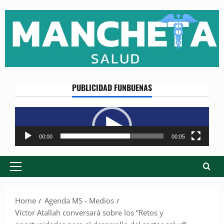
Skip
to
content
PUBLICIDAD FUNBUENAS
Reproductor
de
vídeo
00:00
00:05
Primary
Menu
Home
Agenda MS - Medios
Víctor Atallah conversará sobre los “Retos y