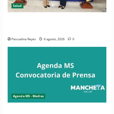
Salud
(VIDEO) CIPESA e INFOILES impulsan la primera
iniciativa nacional de comunicación accesible en
salud y periodismo
Pascualina Reyes
6 agosto, 2026
0
Agenda MS - Medios
Convocatoria de prensa de la CASC y FENATRASAL