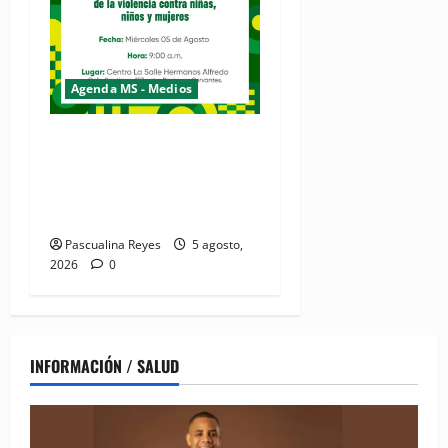
Agenda MS - Medios
Convocatoria de prensa de
la Coalición por los
Derechos y la Vida de las
Mujeres
Pascualina Reyes
5 agosto,
2026
0
INFORMACIÓN / SALUD