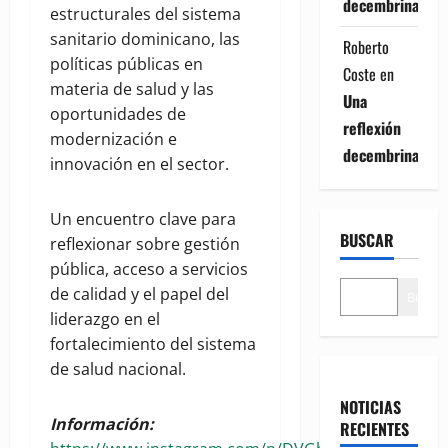
decembrina
estructurales del sistema
sanitario dominicano, las
Roberto
políticas públicas en
Coste
en
materia de salud y las
Una
oportunidades de
reflexión
modernización e
decembrina
innovación en el sector.
Un encuentro clave para
BUSCAR
reflexionar sobre gestión
pública, acceso a servicios
de calidad y el papel del
Buscar
liderazgo en el
fortalecimiento del sistema
de salud nacional.
NOTICIAS
Información:
RECIENTES