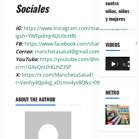
contra
Sociales
niñas, niños
y mujeres
IG:
https://www.instagram.com/manchetasalud?
igsh=YWFpdmJrN2U0cHRt
FB:
https://www.facebook.com/share/1BoaKRywuG/
VIDEOS
Correo:
manchetasalud@gmail.com
YouTube:
https://youtube.com/@manchetasalud?
Reproductor
00:00
02:18
si=n1GXvQnUhKLHZ35P
de
X:
https://x.com/ManchetaSalud?
vídeo
t=Venhy4QpdqJ_xDcmn4ysBQ&s=09
METRO
ABOUT THE AUTHOR