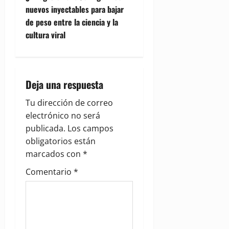
t
nuevos inyectables para bajar
n
de peso entre la ciencia y la
cultura viral
a
v
i
Deja una respuesta
g
Tu dirección de correo
electrónico no será
a
publicada.
Los campos
obligatorios están
t
marcados con
*
i
Comentario
*
o
n