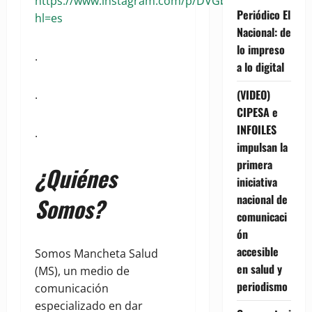
https://www.instagram.com/p/DVGbDiHEVim/?
Periódico El
hl=es
Nacional: de
lo impreso
.
a lo digital
(VIDEO)
.
CIPESA e
INFOILES
.
impulsan la
primera
¿Quiénes
iniciativa
nacional de
Somos?
comunicaci
ón
accesible
Somos Mancheta Salud
en salud y
(MS), un medio de
periodismo
comunicación
especializado en dar