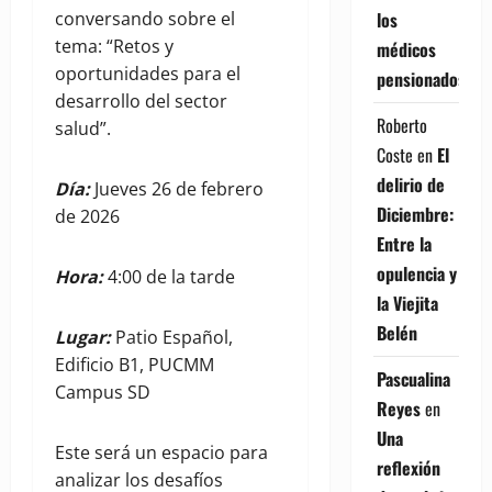
los
conversando sobre el
tema: “Retos y
médicos
oportunidades para el
pensionados
desarrollo del sector
Roberto
salud”.
Coste
en
El
delirio de
Día:
Jueves 26 de febrero
Diciembre:
de 2026
Entre la
opulencia y
Hora:
4:00 de la tarde
la Viejita
Belén
Lugar:
Patio Español,
Edificio B1, PUCMM
Pascualina
Campus SD
Reyes
en
Una
Este será un espacio para
reflexión
analizar los desafíos