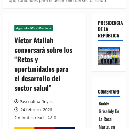
oportunidades para el desarrollo del sector salud”
PRESIDENCIA
Agenda MS - Medios
DE LA
REPÚBLICA
Víctor Atallah
conversará sobre los
“Retos y
oportunidades para
el desarrollo del
sector salud”
COMENTARIOS
Pascualina Reyes
Ruddy
24 febrero, 2026
Griselidy De
2 minutes read
0
La Rosa
Marte.
en